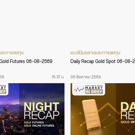
และการลงทุน
แนวโน้มตลาดและการลงทุน
 Gold Futures 06-08-2569
Daily Recap Gold Spot 06-08-
569
15:37 น.
06 สิงหาคม 2569