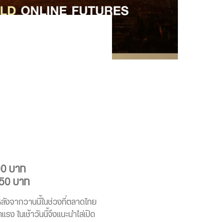
00 บาท
250 บาท
ลังจากวานนี้ในช่วงที่ตลาดไทย
 ในเช้าวันนี้จึงแนะนำไล่เปิด