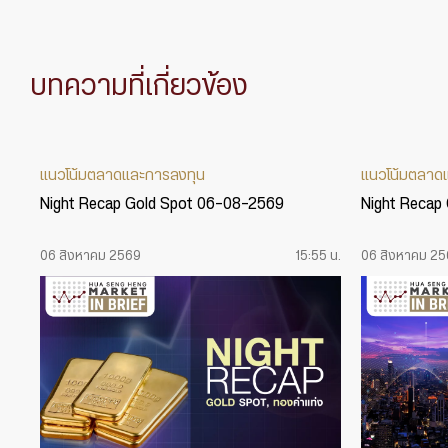
บทความที่เกี่ยวข้อง
แนวโน้มตลาดและการลงทุน
แนวโน้มตลาด
Night Recap Gold Spot 06-08-2569
Night Recap
06 สิงหาคม 2569
15:55 น.
06 สิงหาคม 2