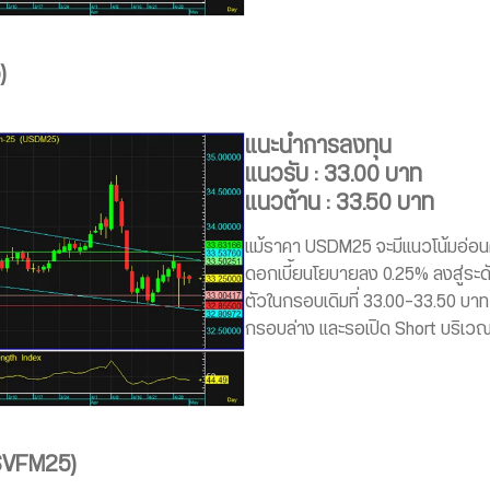
)
แนะนำการลงทุน
แนวรับ : 33.00 บาท
แนวต้าน : 33.50 บาท
แม้ราคา USDM25 จะมีแนวโน้มอ่อนค
ดอกเบี้ยนโยบายลง 0.25% ลงสู่ระดั
ตัวในกรอบเดิมที่ 33.00-33.50 บา
กรอบล่าง และรอเปิด Short บริเ
(SVFM25)