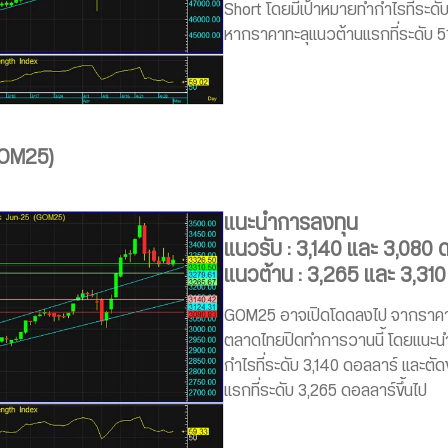
Short โดยมีเป้าหมายทำกำไรที่ระดั
หากราคาทะลุแนวต้านแรกที่ระดับ 51
GOM25)
แนะนำการลงทุน
แนวรับ : 3,140 และ 3,080 
แนวต้าน : 3,265 และ 3,31
GOM25 อาจเปิดโดดลงไป จากราคาท
ตลาดไทยปิดทำการวานนี้ โดยแนะนำไ
กำไรที่ระดับ 3,140 ดอลลาร์ และต
แรกที่ระดับ 3,265 ดอลลาร์ขึ้นไป