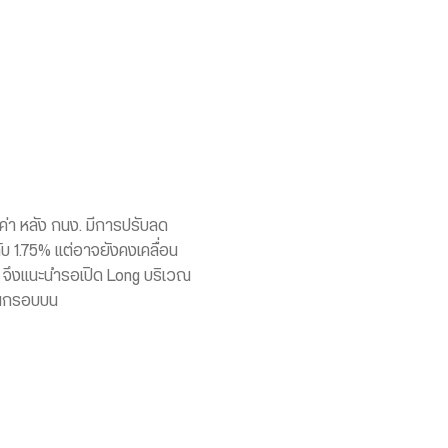
่า หลัง กนง. มีการปรับลด
บ 1.75% แต่อาจยังคงเคลื่อน
ท จึงแนะนำรอเปิด Long บริเวณ
วณกรอบบน