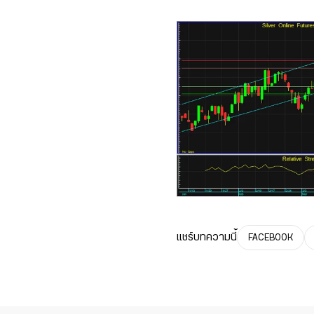
แชร์บทความนี้
FACEBOOK