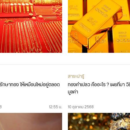
สาระน่ารู้
ลรักษาทอง ให้เหมือนใหม่อยู่ตลอด
ทองคำเปลว คืออะไร ? เผยที่มา ว
มูลค่า
8
12:55 น.
10 ตุลาคม 2568