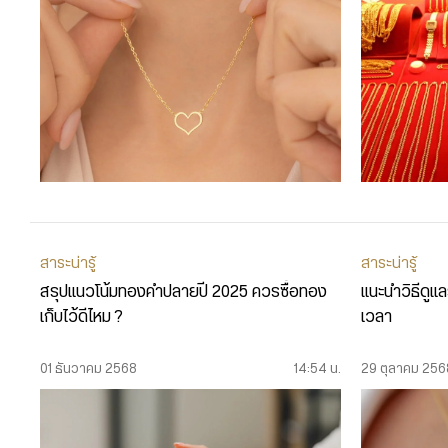
สาระน่ารู้
สาระน่ารู้
สรุปแนวโน้มทองคำปลายปี 2025 ควรซื้อทอง
แนะนำวิธีดูแ
เก็บไว้ดีไหม ?
เวลา
01 ธันวาคม 2568
14:54 น.
29 ตุลาคม 256