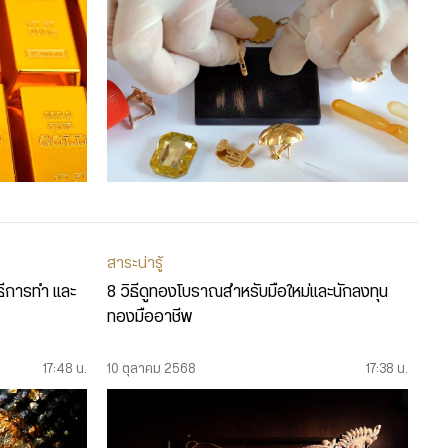
สาระน่ารู้
ิธีการทำ และ
8 วิธีดูทองโบราณสำหรับมือใหม่และนักลงทุน
ทองมืออาชีพ
17:48 น.
10 ตุลาคม 2568
17:38 น.