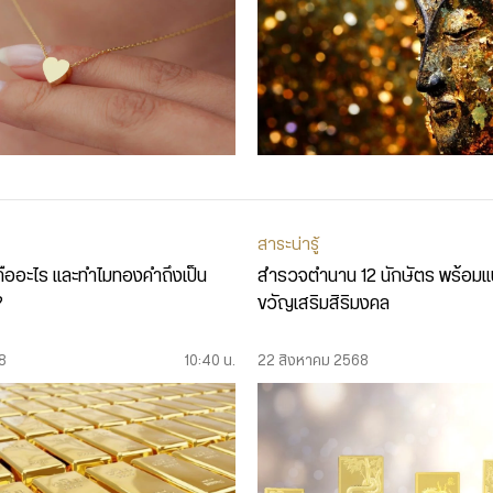
สาระน่ารู้
ืออะไร และทำไมทองคำถึงเป็น
สำรวจตำนาน 12 นักษัตร พร้อม
?
ขวัญเสริมสิริมงคล
8
10:40 น.
22 สิงหาคม 2568