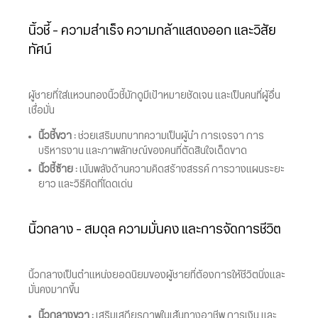
นิ้วชี้ – ความสำเร็จ ความกล้าแสดงออก และวิสัย
ทัศน์
ผู้ชายที่ใส่แหวนทองนิ้วชี้มักดูมีเป้าหมายชัดเจน และเป็นคนที่ผู้อื่น
เชื่อมั่น
นิ้วชี้ขวา :
ช่วยเสริมบทบาทความเป็นผู้นำ การเจรจา การ
บริหารงาน และภาพลักษณ์ของคนที่ตัดสินใจเด็ดขาด
นิ้วชี้ซ้าย :
เน้นพลังด้านความคิดสร้างสรรค์ การวางแผนระยะ
ยาว และวิธีคิดที่โดดเด่น
นิ้วกลาง – สมดุล ความมั่นคง และการจัดการชีวิต
นิ้วกลางเป็นตำแหน่งยอดนิยมของผู้ชายที่ต้องการให้ชีวิตนิ่งและ
มั่นคงมากขึ้น
นิ้วกลางขวา :
เสริมเสถียรภาพในเส้นทางอาชีพ การเงิน และ