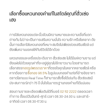
เลือกซื้อแหวนทองคำแท้ในสไตล์คุณที่ฮั่วเซ่ง
เฮง
การใส่แหวนทองแต่ละนิ้วล้วนมีความหมายและความเชื่อที่แตก
ต่างกัน ไม่ว่าจะเป็นการเสริมความมั่นใจ ความรัก หรือโชคลาภ ดัง
นั้นการเลือกใส่แหวนทองที่เหมาะสมจึงไม่เพียงช่วยเสริมสไตล์ แต่
ยังเพิ่มความมงคลให้กับชีวิตได้อีกด้วย
แหวนทองและเครื่องประดับจาก ฮั่วเซ่งเฮง ไม่ได้มีแค่ความงาม แต่
ยังแฝงไปด้วยคุณค่าที่จะอยู่คู่คุณไปอีกยาวนาน โดยสามารถ
เลือกสรร
ทองรูปพรรณราคา
ที่ตรงใจคุณในหลากหลายสไตล์ หรือ
หากต้องการ
ซื้อทอง 96.5%
ในรูปแบบทองคำแท่งที่อ้างอิงราคา
ตลาดโลกแบบ Real Time ก็สามารถสั่งซื้อได้เช่นกัน ฮั่วเซ่งเฮงมี
ประสบการณ์กว่า 75 ปี มั่นใจในมาตรฐานทองคำแท้ได้แน่นอน
สอบถามรายละเอียดเพิ่มเติมได้ที่เบอร์
02 112 2222
ตลอดเวลา
ทำการ ตั้งแต่วันจันทร์-ศุกร์ เวลา 08.30-24.00 น. และเสาร์-
อาทิตย์ เวลา 08.30-17.30 น.