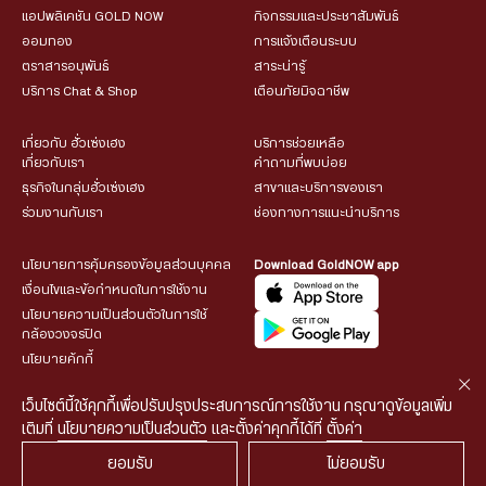
แอปพลิเคชัน GOLD NOW
กิจกรรมและประชาสัมพันธ์
ออมทอง
การแจ้งเตือนระบบ
ตราสารอนุพันธ์
สาระน่ารู้
บริการ Chat & Shop
เตือนภัยมิจฉาชีพ
เกี่ยวกับ ฮั่วเซ่งเฮง
บริการช่วยเหลือ
เกี่ยวกับเรา
คำถามที่พบบ่อย
ธุรกิจในกลุ่มฮั่วเซ่งเฮง
สาขาและบริการของเรา
ร่วมงานกับเรา
ช่องทางการแนะนำบริการ
นโยบายการคุ้มครองข้อมูลส่วนบุคคล
Download GoldNOW app
เงื่อนไขและข้อกำหนดในการใช้งาน
นโยบายความเป็นส่วนตัวในการใช้
กล้องวงจรปิด
นโยบายคุ้กกี้
เว็บไซต์นี้ใช้คุกกี้เพื่อปรับปรุงประสบการณ์การใช้งาน กรุณาดูข้อมูลเพิ่ม
เติมที่
นโยบายความเป็นส่วนตัว
และตั้งค่าคุกกี้ได้ที่
ตั้งค่า
ยอมรับ
ไม่ยอมรับ
© 2026 HUA SENG HENG CO.,LTD. All rights reserved.
| Web
::*