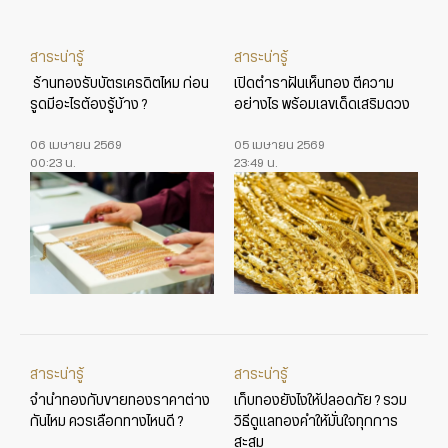
สาระน่ารู้
สาระน่ารู้
ร้านทองรับบัตรเครดิตไหม ก่อน
เปิดตำราฝันเห็นทอง ตีความ
รูดมีอะไรต้องรู้บ้าง ?
อย่างไร พร้อมเลขเด็ดเสริมดวง
06 เมษายน 2569
05 เมษายน 2569
00:23 น.
23:49 น.
สาระน่ารู้
สาระน่ารู้
จำนำทองกับขายทองราคาต่าง
เก็บทองยังไงให้ปลอดภัย ? รวม
กันไหม ควรเลือกทางไหนดี ?
วิธีดูแลทองคำให้มั่นใจทุกการ
สะสม