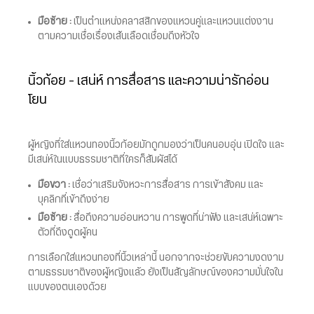
มือซ้าย :
เป็นตำแหน่งคลาสสิกของแหวนคู่และแหวนแต่งงาน
ตามความเชื่อเรื่องเส้นเลือดเชื่อมถึงหัวใจ
นิ้วก้อย – เสน่ห์ การสื่อสาร และความน่ารักอ่อน
โยน
ผู้หญิงที่ใส่แหวนทองนิ้วก้อยมักถูกมองว่าเป็นคนอบอุ่น เปิดใจ และ
มีเสน่ห์ในแบบธรรมชาติที่ใครก็สัมผัสได้
มือขวา :
เชื่อว่าเสริมจังหวะการสื่อสาร การเข้าสังคม และ
บุคลิกที่เข้าถึงง่าย
มือซ้าย :
สื่อถึงความอ่อนหวาน การพูดที่น่าฟัง และเสน่ห์เฉพาะ
ตัวที่ดึงดูดผู้คน
การเลือกใส่แหวนทองที่นิ้วเหล่านี้ นอกจากจะช่วยขับความงดงาม
ตามธรรมชาติของผู้หญิงแล้ว ยังเป็นสัญลักษณ์ของความมั่นใจใน
แบบของตนเองด้วย