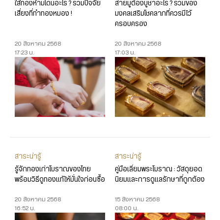
ใส่ทองห้ามโดนอะไร ? รวมปัจจัย
สายมูต้องบูชาอะไร ? รวมของ
เสี่ยงที่ทำทองหมอง !
มงคลเสริมโชคลาภที่ควรมีไว้
ครอบครอง
20 สิงหาคม 2568
20 สิงหาคม 2568
17:23 น.
17:03 น.
สาระน่ารู้
สาระน่ารู้
รู้จักทองเก่าโบราณของไทย
คู่มือเลี่ยมพระโบราณ : วัสดุยอด
พร้อมวิธีดูทองแท้ให้มั่นใจก่อนซื้อ
นิยมและการดูแลรักษาที่ถูกต้อง
20 สิงหาคม 2568
15 สิงหาคม 2568
16:52 น.
08:00 น.