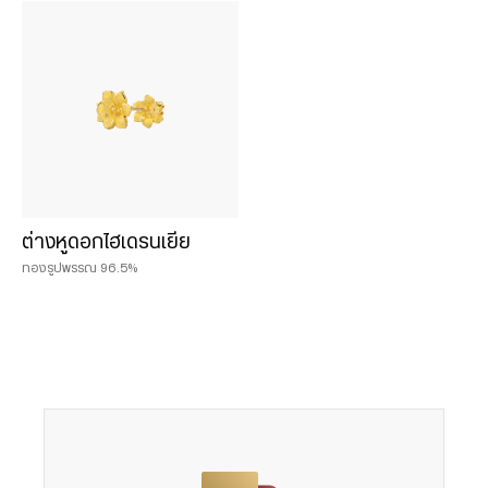
Chat & Shop
ฮั่วเซ่งเฮง ช็อปออนไลน์
น้ำหนักสินค้า
0.075 บาท
ต่างหูดอกไฮเดรนเยีย
0.125 บาท
ทองรูปพรรณ 96.5%
0.25 บาท
0.50 บาท
1 บาท
2 บาท
3 บาท
5 บาท