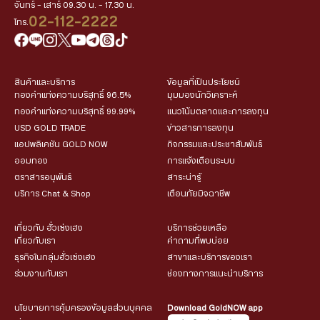
จันทร์ - เสาร์ 09.30 น. - 17.30 น.
02-112-2222
โทร.
สินค้าและบริการ
ข้อมูลที่เป็นประโยชน์
ทองคำแท่งความบริสุทธิ์ 96.5%
มุมมองนักวิเคราะห์
ทองคำแท่งความบริสุทธิ์ 99.99%
แนวโน้มตลาดและการลงทุน
USD GOLD TRADE
ข่าวสารการลงทุน
แอปพลิเคชัน GOLD NOW
กิจกรรมและประชาสัมพันธ์
ออมทอง
การแจ้งเตือนระบบ
ตราสารอนุพันธ์
สาระน่ารู้
บริการ Chat & Shop
เตือนภัยมิจฉาชีพ
เกี่ยวกับ ฮั่วเซ่งเฮง
บริการช่วยเหลือ
เกี่ยวกับเรา
คำถามที่พบบ่อย
ธุรกิจในกลุ่มฮั่วเซ่งเฮง
สาขาและบริการของเรา
ร่วมงานกับเรา
ช่องทางการแนะนำบริการ
นโยบายการคุ้มครองข้อมูลส่วนบุคคล
Download GoldNOW app