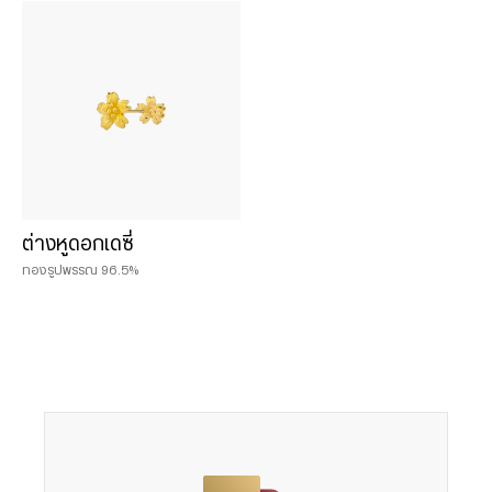
Chat & Shop
ฮั่วเซ่งเฮง ช็อปออนไลน์
น้ำหนักสินค้า
0.075 บาท
ต่างหูดอกเดซี่
0.125 บาท
ทองรูปพรรณ 96.5%
0.25 บาท
0.50 บาท
1 บาท
2 บาท
3 บาท
5 บาท