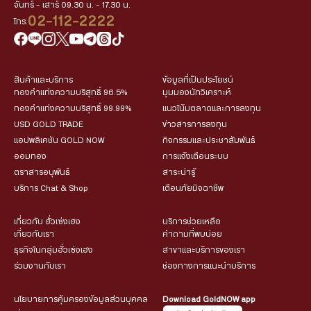
จันทร์ - เสาร์ 09.30 น. - 17.30 น.
02-112-2222
โทร.
สินค้าและบริการ
ข้อมูลที่เป็นประโยชน์
ทองคำแท่งความบริสุทธิ์ 96.5%
มุมมองนักวิเคราะห์
ทองคำแท่งความบริสุทธิ์ 99.99%
แนวโน้มตลาดและการลงทุน
USD GOLD TRADE
ข่าวสารการลงทุน
แอปพลิเคชัน GOLD NOW
กิจกรรมและประชาสัมพันธ์
ออมทอง
การแจ้งเตือนระบบ
ตราสารอนุพันธ์
สาระน่ารู้
บริการ Chat & Shop
เตือนภัยมิจฉาชีพ
เกี่ยวกับ ฮั่วเซ่งเฮง
บริการช่วยเหลือ
เกี่ยวกับเรา
คำถามที่พบบ่อย
ธุรกิจในกลุ่มฮั่วเซ่งเฮง
สาขาและบริการของเรา
ร่วมงานกับเรา
ช่องทางการแนะนำบริการ
นโยบายการคุ้มครองข้อมูลส่วนบุคคล
Download GoldNOW app