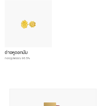
Chat & Shop
ฮั่วเซ่งเฮง ช็อปออนไลน์
น้ำหนักสินค้า
0.075 บาท
ต่างหูดอกมัม
0.125 บาท
ทองรูปพรรณ 96.5%
0.25 บาท
0.50 บาท
1 บาท
2 บาท
3 บาท
5 บาท