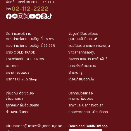
จันทร์ - เสาร์ 09.30 น. - 17.30 น.
02-112-2222
โทร.
สินค้าและบริการ
ข้อมูลที่เป็นประโยชน์
ทองคำแท่งความบริสุทธิ์ 96.5%
มุมมองนักวิเคราะห์
ทองคำแท่งความบริสุทธิ์ 99.99%
แนวโน้มตลาดและการลงทุน
USD GOLD TRADE
ข่าวสารการลงทุน
แอปพลิเคชัน GOLD NOW
กิจกรรมและประชาสัมพันธ์
ออมทอง
การแจ้งเตือนระบบ
ตราสารอนุพันธ์
สาระน่ารู้
บริการ Chat & Shop
เตือนภัยมิจฉาชีพ
เกี่ยวกับ ฮั่วเซ่งเฮง
บริการช่วยเหลือ
เกี่ยวกับเรา
คำถามที่พบบ่อย
ธุรกิจในกลุ่มฮั่วเซ่งเฮง
สาขาและบริการของเรา
ร่วมงานกับเรา
ช่องทางการแนะนำบริการ
นโยบายการคุ้มครองข้อมูลส่วนบุคคล
Download GoldNOW app