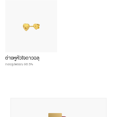
Chat & Shop
ฮั่วเซ่งเฮง ช็อปออนไลน์
น้ำหนักสินค้า
0.075 บาท
ต่างหูหัวใจดาวฉลุ
0.125 บาท
ทองรูปพรรณ 96.5%
0.25 บาท
0.50 บาท
1 บาท
2 บาท
3 บาท
5 บาท