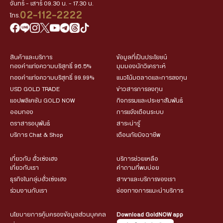
จันทร์ - เสาร์ 09.30 น. - 17.30 น.
02-112-2222
โทร.
สินค้าและบริการ
ข้อมูลที่เป็นประโยชน์
ทองคำแท่งความบริสุทธิ์ 96.5%
มุมมองนักวิเคราะห์
ทองคำแท่งความบริสุทธิ์ 99.99%
แนวโน้มตลาดและการลงทุน
USD GOLD TRADE
ข่าวสารการลงทุน
แอปพลิเคชัน GOLD NOW
กิจกรรมและประชาสัมพันธ์
ออมทอง
การแจ้งเตือนระบบ
ตราสารอนุพันธ์
สาระน่ารู้
บริการ Chat & Shop
เตือนภัยมิจฉาชีพ
เกี่ยวกับ ฮั่วเซ่งเฮง
บริการช่วยเหลือ
เกี่ยวกับเรา
คำถามที่พบบ่อย
ธุรกิจในกลุ่มฮั่วเซ่งเฮง
สาขาและบริการของเรา
ร่วมงานกับเรา
ช่องทางการแนะนำบริการ
นโยบายการคุ้มครองข้อมูลส่วนบุคคล
Download GoldNOW app