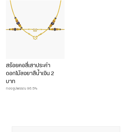
Chat & Shop
ฮั่วเซ่งเฮง ช็อปออนไลน์
น้ำหนักสินค้า
0.075 บาท
สร้อยคอสี่เสาประคำ
0.125 บาท
ดอกไม้ลงยาสีน้ำเงิน 2
0.25 บาท
บาท
0.50 บาท
ทองรูปพรรณ 96.5%
1 บาท
2 บาท
3 บาท
5 บาท