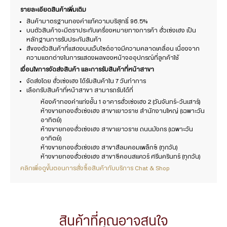
รายละเอียดสินค้าเพิ่มเติม
สินค้ามาตรฐานทองคำแท้ความบริสุทธิ์ 96.5%
บนตัวสินค้าจะมีตราประทับเครื่องหมายทางการค้า ฮั่วเซ่งเฮง เป็น
หลักฐานการรับประกันสินค้า
สีของตัวสินค้าที่แสดงบนเว็บไซต์อาจมีความคลาดเคลื่อน เนื่องจาก
ความแตกต่างในการแสดงผลของหน้าจออุปกรณ์ที่ลูกค้าใช้
เงื่อนไขการจัดส่งสินค้า และการรับสินค้าที่หน้าสาขา
จัดส่งโดย ฮั่วเซ่งเฮง ได้รับสินค้าใน 7 วันทำการ
เลือกรับสินค้าที่หน้าสาขา สามารถรับได้ที่
ห้องค้าทองคำแท่งชั้น 1 อาคารฮั่วเซ่งเฮง 2 (วันจันทร์-วันเสาร์)
ห้างขายทองฮั่วเซ่งเฮง สาขาเยาวราช สำนักงานใหญ่ (เฉพาะวัน
อาทิตย์)
ห้างขายทองฮั่วเซ่งเฮง สาขาเยาวราช ถนนมังกร (เฉพาะวัน
อาทิตย์)
ห้างขายทองฮั่วเซ่งเฮง สาขาสีลมคอมเพล็กซ์ (ทุกวัน)
ห้างขายทองฮั่วเซ่งเฮง สาขาซีคอนสแควร์ ศรีนครินทร์ (ทุกวัน)
คลิกเพื่อดูขั้นตอนการสั่งซื้อสินค้ากับบริการ Chat & Shop
สินค้าที่คุณอาจสนใจ