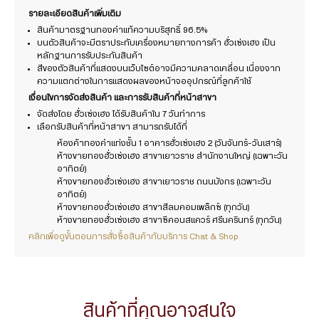
รายละเอียดสินค้าเพิ่มเติม
สินค้ามาตรฐานทองคำแท้ความบริสุทธิ์ 96.5%
บนตัวสินค้าจะมีตราประทับเครื่องหมายทางการค้า ฮั่วเซ่งเฮง เป็น
หลักฐานการรับประกันสินค้า
สีของตัวสินค้าที่แสดงบนเว็บไซต์อาจมีความคลาดเคลื่อน เนื่องจาก
ความแตกต่างในการแสดงผลของหน้าจออุปกรณ์ที่ลูกค้าใช้
เงื่อนไขการจัดส่งสินค้า และการรับสินค้าที่หน้าสาขา
จัดส่งโดย ฮั่วเซ่งเฮง ได้รับสินค้าใน 7 วันทำการ
เลือกรับสินค้าที่หน้าสาขา สามารถรับได้ที่
ห้องค้าทองคำแท่งชั้น 1 อาคารฮั่วเซ่งเฮง 2 (วันจันทร์-วันเสาร์)
ห้างขายทองฮั่วเซ่งเฮง สาขาเยาวราช สำนักงานใหญ่ (เฉพาะวัน
อาทิตย์)
ห้างขายทองฮั่วเซ่งเฮง สาขาเยาวราช ถนนมังกร (เฉพาะวัน
อาทิตย์)
ห้างขายทองฮั่วเซ่งเฮง สาขาสีลมคอมเพล็กซ์ (ทุกวัน)
ห้างขายทองฮั่วเซ่งเฮง สาขาซีคอนสแควร์ ศรีนครินทร์ (ทุกวัน)
คลิกเพื่อดูขั้นตอนการสั่งซื้อสินค้ากับบริการ Chat & Shop
สินค้าที่คุณอาจสนใจ