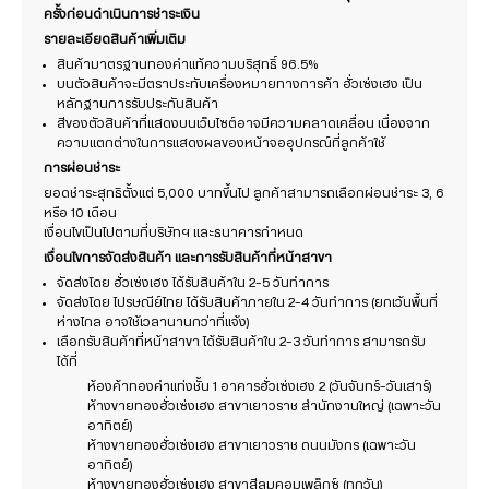
ครั้งก่อนดำเนินการชำระเงิน
รายละเอียดสินค้าเพิ่มเติม
สินค้ามาตรฐานทองคำแท้ความบริสุทธิ์ 96.5%
บนตัวสินค้าจะมีตราประทับเครื่องหมายทางการค้า ฮั่วเซ่งเฮง เป็น
หลักฐานการรับประกันสินค้า
สีของตัวสินค้าที่แสดงบนเว็บไซต์อาจมีความคลาดเคลื่อน เนื่องจาก
ความแตกต่างในการแสดงผลของหน้าจออุปกรณ์ที่ลูกค้าใช้
การผ่อนชำระ
ยอดชำระสุทธิตั้งแต่ 5,000 บาทขึ้นไป ลูกค้าสามารถเลือกผ่อนชำระ 3, 6
หรือ 10 เดือน
เงื่อนไขเป็นไปตามที่บริษัทฯ และธนาคารกำหนด
เงื่อนไขการจัดส่งสินค้า และการรับสินค้าที่หน้าสาขา
จัดส่งโดย ฮั่วเซ่งเฮง ได้รับสินค้าใน 2-5 วันทำการ
จัดส่งโดย ไปรษณีย์ไทย ได้รับสินค้าภายใน 2-4 วันทำการ (ยกเว้นพื้นที่
ห่างไกล อาจใช้เวลานานกว่าที่แจ้ง)
เลือกรับสินค้าที่หน้าสาขา ได้รับสินค้าใน 2-3 วันทำการ สามารถรับ
ได้ที่
ห้องค้าทองคำแท่งชั้น 1 อาคารฮั่วเซ่งเฮง 2 (วันจันทร์-วันเสาร์)
ห้างขายทองฮั่วเซ่งเฮง สาขาเยาวราช สำนักงานใหญ่ (เฉพาะวัน
อาทิตย์)
ห้างขายทองฮั่วเซ่งเฮง สาขาเยาวราช ถนนมังกร (เฉพาะวัน
อาทิตย์)
ห้างขายทองฮั่วเซ่งเฮง สาขาสีลมคอมเพล็กซ์ (ทุกวัน)