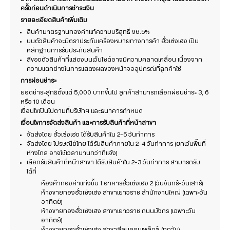
ครั้งก่อนดำเนินการชำระเงิน
รายละเอียดสินค้าเพิ่มเติม
สินค้ามาตรฐานทองคำแท้ความบริสุทธิ์ 96.5%
บนตัวสินค้าจะมีตราประทับเครื่องหมายทางการค้า ฮั่วเซ่งเฮง เป็น
หลักฐานการรับประกันสินค้า
สีของตัวสินค้าที่แสดงบนเว็บไซต์อาจมีความคลาดเคลื่อน เนื่องจาก
ความแตกต่างในการแสดงผลของหน้าจออุปกรณ์ที่ลูกค้าใช้
การผ่อนชำระ
ยอดชำระสุทธิตั้งแต่ 5,000 บาทขึ้นไป ลูกค้าสามารถเลือกผ่อนชำระ 3, 6
หรือ 10 เดือน
เงื่อนไขเป็นไปตามที่บริษัทฯ และธนาคารกำหนด
เงื่อนไขการจัดส่งสินค้า และการรับสินค้าที่หน้าสาขา
จัดส่งโดย ฮั่วเซ่งเฮง ได้รับสินค้าใน 2-5 วันทำการ
จัดส่งโดย ไปรษณีย์ไทย ได้รับสินค้าภายใน 2-4 วันทำการ (ยกเว้นพื้นที่
ห่างไกล อาจใช้เวลานานกว่าที่แจ้ง)
เลือกรับสินค้าที่หน้าสาขา ได้รับสินค้าใน 2-3 วันทำการ สามารถรับ
ได้ที่
ห้องค้าทองคำแท่งชั้น 1 อาคารฮั่วเซ่งเฮง 2 (วันจันทร์-วันเสาร์)
ห้างขายทองฮั่วเซ่งเฮง สาขาเยาวราช สำนักงานใหญ่ (เฉพาะวัน
อาทิตย์)
ห้างขายทองฮั่วเซ่งเฮง สาขาเยาวราช ถนนมังกร (เฉพาะวัน
อาทิตย์)
ห้างขายทองฮั่วเซ่งเฮง สาขาสีลมคอมเพล็กซ์ (ทุกวัน)