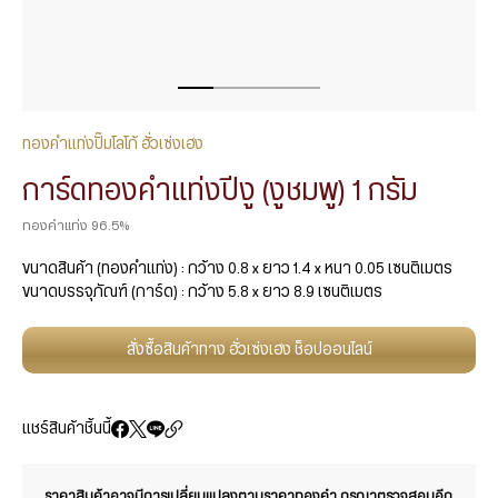
ทองคำแท่งปั๊มโลโก้ ฮั่วเซ่งเฮง
การ์ดทองคำแท่งปีงู (งูชมพู) 1 กรัม
ทองคำแท่ง 96.5%
ขนาดสินค้า (ทองคำแท่ง) : กว้าง 0.8 x ยาว 1.4 x หนา 0.05 เซนติเมตร
ขนาดบรรจุภัณฑ์ (การ์ด) : กว้าง 5.8 x ยาว 8.9 เซนติเมตร
สั่งซื้อสินค้าทาง ฮั่วเซ่งเฮง ช็อปออนไลน์
แชร์สินค้าชิ้นนี้
ราคาสินค้าอาจมีการเปลี่ยนแปลงตามราคาทองคำ กรุณาตรวจสอบอีก