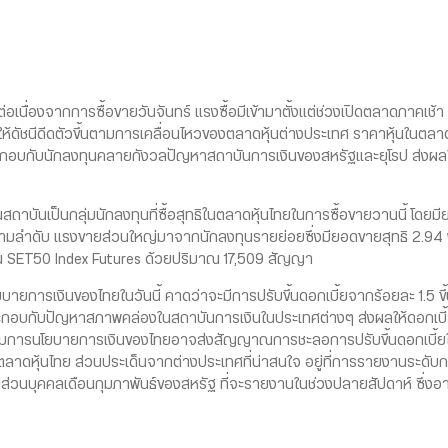
นต่อเนื่องจากการซื้อขายวันจันทร์ แรงซื้อมีเข้ามาตั้งแต่ช่วงเปิดตลาดภาคเ
นทำให้ดัชนีดีดตัวขึ้นตามการเคลื่อนไหวของตลาดหุ้นต่างประเทศ ราคาหุ้นในตล
ประกอบกับนักลงทุนคลายกังวลปัญหาสถาบันการเงินของสหรัฐและยุโรป ส่งผลใ
ถาบันเป็นกลุ่มนักลงทุนที่ซื้อสุทธิในตลาดหุ้นไทยในการซื้อขายวานนี้ โดยมี
ามลำดับ แรงขายส่วนใหญ่มาจากนักลงทุนรายย่อยซึ่งมียอดขายสุทธิ 2.94 พั
ิใน SET50 Index Futures ด้วยปริมาณ 17,509 สัญญา
ารเงินของไทยในวันนี้ คาดว่าจะมีการปรับขึ้นดอกเบี้ยจากร้อยละ 1.5 ขึ้น
 ประกอบกับปัญหาสภาพคล่องในสถาบันการเงินในประเทศต่างๆ ส่งผลให้ดอกเบี้ย
มการนโยบายการเงินของไทยอาจส่งสัญญาณการชะลอการปรับขึ้นดอกเบี้ยในกา
ตลาดหุ้นไทย ส่วนประเด็นจากต่างประเทศที่น่าสนใจ อยู่ที่การรายงานระด
ส่วนบุคคลเดือนกุมภาพันธ์ของสหรัฐ ที่จะรายงานในช่วงปลายสัปดาห์ ซึ่งอาจ