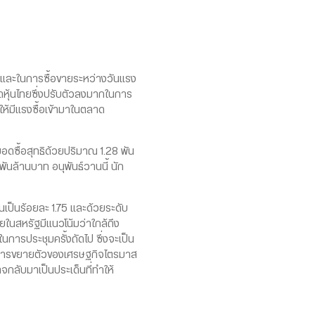
ช้า และในการซื้อขายระหว่างวันแรง
าดหุ้นไทยซึ่งปรับตัวลงมากในการ
ห้มีแรงซื้อเข้ามาในตลาด
ยอดซื้อสุทธิด้วยปริมาณ 1.28 พัน
นล้านบาท อนุพันธ์วานนี้ นัก
เป็นร้อยละ 1.75 และด้วยระดับ
ในสหรัฐมีแนวโน้มว่าใกล้ถึง
รประชุมครั้งถัดไป ซึ่งจะเป็น
ับการขยายตัวของเศรษฐกิจไตรมาส
กลับมาเป็นประเด็นที่ทำให้