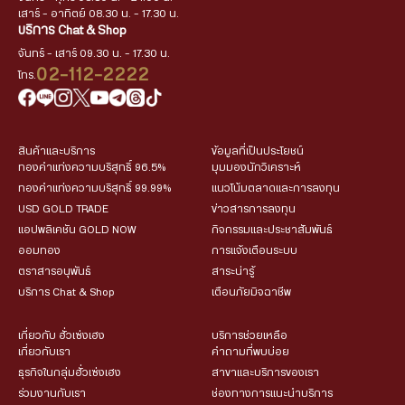
เสาร์ - อาทิตย์ 08.30 น. - 17.30 น.
บริการ Chat & Shop
จันทร์ - เสาร์ 09.30 น. - 17.30 น.
02-112-2222
โทร.
สินค้าและบริการ
ข้อมูลที่เป็นประโยชน์
ทองคำแท่งความบริสุทธิ์ 96.5%
มุมมองนักวิเคราะห์
ทองคำแท่งความบริสุทธิ์ 99.99%
แนวโน้มตลาดและการลงทุน
USD GOLD TRADE
ข่าวสารการลงทุน
แอปพลิเคชัน GOLD NOW
กิจกรรมและประชาสัมพันธ์
ออมทอง
การแจ้งเตือนระบบ
ตราสารอนุพันธ์
สาระน่ารู้
บริการ Chat & Shop
เตือนภัยมิจฉาชีพ
เกี่ยวกับ ฮั่วเซ่งเฮง
บริการช่วยเหลือ
เกี่ยวกับเรา
คำถามที่พบบ่อย
ธุรกิจในกลุ่มฮั่วเซ่งเฮง
สาขาและบริการของเรา
ร่วมงานกับเรา
ช่องทางการแนะนำบริการ