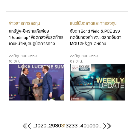
ข่าวสารการลงทุน
แนวโน้มตลาดและการลงทุน
สหรัฐฯ–อิหร่านเห็นพ้อง
จับตา Bond Yield & PCE แรง
“Roadmap” ข้อตกลงขั้นสุดท้าย
กดดันทองคำ ขณะตลาดจับตา
เดินหน้าหยุดปฏิบัติการทาง
MOU สหรัฐฯ-อิหร่าน
ทหารในเลบานอน
22 มิถุนายน 2569
22 มิถุนายน 2569
10:37 น.
09:51 น.
...
10
20
...
29
30
31
32
33
...
40
50
60
...