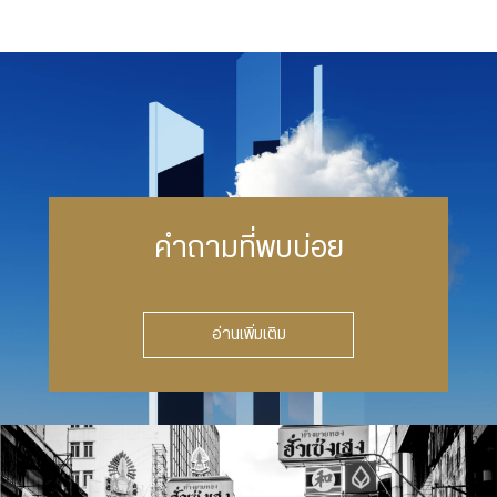
คำถามที่พบบ่อย
อ่านเพิ่มเติม