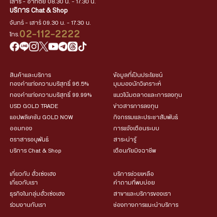
เสาร์ - อาทิตย์ 08.30 น. - 17.30 น.
บริการ Chat & Shop
จันทร์ - เสาร์ 09.30 น. - 17.30 น.
02-112-2222
โทร.
สินค้าและบริการ
ข้อมูลที่เป็นประโยชน์
ทองคำแท่งความบริสุทธิ์ 96.5%
มุมมองนักวิเคราะห์
ทองคำแท่งความบริสุทธิ์ 99.99%
แนวโน้มตลาดและการลงทุน
USD GOLD TRADE
ข่าวสารการลงทุน
แอปพลิเคชัน GOLD NOW
กิจกรรมและประชาสัมพันธ์
ออมทอง
การแจ้งเตือนระบบ
ตราสารอนุพันธ์
สาระน่ารู้
บริการ Chat & Shop
เตือนภัยมิจฉาชีพ
เกี่ยวกับ ฮั่วเซ่งเฮง
บริการช่วยเหลือ
เกี่ยวกับเรา
คำถามที่พบบ่อย
ธุรกิจในกลุ่มฮั่วเซ่งเฮง
สาขาและบริการของเรา
ร่วมงานกับเรา
ช่องทางการแนะนำบริการ