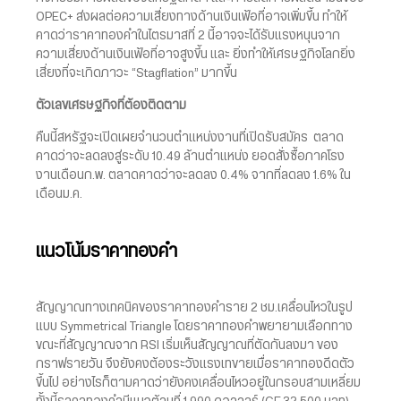
OPEC+ ส่งผลต่อความเสี่ยงทางด้านเงินเฟ้อที่อาจเพิ่มขึ้น ทำให้
คาดว่าราคาทองคำในไตรมาสที่ 2 นี้อาจจะได้รับแรงหนุนจาก
ความเสี่ยงด้านเงินเฟ้อที่อาจสูงขึ้น และ ยิ่งทำให้เศรษฐกิจโลกยิ่ง
เสี่ยงที่จะเกิดภาวะ “Stagflation” มากขึ้น
ตัวเลขเศรษฐกิจที่ต้องติดตาม
คืนนี้สหรัฐจะเปิดเผยจำนวนตำแหน่งงานที่เปิดรับสมัคร ตลาด
คาดว่าจะลดลงสู่ระดับ 10.49 ล้านตำแหน่ง ยอดสั่งซื้อภาคโรง
งานเดือนก.พ. ตลาดคาดว่าจะลดลง 0.4% จากที่ลดลง 1.6% ใน
เดือนม.ค.
แนวโน้มราคาทองคำ
สัญญาณทางเทคนิคของราคาทองคำราย 2 ชม.เคลื่อนไหวในรูป
แบบ Symmetrical Triangle โดยราคาทองคำพยายามเลือกทาง
ขณะที่สัญญาณจาก RSI เริ่มเห็นสัญญาณที่ตัดกันลงมา ของ
กราฟรายวัน จึงยังคงต้องระวังแรงเทขายเมื่อราคาทองดีดตัว
ขึ้นไป อย่างไรก็ตามคาดว่ายังคงเคลื่อนไหวอยู่ในกรอบสามเหลี่ยม