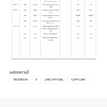
แชร์บทความนี้
FACEBOOK
X
LINE OFFICIAL
COPY LINK