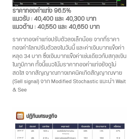
ราคาทองคำแท่ง 96.5%
แนวรับ : 40,400 และ 40,300 บาท
แนวต้าน : 40,550 และ 40,650 บาท
ราคาทองคำแท่งปรับตัวลงเล็กน้อย จากที่ราคา
ทองคำโลกปรับตัวลงในวันนี้ และค่าเงินบาทแข็งค่า
หลุด 34 บาท ซึ่งเงินบาทแข็งค่าเช่นเดียวกับสกุลเงิน
ในภูมิภาค ทั้งนี้แนวโน้มราคาทองคำแท่งยังดูไม่
สดใส จากสัญญาณทางเทคนิคเกิดสัญญาณขาย
(Sell signal) จาก Modified Stochastic แนะนำ Wait
& See