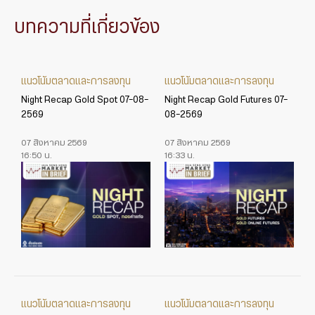
บทความที่เกี่ยวข้อง
แนวโน้มตลาดและการลงทุน
แนวโน้มตลาดและการลงทุน
Night Recap Gold Spot 07-08-
Night Recap Gold Futures 07-
2569
08-2569
07 สิงหาคม 2569
07 สิงหาคม 2569
16:50 น.
16:33 น.
แนวโน้มตลาดและการลงทุน
แนวโน้มตลาดและการลงทุน