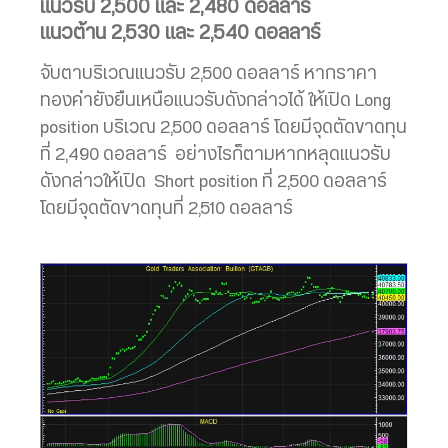
แนวรับ 2,500 และ 2,480 ดอลลาร์
แนวต้าน 2,530 และ 2,540 ดอลลาร์
จับตาบริเวณแนวรับ 2,500 ดอลลาร์ หากราคา
ทองคำยังยืนเหนือแนวรับดังกล่าวได้ ให้เปิด Long
position บริเวณ 2,500 ดอลลาร์ โดยมีจุดตัดขาดทุน
ที่ 2,490 ดอลลาร์ อย่างไรก็ตามหากหลุดแนวรับ
ดังกล่าวให้เปิด Short position ที่ 2,500 ดอลลาร์
โดยมีจุดตัดขาดทุนที่ 2,510 ดอลลาร์