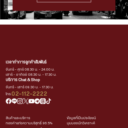
เวลาทำการลูกค้าสัมพันธ์
จันทร์ - ศุกร์ 08.30 น. - 24.00 น.
เสาร์ - อาทิตย์ 08.30 น. - 17.30 น.
บริการ Chat & Shop
จันทร์ - เสาร์ 09.30 น. - 17.30 น.
02-112-2222
โทร.
สินค้าและบริการ
ข้อมูลที่เป็นประโยชน์
ทองคำแท่งความบริสุทธิ์ 96.5%
มุมมองนักวิเคราะห์