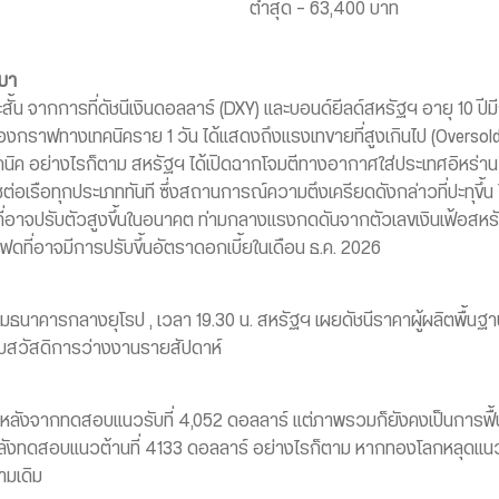
ต่ำสุด – 63,400 บาท
นมา
ะสั้น จากการที่ดัชนีเงินดอลลาร์ (DXY) และบอนด์ยีลด์สหรัฐฯ อายุ 10 ปีม
ของกราฟทางเทคนิคราย 1 วัน ได้แสดงถึงแรงเทขายที่สูงเกินไป (Oversold
คนิค อย่างไรก็ตาม สหรัฐฯ ได้เปิดฉากโจมตีทางอากาศใส่ประเทศอิหร่าน
อเรือทุกประเภททันที ซึ่งสถานการณ์ความตึงเครียดดังกล่าวที่ปะทุขึ้น 
ที่อาจปรับตัวสูงขึ้นในอนาคต ท่ามกลางแรงกดดันจากตัวเลขเงินเฟ้อสหรัฐ
ที่อาจมีการปรับขึ้นอัตราดอกเบี้ยในเดือน ธ.ค. 2026
ชุมธนาคารกลางยุโรป , เวลา 19.30 น. สหรัฐฯ เผยดัชนีราคาผู้ผลิตพื้นฐาน 
นรับสวัสดิการว่างงานรายสัปดาห์
นหลังจากทดสอบแนวรับที่ 4,052 ดอลลาร์ แต่ภาพรวมก็ยังคงเป็นการฟื้นตั
ังทดสอบแนวต้านที่ 4133 ดอลลาร์ อย่างไรก็ตาม หากทองโลกหลุดแนวร
ามเดิม