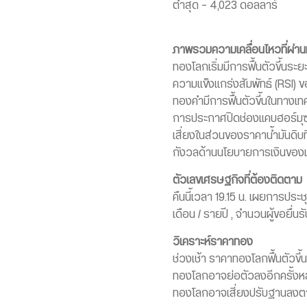
ต่ำสุด – 4,023 ดอลลาร์
ภาพรวมความเคลื่อนไหวที่ผ่า
ทองโลกเริ่มมีการฟื้นตัวขึ้นระย
ความแข็งแกร่งสัมพัทธ์ (RSI) 
ทองคำมีการฟื้นตัวขึ้นในทางเท
การประกาศปิดช่องแคบฮอร์มุซต่
เสี่ยงในส่วนของราคาน้ำมันดิบ
กังวลด้านนโยบายการเงินของเฟด
ตัวเลขเศรษฐกิจที่ต้องติดตาม
คืนนี้เวลา 19.15 น. เผยการประ
เดือน / รายปี , จำนวนผู้ขอยื่
วิเคราะห์ราคาทอง
ช่วงเช้า ราคาทองโลกฟื้นตัวขึ้
ทองโลกอาจย่อตัวลงอีกครั้งหล
ทองโลกอาจเสี่ยงปรับฐานลงต