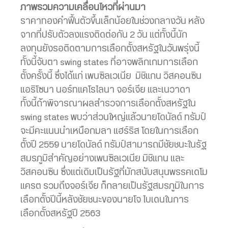
ภาพรวมความเคลื่อนไหวที่ผ่านมา
ราคาทองคำฟื้นตัวขึ้นเล็กน้อยในช่วงกลางวัน หลัง
จากที่ปรับตัวลงแรงติดต่อกัน 2 วัน แต่ทั้งนี้นัก
ลงทุนยังรอติดตามการเลือกตั้งสหรัฐในวันพรุ่งนี้
ทั้งนี้จับตา swing states ที่อาจพลิกเกมการเลือก
ตั้งครั้งนี้ ซึ่งได้แก่ เพนซิลเวเนีย มิชิแกน วิสคอนซิน
แอริโซนา นอร์ทแคโรไลนา จอร์เจีย และเนวาดา
ทั้งนี้ถ้าพิจารณาผลสำรวจการเลือกตั้งสหรัฐใน
swing states พบว่าส่วนใหญ่แล้วนายโดนัลด์ ทรัมป์
จะมีคะแนนนำเหนือกมลา แฮร์ริส โดยในการเลือก
ตั้งปี 2559 นายโดนัลด์ ทรัมป์สามารถมีชัยชนะในรัฐ
สมรภูมิสำคัญอย่างเพนซิลเวเนีย มิชิแกน และ
วิสคอนซิน ซึ่งแต่เดิมเป็นรัฐที่มักสนับสนุนพรรคเดโม
แครต รวมถึงจอร์เจีย ก็กลายเป็นรัฐสมรภูมิในการ
เลือกตั้งปีนี้หลังชัยชนะของนายโจ ไบเดนในการ
เลือกตั้งสหรัฐปี 2563