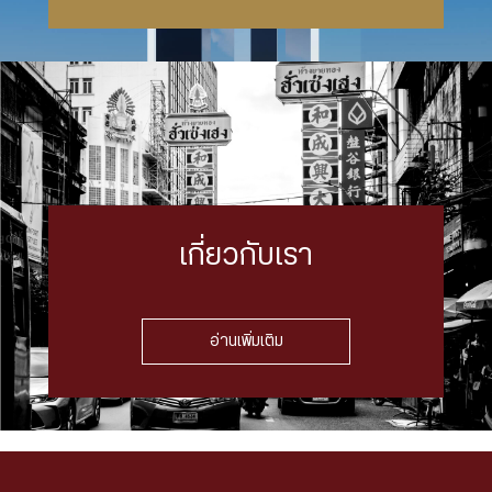
เกี่ยวกับเรา
อ่านเพิ่มเติม