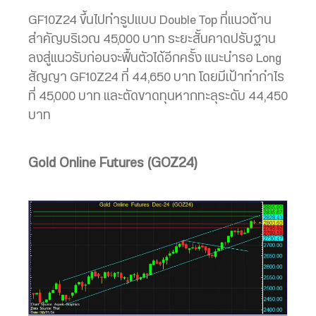
GF10Z24 ขึ้นไปทำรูปแบบ Double Top ที่แนวต้าน
สำคัญบริเวณ 45,000 บาท ระยะสั้นคาดปรับฐาน
ลงสู่แนวรับก่อนจะฟื้นตัวได้อีกครั้ง แนะนำรอ Long
สัญญา GF10Z24 ที่ 44,650 บาท โดยมีเป้าทำกำไร
ที่ 45,000 บาท และตัดขาดทุนหากทะลุระดับ 44,450
บาท
Gold Online Futures (GOZ24)