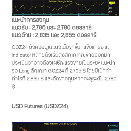
แนะนำการลงทุน
แนวรับ : 2,795 และ 2,780 ดอลลาร์
แนวต้าน : 2,835 และ 2,855 ดอลลาร์
GOZ24 ยังคงอยู่ในแนวโน้มขาขึ้นที่แข็งแกร่ง แต่
Indicator หลายตัวเริ่มส่งสัญญาณขายออกมา
ประเมินว่าอาจต้องเผชิญแรงขายเป็นระยะ แนะนำ
รอ Long สัญญา GOZ24 ที่ 2,795 $ โดยมีเป้าทำ
กำไรที่ 2,835 $ และตัดขาดทุนหากทะลุระดับ 2,780
$
USD Futures (USDZ24)