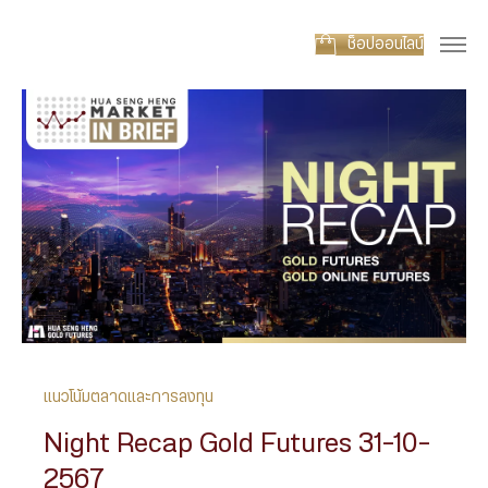
ช็อปออนไลน์
แนวโน้มตลาดและการลงทุน
Night Recap Gold Futures 31-10-
2567