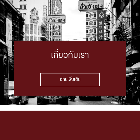
เกี่ยวกับเรา
อ่านเพิ่มเติม