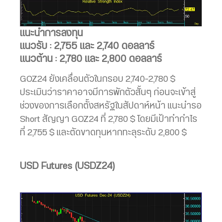
แนะนำการลงทุน
แนวรับ : 2,755 และ 2,740 ดอลลาร์
แนวต้าน : 2,780 และ 2,800 ดอลลาร์
GOZ24 ยังเคลื่อนตัวในกรอบ 2,740-2,780 $
ประเมินว่าราคาอาจมีการพักตัวสั้นๆ ก่อนจะเข้าสู่
ช่วงของการเลือกตั้งสหรัฐในสัปดาห์หน้า แนะนำรอ
Short สัญญา GOZ24 ที่ 2,780 $ โดยมีเป้าทำกำไร
ที่ 2,755 $ และตัดขาดทุนหากทะลุระดับ 2,800 $
USD Futures (USDZ24)