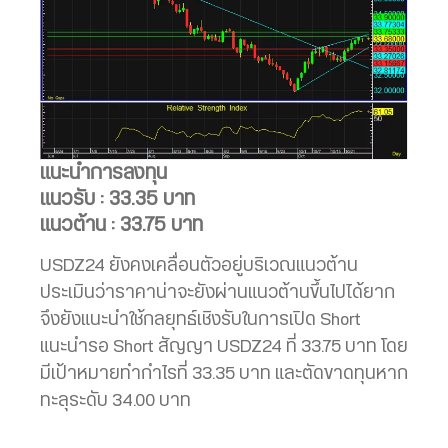
แนะนำการลงทุน
แนวรับ : 33.35 บาท
แนวต้าน : 33.75 บาท
USDZ24 ยังคงเคลื่อนตัวอยู่บริเวณแนวต้าน
ประเมินว่าราคาน่าจะยังผ่านแนวต้านขึ้นไปได้ยาก
จึงยังแนะนำใช้กลยุทธ์เชิงรับในการเปิด Short
แนะนำรอ Short สัญญา USDZ24 ที่ 33.75 บาท โดย
มีเป้าหมายทำกำไรที่ 33.35 บาท และตัดขาดทุนหาก
ทะลุระดับ 34.00 บาท