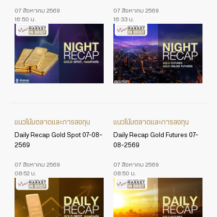
07 สิงหาคม 2569
07 สิงหาคม 2569
16:50 น.
16:33 น.
แนวโน้มตลาดและการลงทุน
แนวโน้มตลาดและการลงทุน
Daily Recap Gold Spot 07-08-
Daily Recap Gold Futures 07-
2569
08-2569
07 สิงหาคม 2569
07 สิงหาคม 2569
08:52 น.
08:50 น.