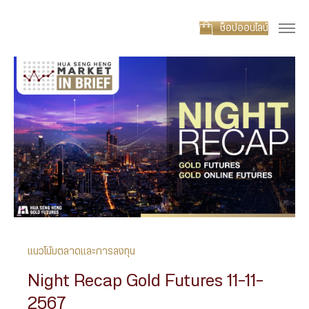
ช็อปออนไลน์
แนวโน้มตลาดและการลงทุน
Night Recap Gold Futures 11-11-
2567