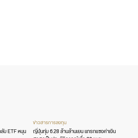
ข่าวสารการลงทุน
กลับ ETF หนุน
ญี่ปุ่นทุ่ม 6.28 ล้านล้านเยน แทรกแซงค่าเงิน