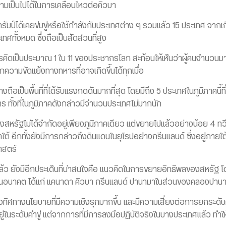
ป็นไปได้ในการเคลื่อนไหวต่อคิวบา
ทรัมป์ได้เคยข่มขู่หรือใช้กำลังกับประเทศต่าง ๆ รวมแล้ว 15 ประเทศ จาก
ศทั้งหมด ซึ่งถือเป็นสัดส่วนที่สูง
รคิดเป็นประมาณ 1 ใน 11 ของประชากรโลก สะท้อนให้เห็นว่าผู้คนจำนวนม
วามขัดแย้งทางทหารที่อาจเกิดขึ้นได้ทุกเมื่อ
ถือเป็นพื้นที่ที่ได้รับแรงกดดันมากที่สุด โดยมีถึง 5 ประเทศในภูมิภาคนี
ร ทั้งที่ในภูมิภาคดังกล่าวมีจำนวนประเทศไม่มากนัก
สหรัฐไม่ได้จำกัดอยู่เพียงภูมิภาคเดียว แต่ขยายไปแล้วอย่างน้อย 4 ท
กาใต้ อีกทั้งยังมีการกล่าวถึงดินแดนในยุโรปอย่างกรีนแลนด์ ซึ่งอยู่ภ
าสตร์
้ว ยังมีอีกประเด็นที่น่าสนใจคือ แนวคิดในการขยายอิทธิพลของสหรัฐ โดยมี
ฐในอนาคต ได้แก่ แคนาดา คิวบา กรีนแลนด์ ปานามาในส่วนของคลองปานา
ึงทิศทางนโยบายที่มีความเชิงรุกมากขึ้น และมีความเสี่ยงต่อการยกระด
ในระดับคำขู่ แต่จากการที่มีการลงมือปฏิบัติจริงในบางประเทศแล้ว ทำใ