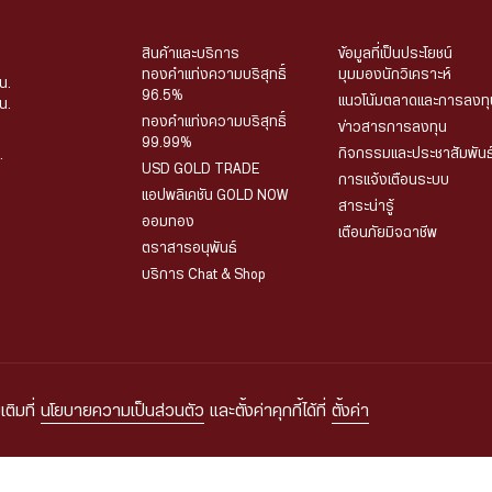
สินค้าและบริการ
ข้อมูลที่เป็นประโยชน์
ทองคำแท่งความบริสุทธิ์
มุมมองนักวิเคราะห์
น.
96.5%
แนวโน้มตลาดและการลงทุ
น.
ทองคำแท่งความบริสุทธิ์
ข่าวสารการลงทุน
99.99%
กิจกรรมและประชาสัมพันธ
.
USD GOLD TRADE
การแจ้งเตือนระบบ
แอปพลิเคชัน GOLD NOW
สาระน่ารู้
ออมทอง
เตือนภัยมิจฉาชีพ
ตราสารอนุพันธ์
บริการ Chat & Shop
เติมที่
นโยบายความเป็นส่วนตัว
และตั้งค่าคุกกี้ได้ที่
ตั้งค่า
มูลส่วนบุคคล
เงื่อนไขและข้อกำหนดในการใช้งาน
นโยบายความเป็นส่วนตัวในการใช้กล
© 2026 HUA SENG HENG CO.,LTD. All rights reserved.
| Web
::*