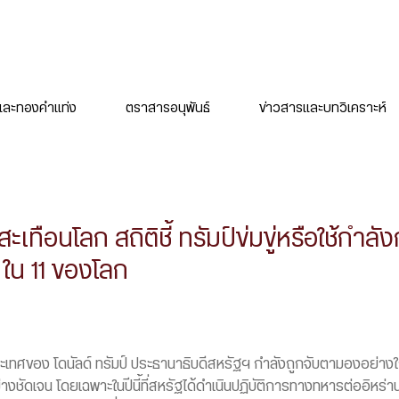
ละทองคำแท่ง
ตราสารอนุพันธ์
ข่าวสารและบทวิเคราะห์
เทือนโลก สถิติชี้ ทรัมป์ข่มขู่หรือใช้กำลั
ใน 11 ของโลก
เทศของ โดนัลด์ ทรัมป์ ประธานาธิบดีสหรัฐฯ กำลังถูกจับตามองอย่างใกล
ย่างชัดเจน โดยเฉพาะในปีนี้ที่สหรัฐได้ดำเนินปฏิบัติการทางทหารต่ออิหร่า