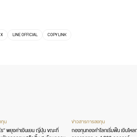
X
LINE OFFICIAL
COPY LINK
งทุน
ข่าวสารการลงทุน
” พยุงค่าเงินเยน ญี่ปุ่น ขณะที่
กองทุนทองคำโลกเริ่มฟื้น เงินไหล