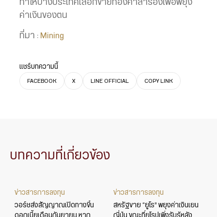
ทำให้บางประเทศเลือกขายทองคำสำรองเพื่อพยุง
ค่าเงินของตน
ที่มา :
Mining
แชร์บทความนี้
FACEBOOK
X
LINE OFFICIAL
COPY LINK
บทความที่เกี่ยวข้อง
ข่าวสารการลงทุน
ข่าวสารการลงทุน
วอร์ชส่งสัญญาณเปิดทางขึ้น
สหรัฐขาย “ยูโร” พยุงค่าเงินเยน
ดอกเบี้ยเดือนกันยายน หาก
ญี่ปุ่น ขณะที่ยุโรปเพิ่งรับรู้หลัง