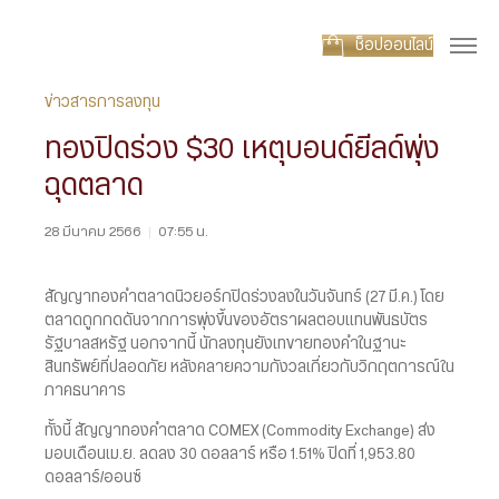
ช็อปออนไลน์
ข่าวสารการลงทุน
ทองปิดร่วง $30 เหตุบอนด์ยีลด์พุ่ง
ฉุดตลาด
28 มีนาคม 2566
|
07:55 น.
สัญญาทองคำตลาดนิวยอร์กปิดร่วงลงในวันจันทร์ (27 มี.ค.) โดย
ตลาดถูกกดดันจากการพุ่งขึ้นของอัตราผลตอบแทนพันธบัตร
รัฐบาลสหรัฐ นอกจากนี้ นักลงทุนยังเทขายทองคำในฐานะ
สินทรัพย์ที่ปลอดภัย หลังคลายความกังวลเกี่ยวกับวิกฤตการณ์ใน
ภาคธนาคาร
ทั้งนี้ สัญญาทองคำตลาด COMEX (Commodity Exchange) ส่ง
มอบเดือนเม.ย. ลดลง 30 ดอลลาร์ หรือ 1.51% ปิดที่ 1,953.80
ดอลลาร์/ออนซ์