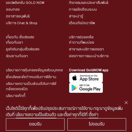
แอปพลิเคชัน GOLD NOW
กิจกรรมและประชาสัมพันธ์
ออมทอง
การแจ้งเตือนระบบ
ตราสารอนุพันธ์
สาระน่ารู้
บริการ Chat & Shop
เตือนภัยมิจฉาชีพ
เกี่ยวกับ ฮั่วเซ่งเฮง
บริการช่วยเหลือ
เกี่ยวกับเรา
คำถามที่พบบ่อย
ธุรกิจในกลุ่มฮั่วเซ่งเฮง
สาขาและบริการของเรา
ร่วมงานกับเรา
ช่องทางการแนะนำบริการ
นโยบายการคุ้มครองข้อมูลส่วนบุคคล
Download GoldNOW app
เงื่อนไขและข้อกำหนดในการใช้งาน
นโยบายความเป็นส่วนตัวในการใช้
กล้องวงจรปิด
นโยบายคุ้กกี้
เว็บไซต์นี้ใช้คุกกี้เพื่อปรับปรุงประสบการณ์การใช้งาน กรุณาดูข้อมูลเพิ่ม
เติมที่
นโยบายความเป็นส่วนตัว
และตั้งค่าคุกกี้ได้ที่
ตั้งค่า
ยอมรับ
ไม่ยอมรับ
© 2026 HUA SENG HENG CO.,LTD. All rights reserved.
| Web
::*