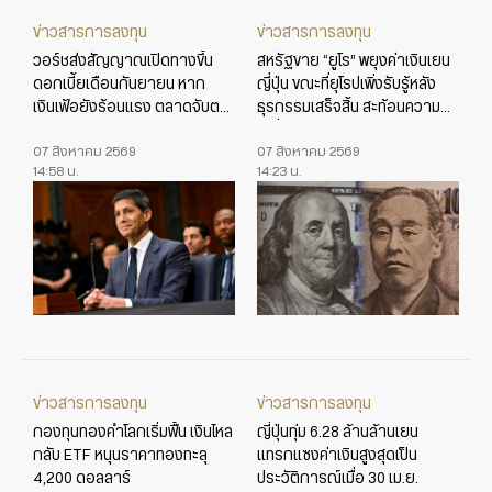
ข่าวสารการลงทุน
ข่าวสารการลงทุน
วอร์ชส่งสัญญาณเปิดทางขึ้น
สหรัฐขาย “ยูโร” พยุงค่าเงินเยน
ดอกเบี้ยเดือนกันยายน หาก
ญี่ปุ่น ขณะที่ยุโรปเพิ่งรับรู้หลัง
เงินเฟ้อยังร้อนแรง ตลาดจับตา
ธุรกรรมเสร็จสิ้น สะท้อนความ
ข้อมูลเศรษฐกิจสหรัฐใกล้ชิด
เปลี่ยนแปลงในเกมค่าเงินโลก
07 สิงหาคม 2569
07 สิงหาคม 2569
14:58 น.
14:23 น.
ข่าวสารการลงทุน
ข่าวสารการลงทุน
กองทุนทองคำโลกเริ่มฟื้น เงินไหล
ญี่ปุ่นทุ่ม 6.28 ล้านล้านเยน
กลับ ETF หนุนราคาทองทะลุ
แทรกแซงค่าเงินสูงสุดเป็น
4,200 ดอลลาร์
ประวัติการณ์เมื่อ 30 เม.ย.