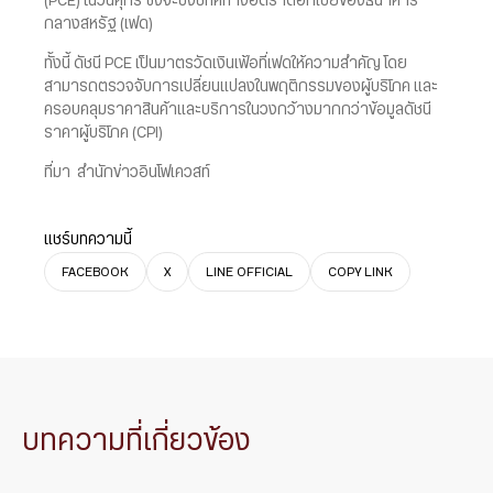
(PCE) ในวันศุกร์ ซึ่งจะบ่งชี้ทิศทางอัตราดอกเบี้ยของธนาคาร
กลางสหรัฐ (เฟด)
ทั้งนี้ ดัชนี PCE เป็นมาตรวัดเงินเฟ้อที่เฟดให้ความสำคัญ โดย
สามารถตรวจจับการเปลี่ยนแปลงในพฤติกรรมของผู้บริโภค และ
ครอบคลุมราคาสินค้าและบริการในวงกว้างมากกว่าข้อมูลดัชนี
ราคาผู้บริโภค (CPI)
ที่มา สำนักข่าวอินโฟเควสท์
แชร์บทความนี้
FACEBOOK
X
LINE OFFICIAL
COPY LINK
บทความที่เกี่ยวข้อง