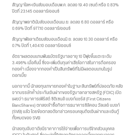
สัญญาโลหะเงินส่งมอบเดือนพ.ค. ลดลง 19.40 เซนต์ หรือ 0.83%
ปิดที่ 23.145 ดอลลาร์/ออนซ์
สัญญาพลาตินัมส่งมอบเดือนเม.ย. ลดลง 6.80 ดอลลาร์ หรือ
0.69% ปิดที่ 977.10 ดอลลาร์/ออนซ์
สัญญาพัลลาเดียมส่งมอบเดือนมิ.ย. ลดลง 10.30 ดอลลาร์ หรือ
0.7% ปิดที่ 1,404.10 ดอลลาร์/ออนซ์
อัตราผลตอบแทนพันธบัตรรัฐบาลอายุ 10 ปีพุ่งขึ้นแตะระดับ
3.496% เมื่อคืนนี้ ซึ่งจะเพิ่มต้นทุนค่าเสียโอกาสในการถือครอง
ทองคำ เนื่องจากทองคำเป็นสินทรัพย์ที่ไม่มีผลตอบแทนในรูป
ดอกเบี้ย
นอกจากนี้ นักลงทุนเทขายทองคำในฐานะสินทรัพย์ที่ปลอดภัย หลัง
จากบรรษัทค้ำประกันเงินฝากของรัฐบาลกลางสหรัฐ (FDIC) เปิด
เผยว่า ธนาคารเฟิร์สต์ ซิติเซนส์ แบงก์แชร์ส (First Citizens
BancShares) ตกลงเข้าซื้อกิจการธนาคารซิลิคอน วัลเลย์ แบงก์
(SVB) แล้ว โดยข้อตกลงดังกล่าวครอบคลุมถึงเงินฝากและเงินกู้
ทั้งหมดของ SVB
นักลงทุนจับตาดัชนีราคาการใช้จ่ายเพื่อการบริโภคส่วนบุคคล