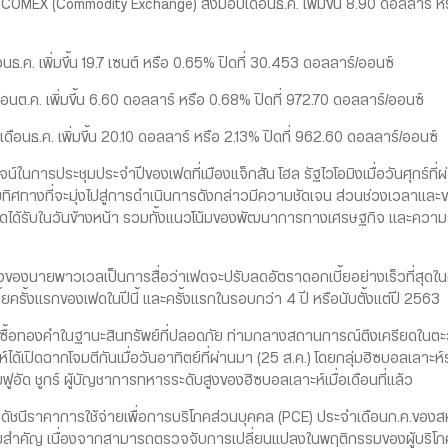
 (Commodity Exchange) ส่งมอบเดือนธ.ค. เพิ่มขึ้น 8.90 ดอลลาร์ หรื
เพิ่มขึ้น 19.7 เซนต์ หรือ 0.65% ปิดที่ 30.453 ดอลลาร์/ออนซ์
 เพิ่มขึ้น 6.60 ดอลลาร์ หรือ 0.68% ปิดที่ 972.70 ดอลลาร์/ออนซ์
ค. เพิ่มขึ้น 20.10 ดอลลาร์ หรือ 2.13% ปิดที่ 962.60 ดอลลาร์/ออนซ์
ระชุมประจำปีของเฟดที่เมืองแจ็กสัน โฮล รัฐไวโอมิงเมื่อวันศุกร์ที่ผ่า
ดยทิศทางที่จะมุ่งไปสู่การดำเนินการดังกล่าวมีความชัดเจน ส่วนช่วงเวลา
ูลที่เฟดได้รับในวันข้างหน้า รวมทั้งแนวโน้มของพัฒนาการทางเศรษฐกิจ และคว
ยพาวเวลเป็นการสื่อว่าเฟดจะปรับลดอัตราดอกเบี้ยอย่างเร็วที่สุดในกา
ยครั้งแรกของเฟดในปีนี้ และครั้งแรกในรอบกว่า 4 ปี หรือนับตั้งแต่ปี 2563
้อทองคำในฐานะสินทรัพย์ที่ปลอดภัย ท่ามกลางสถานการณ์ตึงเครียดในต
ด้เปิดฉากโจมตีกันเมื่อวันอาทิตย์ที่ผ่านมา (25 ส.ค.) โดยกลุ่มฮิซบอลเลาะห์ระ
ูอัด ชูกร์ ผู้บัญชาการทหารระดับสูงของฮิซบอลเลาะห์เมื่อเดือนที่แล้ว
ราคาการใช้จ่ายเพื่อการบริโภคส่วนบุคคล (PCE) ประจำเดือนก.ค.ของสหรัฐ
ความสำคัญ เนื่องจากสามารถตรวจจับการเปลี่ยนแปลงในพฤติกรรมของผู้บริ