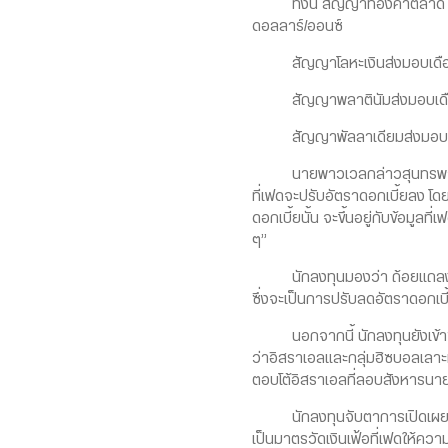
ทั้งนี้ สัญญาทองคำตลาด COMEX
ดอลลาร์/ออนซ์
สัญญาโลหะเงินส่งมอบเดือนธ.ค. 
สัญญาพลาตินัมส่งมอบเดือนต.ค.
สัญญาพัลลาเดียมส่งมอบเดือนธ.
นายพาวเวลกล่าวสุนทรพจน์ในการป
ที่เฟดจะปรับอัตราดอกเบี้ยลง โ
ดอกเบี้ยนั้น จะขึ้นอยู่กับข้อม
ๆ”
นักลงทุนมองว่า ถ้อยแถลงของนา
ซึ่งจะเป็นการปรับลดอัตราดอกเบี้
นอกจากนี้ นักลงทุนยังเข้าซื
ว่าอิสราเอลและกลุ่มฮิซบอลเลาะห์ไ
ตอบโต้อิสราเอลที่ลอบสังหารนายฟ
นักลงทุนจับตาการเปิดเผยดัชนี
เป็นมาตรวัดเงินเฟ้อที่เฟดให้