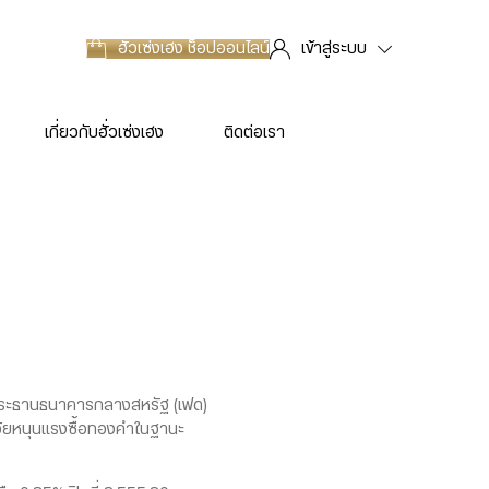
ฮั่วเซ่งเฮง
ช็อปออนไลน์
เข้าสู่ระบบ
เกี่ยวกับฮั่วเซ่งเฮง
ติดต่อเรา
 ประธานธนาคารกลางสหรัฐ (เฟด)
จัยหนุนแรงซื้อทองคำในฐานะ