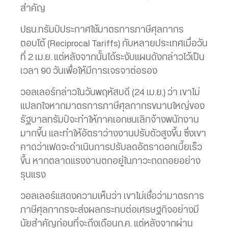
สำคัญ
ปธน.ทรัมป์ประกาศใช้มาตรการภาษีศุลกากร
ตอบโต้ (Reciprocal Tariffs) กับหลายประเทศเมื่อวัน
ที่ 2 เม.ย. แต่หลังจากนั้นได้ระงับแผนดังกล่าวไว้เป็น
เวลา 90 วันเพื่อให้มีการเจรจาต่อรอง
วอลเลอร์กล่าวในวันพฤหัสบดี (24 เม.ย.) ว่า เขาไม่
แปลกใจหากมาตรการภาษีศุลกากรขนานใหญ่ของ
รัฐบาลทรัมป์จะทำให้ภาคเอกชนเลิกจ้างพนักงาน
มากขึ้น และทำให้อัตราว่างงานปรับตัวสูงขึ้น ซึ่งเขา
คาดว่าเฟดจะดำเนินการปรับลดอัตราดอกเบี้ยเร็ว
ขึ้น หากตลาดแรงงานตกอยู่ในภาวะถดถอยอย่าง
รุนแรง
วอลเลอร์แสดงความเห็นว่า เขาไม่เชื่อว่ามาตรการ
ภาษีศุลกากรจะส่งผลกระทบต่อเศรษฐกิจอย่างมี
นัยสำคัญก่อนที่จะถึงเดือนก.ค. แต่หลังจากผ่าน