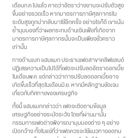
เดือนก.ค.ไปแล้ว คาดว่าอัตราว่างงานจะปรับตัวสูง
ขึ้นอย่างรวดเร็ว หากมาตรการภาษีศุลกากรใน
ระดับสูงถูกนำกลับมาใช้อีกครั้ง อย่างไรก็ดี เขาเน้น
ย้ำมุมมองที่ว่าผลกระทบด้านเงินเฟ้อที่เกิดจาก
มาตรการภาษีศุลกากรนั้นจะเป็นเพียงชั่วคราว
เท่านั้น
ทางด้านเบท แฮมแมก ประธานเฟดสาขาคลีฟแลนด์
ปฏิเสธความเป็นไปได้ที่เฟดจะปรับลดอัตราดอกเบี้ย
ในเดือนพ.ค. แต่กล่าวว่าการปรับลดดอกเบี้ยอาจ
เกิดขึ้นเร็วที่สุดในเดือนมิ.ย. หากมีหลักฐานชัดเจน
เกี่ยวกับทิศทางของเศรษฐกิจ
ทั้งนี้ แฮมแมกกล่าวว่า เฟดจะติดตามข้อมูล
เศรษฐกิจอย่างระมัดระวัง โดยที่ผ่านมานั้น
กรรมการเฟดต่างพิจารณามุมมองต่าง ๆ อย่าง
เปิดกว้าง ทั้งในแง่ที่ว่าเฟดควรจะใช้แนวทางอดทน