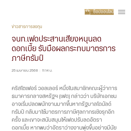
ช็อปออนไลน์
ข่าวสารการลงทุน
จนท.เฟดประสานเสียงหนุนลด
ดอกเบี้ย รับมือผลกระทบมาตรการ
ภาษีทรัมป์
25 เมษายน 2568
|
11:14 น.
คริสโตเฟอร์ วอลเลอร์ หนึ่งในสมาชิกคณะผู้ว่าการ
ธนาคารกลางสหรัฐฯ (เฟด) กล่าวว่า บริษัทเอกชน
อาจเริ่มปลดพนักงานมากขึ้นหากรัฐบาลโดนัลด์
ทรัมป์ กลับมาใช้มาตรการภาษีศุลกากรเชิงรุกอีก
ครั้ง และเขาจะสนับสนุนให้เฟดปรับลดอัตรา
ดอกเบี้ย หากพบว่าอัตราว่างงานพุ่งขึ้นอย่างมีนัย