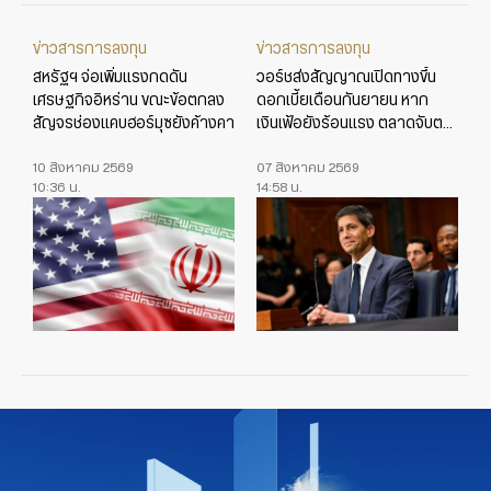
ข่าวสารการลงทุน
ข่าวสารการลงทุน
สหรัฐฯ จ่อเพิ่มแรงกดดัน
วอร์ชส่งสัญญาณเปิดทางขึ้น
เศรษฐกิจอิหร่าน ขณะข้อตกลง
ดอกเบี้ยเดือนกันยายน หาก
สัญจรช่องแคบฮอร์มุซยังค้างคา
เงินเฟ้อยังร้อนแรง ตลาดจับตา
ข้อมูลเศรษฐกิจสหรัฐใกล้ชิด
10 สิงหาคม 2569
07 สิงหาคม 2569
10:36 น.
14:58 น.