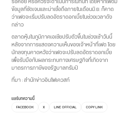
รอคอย หรือควรจะดำเนินการในทันที โดยหากเฟดมี
ข้อมูลที่ชัดเจนและน่าเชื่อถือภายในเดือนมิ.ย. ก็คาด
ว่าเฟดจะเริ่มปรับลดอัตราดอกเบี้ยในช่วงเวลาดัง
กล่าว
ตลาดหุ้นในภูมิภาคเอเชียปรับตัวขึ้นในช่วงเช้าวันนี้
หลังจากการแสดงความเห็นของเจ้าหน้าที่เฟด โดย
นักลงทุนคาดหวังว่าเฟดจะปรับลดอัตราดอกเบี้ย
เพื่อรับมือกับผลกระทบทางเศรษฐกิจที่เกิดจาก
มาตรการภาษีของรัฐบาลทรัมป์
ที่มา : สำนักข่าวอินโฟเควสท์
แชร์บทความนี้
FACEBOOK
X
LINE OFFICIAL
COPY LINK