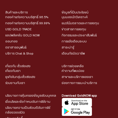
สินค้าและบริการ
ข้อมูลที่เป็นประโยชน์
ทองคำแท่งความบริสุทธิ์ 96.5%
มุมมองนักวิเคราะห์
ทองคำแท่งความบริสุทธิ์ 99.99%
แนวโน้มตลาดและการลงทุน
USD GOLD TRADE
ข่าวสารการลงทุน
แอปพลิเคชัน GOLD NOW
กิจกรรมและประชาสัมพันธ์
ออมทอง
การแจ้งเตือนระบบ
ตราสารอนุพันธ์
สาระน่ารู้
บริการ Chat & Shop
เตือนภัยมิจฉาชีพ
เกี่ยวกับ ฮั่วเซ่งเฮง
บริการช่วยเหลือ
เกี่ยวกับเรา
คำถามที่พบบ่อย
ธุรกิจในกลุ่มฮั่วเซ่งเฮง
สาขาและบริการของเรา
ร่วมงานกับเรา
ช่องทางการแนะนำบริการ
นโยบายการคุ้มครองข้อมูลส่วนบุคคล
Download GoldNOW app
เงื่อนไขและข้อกำหนดในการใช้งาน
นโยบายความเป็นส่วนตัวในการใช้
กล้องวงจรปิด