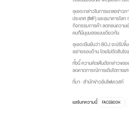
ถือเป็นเงื่อนไขสำคัญของการปรับ
อุเอดะกล่าวในการแถลงข่าวภาย
ประเทศ (IMF) และธนาคารโลก ณ
กิจกรรมการค้า ลดทอนความเชื่
คนก็มีมุมมองแบบเดียวกัน
อุเอดะยืนยันว่า BOJ จะปรับขึ้น
อย่างรอบด้าน โดยไม่ตัดสินใจจา
ทั้งนี้ ความคิดเห็นดังกล่าวข
ลดคาดการณ์การเติบโตทางเศ
ที่มา : สำนักข่าวอินโฟเควสท์
แชร์บทความนี้
FACEBOOK