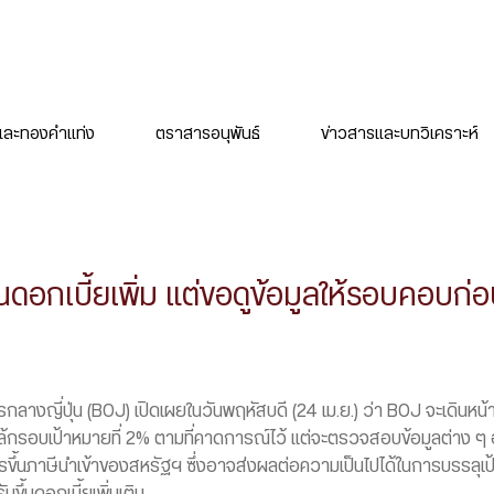
ละทองคำแท่ง
ตราสารอนุพันธ์
ข่าวสารและบทวิเคราะห์
้นดอกเบี้ยเพิ่ม แต่ขอดูข้อมูลให้รอบคอบก่
รกลางญี่ปุ่น (BOJ) เปิดเผยในวันพฤหัสบดี (24 เม.ย.) ว่า BOJ จะเดินหน้า
ใกล้กรอบเป้าหมายที่ 2% ตามที่คาดการณ์ไว้ แต่จะตรวจสอบข้อมูลต่าง 
ึ้นภาษีนำเข้าของสหรัฐฯ ซึ่งอาจส่งผลต่อความเป็นไปได้ในการบรรลุเป้าห