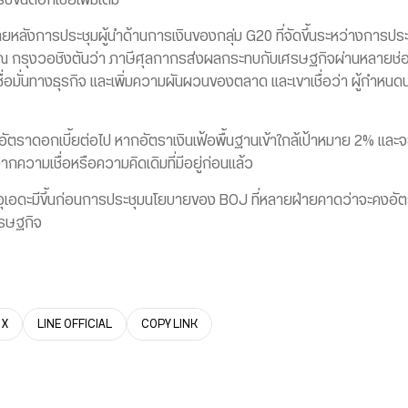
ขึ้นดอกเบี้ยเพิ่มเติม
หลังการประชุมผู้นำด้านการเงินของกลุ่ม G20 ที่จัดขึ้นระหว่างการปร
 กรุงวอชิงตันว่า ภาษีศุลกากรส่งผลกระทบกับเศรษฐกิจผ่านหลายช่องท
อมั่นทางธุรกิจ และเพิ่มความผันผวนของตลาด และเขาเชื่อว่า ผู้กำหน
อัตราดอกเบี้ยต่อไป หากอัตราเงินเฟ้อพื้นฐานเข้าใกล้เป้าหมาย 2% และจะป
กความเชื่อหรือความคิดเดิมที่มีอยู่ก่อนแล้ว
องอุเอดะมีขึ้นก่อนการประชุมนโยบายของ BOJ ที่หลายฝ่ายคาดว่าจะคงอัตร
รษฐกิจ
X
LINE OFFICIAL
COPY LINK