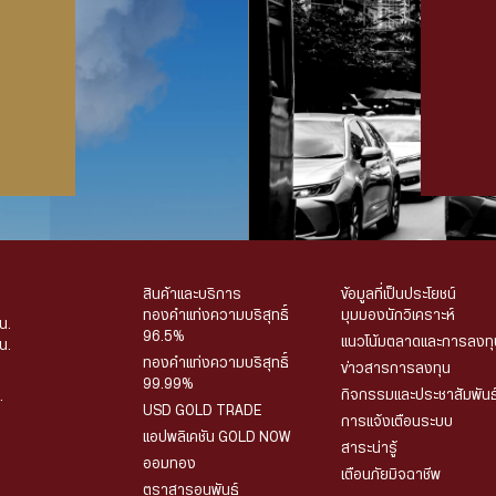
สินค้าและบริการ
ข้อมูลที่เป็นประโยชน์
ทองคำแท่งความบริสุทธิ์
มุมมองนักวิเคราะห์
น.
96.5%
แนวโน้มตลาดและการลงทุ
น.
ทองคำแท่งความบริสุทธิ์
ข่าวสารการลงทุน
99.99%
กิจกรรมและประชาสัมพันธ
.
USD GOLD TRADE
การแจ้งเตือนระบบ
แอปพลิเคชัน GOLD NOW
สาระน่ารู้
ออมทอง
เตือนภัยมิจฉาชีพ
ตราสารอนุพันธ์