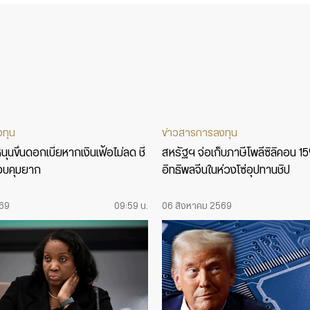
งทุน
ข่าวสารการลงทุน
ุนขึ้นดอกเบี้ยหากเงินเฟ้อไม่ลด ชี้
สหรัฐฯ จ่อเก็บภาษีโพลีซิลิคอน 1
บคุมยาก
อิทธิพลจีนในห่วงโซ่อุปทานชิป
569
09:59 น.
06 สิงหาคม 2569