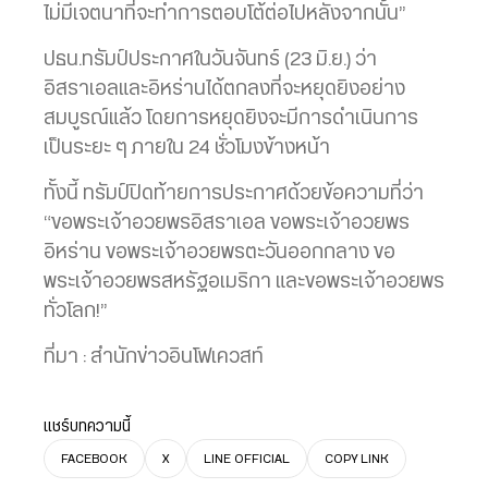
ไม่มีเจตนาที่จะทำการตอบโต้ต่อไปหลังจากนั้น”
ปธน.ทรัมป์ประกาศในวันจันทร์ (23 มิ.ย.) ว่า
อิสราเอลและอิหร่านได้ตกลงที่จะหยุดยิงอย่าง
สมบูรณ์แล้ว โดยการหยุดยิงจะมีการดำเนินการ
เป็นระยะ ๆ ภายใน 24 ชั่วโมงข้างหน้า
ทั้งนี้ ทรัมป์ปิดท้ายการประกาศด้วยข้อความที่ว่า
“ขอพระเจ้าอวยพรอิสราเอล ขอพระเจ้าอวยพร
อิหร่าน ขอพระเจ้าอวยพรตะวันออกกลาง ขอ
พระเจ้าอวยพรสหรัฐอเมริกา และขอพระเจ้าอวยพร
ทั่วโลก!”
ที่มา : สำนักข่าวอินโฟเควสท์
แชร์บทความนี้
FACEBOOK
X
LINE OFFICIAL
COPY LINK