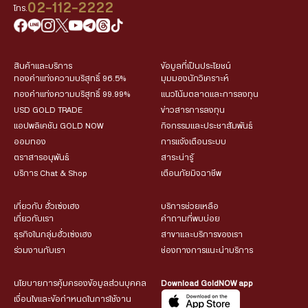
02-112-2222
โทร.
สินค้าและบริการ
ข้อมูลที่เป็นประโยชน์
ทองคำแท่งความบริสุทธิ์ 96.5%
มุมมองนักวิเคราะห์
ทองคำแท่งความบริสุทธิ์ 99.99%
แนวโน้มตลาดและการลงทุน
USD GOLD TRADE
ข่าวสารการลงทุน
แอปพลิเคชัน GOLD NOW
กิจกรรมและประชาสัมพันธ์
ออมทอง
การแจ้งเตือนระบบ
ตราสารอนุพันธ์
สาระน่ารู้
บริการ Chat & Shop
เตือนภัยมิจฉาชีพ
เกี่ยวกับ ฮั่วเซ่งเฮง
บริการช่วยเหลือ
เกี่ยวกับเรา
คำถามที่พบบ่อย
ธุรกิจในกลุ่มฮั่วเซ่งเฮง
สาขาและบริการของเรา
ร่วมงานกับเรา
ช่องทางการแนะนำบริการ
นโยบายการคุ้มครองข้อมูลส่วนบุคคล
Download GoldNOW app
เงื่อนไขและข้อกำหนดในการใช้งาน