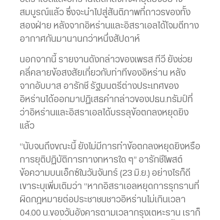
สมบูรณ์แล้ว ซึ่งจะนำไปสู่สันติภาพที่ถาวรของทั้ง
สองฝ่าย หลังจากอิหร่านและอิสราเอลได้โจมตีทาง
อากาศกันมานานกว่าหนึ่งสัปดาห์
นอกจากนี้ รายงานดังกล่าวของเพรส ทีวี ยังช่วย
คลี่คลายข้อสงสัยเกี่ยวกับท่าทีของอิหร่าน หลัง
จากอับบาส อารักชี รัฐมนตรีต่างประเทศของ
อิหร่านได้ออกมาปฏิเสธคำกล่าวของปธน.ทรัมป์ที่
ว่าอิหร่านและอิสราเอลได้บรรลุข้อตกลงหยุดยิง
แล้ว
“นับจนถึงขณะนี้ ยังไม่มีการทำข้อตกลงหยุดยิงหรือ
การยุติปฏิบัติการทางทหารใด ๆ” อารักชีโพสต์
ข้อความบนเอ็กซ์ในวันจันทร์ (23 มิ.ย.) อย่างไรก็ดี
เขาระบุเพิ่มเติมว่า “หากอิสราเอลหยุดการรุกรานที่
ผิดกฎหมายต่อประชาชนชาวอิหร่านไม่เกินเวลา
04.00 น.ของวันอังคารตามเวลากรุงเตหะราน เราก็