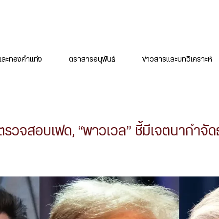
ละทองคำแท่ง
ตราสารอนุพันธ์
ข่าวสารและบทวิเคราะห์
ล็งตรวจสอบเฟด, “พาวเวล” ชี้มีเจตนากำจ