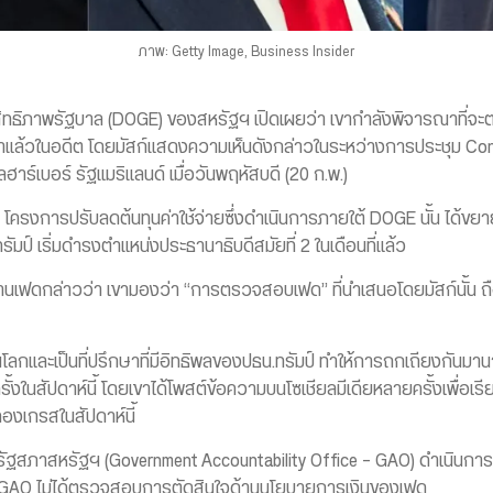
ภาพ: Getty Image, Business Insider
ะสิทธิภาพรัฐบาล (DOGE) ของสหรัฐฯ เปิดเผยว่า เขากำลังพิจารณาท
มาแล้วในอดีต โดยมัสก์แสดงความเห็นดังกล่าวในระหว่างการประชุม Cons
ฮาร์เบอร์ รัฐแมริแลนด์ เมื่อวันพฤหัสบดี (20 ก.พ.)
โครงการปรับลดต้นทุนค่าใช้จ่ายซึ่งดำเนินการภายใต้ DOGE นั้น ได้ข
รัมป์ เริ่มดำรงตำแหน่งประธานาธิบดีสมัยที่ 2 ในเดือนที่แล้ว
ฟดกล่าวว่า เขามองว่า “การตรวจสอบเฟด” ที่นำเสนอโดยมัสก์นั้น ถือเป
ุดในโลกและเป็นที่ปรึกษาที่มีอิทธิพลของปธน.ทรัมป์ ทำให้การถกเถียงกันม
ครั้งในสัปดาห์นี้ โดยเขาได้โพสต์ข้อความบนโซเชียลมีเดียหลายครั้งเพื่
งเกรสในสัปดาห์นี้
ฐสภาสหรัฐฯ (Government Accountability Office – GAO) ดำเนิน
 GAO ไม่ได้ตรวจสอบการตัดสินใจด้านนโยบายการเงินของเฟด