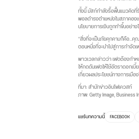
ทั้งนี้ มัสก์กำลังรื้อฟื้นแนวคิ
พอลดำรงตำแหน่งในสภาคองเกรสน
นโยบายการเงินถูกทำขึ้นอย่าง
“สิ่งที่จะเป็นภัยคุกคามก็คือ…
ตอนหนึ่งที่จะนำไปสู่การกำจั
พาวเวลกล่าวว่า เฟดต้องกำห
ให้กดดันเฟดให้ใช้อัตราดอกเบี
เกี่ยวผลประโยชน์ทางการเมืองใ
ที่มา: สำนักข่าวอินโฟเควสท์
ภาพ: Getty Image, Business I
แชร์บทความนี้
FACEBOOK