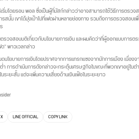
ดที่ริเริ่มโดยรอน พอล ซึ่งเป็นผู้ที่มัสก์กล่าวว่าอาจสามารถใช้วิธีการตรวจ
ั้น เขาได้มุ่งเป้าไปที่เฟดผ่านหลายช่องทาง รวมถึงการตรวจสอบเพื่อท
ไร
คุณตรวจสอบมติเกี่ยวกับนโยบายการเงิน และผมคิดว่าที่ผู้ออกแบบการตรวจสอ
ดเฟด” พาวเวลกล่าว
นดนโยบายการเงินโดยปราศจากการแทรกแซงจากนักการเมือง เนื่องจาก
้ยต่ำ การดำเนินการดังกล่าวจะกระตุ้นเศรษฐกิจในขณะที่พวกเขาอยู่ในตำแ
นระยะสั้น แต่จะเพิ่มความเสี่ยงด้านเงินเฟ้อในระยะยาว
nsider
X
LINE OFFICIAL
COPY LINK