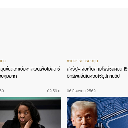
งทุน
ข่าวสารการลงทุน
ุนขึ้นดอกเบี้ยหากเงินเฟ้อไม่ลด ชี้
สหรัฐฯ จ่อเก็บภาษีโพลีซิลิคอน 1
บคุมยาก
อิทธิพลจีนในห่วงโซ่อุปทานชิป
569
09:59 น.
06 สิงหาคม 2569