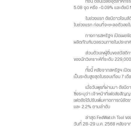
ทั้งนี้ ดัชนีเฉลี่ยอุตสาหกรรมด
5.08 จุด หรือ -0.09% และดัชนี 
ในช่วงแรก ดัชนีดาวโจนส์ดีดตัว
ในช่วงแรก ก่อนที่จะชะลอตัวลง
ทางการสหรัฐฯ เปิดเผยข้อมูลท
ผลิตภัณฑ์มวลรวมภายในประเทศ (
ส่วนตัวเลขผู้ยื่นขอสวัสดิการ
ของนักวิเคราะห์ที่ระดับ 229,00
ทั้งนี้ หลังจากสหรัฐฯ เปิดเผย
เป็นระดับสูงสุดในรอบเกือบ 7 
เมื่อวันพุธที่ผ่านมา ดัชนีดา
ซึ่งระบุว่า เจ้าหน้าที่เฟดส่งส
เฟดยังได้ปรับเพิ่มคาดการณ์อัตร
และ 2.2% ตามลำดับ
ล่าสุด FedWatch Tool ของ CME
วันที่ 28-29 ม.ค. 2568 หลังจากที