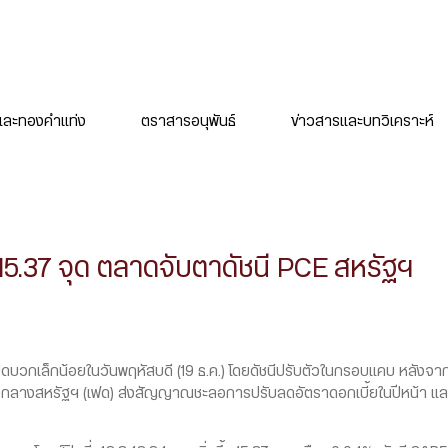
ละทองคำแท่ง
ตราสารอนุพันธ์
ข่าวสารและบทวิเคราะห์
5.37 จุด ตลาดจับตาดัชนี PCE สหรัฐฯ
ิดบวกเล็กน้อยในวันพฤหัสบดี (19 ธ.ค.) โดยดัชนีปรับตัวในกรอบแคบ หลังจากท
ารกลางสหรัฐฯ (เฟด) ส่งสัญญาณชะลอการปรับลดอัตราดอกเบี้ยในปีหน้า และ