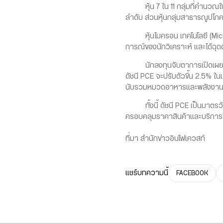
หุ้น 7 ใน 11 กลุ่มที่คำนวณในด
ลำดับ ส่วนหุ้นกลุ่มสาธารณูปโภ
หุ้นไมครอน เทคโนโลยี (Micron
การณ์ของนักวิเคราะห์ และได้ฉุดด
นักลงทุนจับตาการเปิดเผยดัชนี
ดัชนี PCE จะปรับตัวขึ้น 2.5% ในเ
นับรวมหมวดอาหารและพลังงาน จะเพิ
ทั้งนี้ ดัชนี PCE เป็นมาตรวั
ครอบคลุมราคาสินค้าและบริการใ
ที่มา สำนักข่าวอินโฟเควสท์
แชร์บทความนี้
FACEBOOK