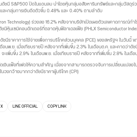
ัชนี S&P500 ปิดในแดนลบ นำโดยหุ้นกลุ่มอสังหาริมทรัพย์และกลุ่มวัสดุร
คและกลุ่มการเงินดีดตัวขึ้น 0.48% และ 0.40% ตามลำดับ
 Technology) ร่วงลง 16.2% หลังจากบริษัทเปิดเผยตัวเลขคาดการณ์กำไร
ัชนีหุ้นเซมิคอนดักเตอร์ที่ตลาดหุ้นฟิลาเดลเฟีย (PHLX Semiconductor Index
ราคาการใช้จ่ายเพื่อการบริโภคส่วนบุคคล (PCE) ของสหรัฐฯ ในวันนี้ ขณะ
ดือนพ.ย. เมื่อเทียบรายปี หลังจากที่เพิ่มขึ้น 2.3% ในเดือนต.ค. และคาดว่าดัชน
่มขึ้น 2.9% ในเดือนพ.ย. เมื่อเทียบรายปี หลังจากที่เพิ่มขึ้น 2.8% ในเดือ
ดเงินเฟ้อที่เฟดให้ความสำคัญ เนื่องจากสามารถตรวจจับการเปลี่ยนแปลงใน
นวงกว้างมากกว่าดัชนีราคาผู้บริโภค (CPI)
X
LINE OFFICIAL
COPY LINK