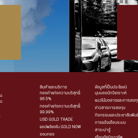
สินค้าและบริการ
ข้อมูลที่เป็นประโยชน์
ทองคำแท่งความบริสุทธิ์
มุมมองนักวิเคราะห์
น.
96.5%
แนวโน้มตลาดและการลงทุ
น.
ทองคำแท่งความบริสุทธิ์
ข่าวสารการลงทุน
99.99%
กิจกรรมและประชาสัมพันธ
.
USD GOLD TRADE
การแจ้งเตือนระบบ
แอปพลิเคชัน GOLD NOW
สาระน่ารู้
ออมทอง
เตือนภัยมิจฉาชีพ