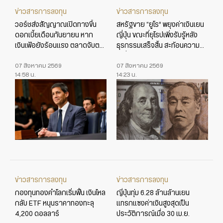
ข่าวสารการลงทุน
ข่าวสารการลงทุน
วอร์ชส่งสัญญาณเปิดทางขึ้น
สหรัฐขาย “ยูโร” พยุงค่าเงินเยน
ดอกเบี้ยเดือนกันยายน หาก
ญี่ปุ่น ขณะที่ยุโรปเพิ่งรับรู้หลัง
เงินเฟ้อยังร้อนแรง ตลาดจับตา
ธุรกรรมเสร็จสิ้น สะท้อนความ
ข้อมูลเศรษฐกิจสหรัฐใกล้ชิด
เปลี่ยนแปลงในเกมค่าเงินโลก
07 สิงหาคม 2569
07 สิงหาคม 2569
14:58 น.
14:23 น.
ข่าวสารการลงทุน
ข่าวสารการลงทุน
กองทุนทองคำโลกเริ่มฟื้น เงินไหล
ญี่ปุ่นทุ่ม 6.28 ล้านล้านเยน
กลับ ETF หนุนราคาทองทะลุ
แทรกแซงค่าเงินสูงสุดเป็น
4,200 ดอลลาร์
ประวัติการณ์เมื่อ 30 เม.ย.