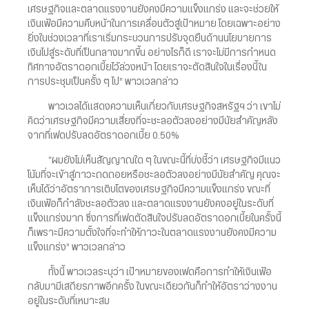
เศรษฐกิจและตลาดแรงงานยังคงมีความแข็งแกร่ง และจะช่วยให้
เงินเฟ้อมีความคืบหน้าในการเคลื่อนตัวสู่เป้าหมาย โดยเฉพาะอย่าง
ยิ่งในช่วงเวลาที่เราเริ่มกระบวนการปรับจุดยืนด้านนโยบายการ
เงินไปสู่ระดับที่เป็นกลางมากขึ้น อย่างไรก็ดี เราจะไม่มีการกำหนด
ทิศทางอัตราดอกเบี้ยไว้ล่วงหน้า โดยเราจะตัดสินใจในเรื่องนี้ใน
การประชุมเป็นครั้ง ๆ ไป” พาวเวลกล่าว
พาวเวลได้แสดงความเห็นเกี่ยวกับเศรษฐกิจสหรัฐฯ ว่า เขาไม่
คิดว่าเศรษฐกิจมีความเสี่ยงที่จะชะลอตัวลงอย่างมีนัยสำคัญหลัง
จากที่เฟดปรับลดอัตราดอกเบี้ย 0.50%
“ผมยังไม่เห็นสัญญาณใด ๆ ในขณะนี้ที่บ่งชี้ว่า เศรษฐกิจมีแนว
โน้มที่จะเข้าสู่ภาวะถดถอยหรือชะลอตัวลงอย่างมีนัยสำคัญ คุณจะ
เห็นได้ว่าอัตราการเติบโตของเศรษฐกิจมีความแข็งแกร่ง ขณะที่
เงินเฟ้อก็กำลังชะลอตัวลง และตลาดแรงงานยังคงอยู่ในระดับที่
แข็งแกร่งมาก ซึ่งการที่เฟดตัดสินใจปรับลดอัตราดอกเบี้ยในครั้งนี้
ก็เพราะมีความตั้งใจที่จะทำให้ภาวะในตลาดแรงงานยังคงมีความ
แข็งแกร่ง” พาวเวลกล่าว
ทั้งนี้ พาวเวลระบุว่า เป้าหมายของเฟดคือการทำให้เงินเฟ้อ
กลับมามีเสถียรภาพอีกครั้ง ในขณะเดียวกันก็ทำให้อัตราว่างงาน
อยู่ในระดับที่เหมาะสม