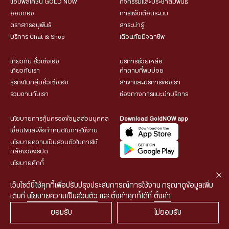
แอปพลิเคชัน GOLD NOW
กิจกรรมและประชาสัมพันธ์
ออมทอง
การแจ้งเตือนระบบ
ตราสารอนุพันธ์
สาระน่ารู้
บริการ Chat & Shop
เตือนภัยมิจฉาชีพ
เกี่ยวกับ ฮั่วเซ่งเฮง
บริการช่วยเหลือ
เกี่ยวกับเรา
คำถามที่พบบ่อย
ธุรกิจในกลุ่มฮั่วเซ่งเฮง
สาขาและบริการของเรา
ร่วมงานกับเรา
ช่องทางการแนะนำบริการ
นโยบายการคุ้มครองข้อมูลส่วนบุคคล
Download GoldNOW app
เงื่อนไขและข้อกำหนดในการใช้งาน
นโยบายความเป็นส่วนตัวในการใช้
กล้องวงจรปิด
นโยบายคุ้กกี้
เว็บไซต์นี้ใช้คุกกี้เพื่อปรับปรุงประสบการณ์การใช้งาน กรุณาดูข้อมูลเพิ่ม
เติมที่
นโยบายความเป็นส่วนตัว
และตั้งค่าคุกกี้ได้ที่
ตั้งค่า
ยอมรับ
ไม่ยอมรับ
© 2026 HUA SENG HENG CO.,LTD. All rights reserved.
| Web
::*