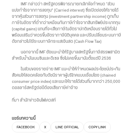
IMF กล่าวว่า สหรัฐควรพิจารณายกเลิกข้อกำหนด “ส่วน
แบ่งกำไรจากการลงทุน” (Carried interest) ซึ่งเปิดช่องให้รายได้
จากหุ้นส่วนการลงทุน (investment partnership income) ถูกเก็บ
ภาษีในอัตราที่ต่ำกว่าเหมือนกับภาษีกำไรจากสินทรัพย์ประเภททุน
(capital gains) แทนที่จะเสียภาษีในอัตราปกติเหมือนรายได้ทั่วไป
พร้อมเสริมว่าควรขึ้นอัตราภาษีนิติบุคคล และปรับเปลี่ยนระบบภาษี
ดังกล่าวไปใช้ระบบภาษีกระแสเงินสด (Cash Flow Tax)
นอกจากนี้ IMF ยังแนะนำให้รัฐบาลสหรัฐขึ้นภาษีสรรพสามิต
สำหรับน้ำมันเบนซินและดีเซล ซึ่งไม่เคยขึ้นมานับตั้งแต่ปี 2536
ในส่วนของรายจ่าย IMF แนะนำให้กำหนดผลประโยชน์ประกัน
สังคมให้สอดคล้องกับดัชนีราคาผู้บริโภคแบบเชื่อมโยง (chained
consumer price index) และแนะให้รายได้ส่วนที่มากกว่า 250,000
ดอลลาร์สหรัฐต่อปีต้องเสียภาษีค่าจ้าง
ที่มา สำนักข่าวอินโฟเควสท์
แชร์บทความนี้
FACEBOOK
X
LINE OFFICIAL
COPY LINK