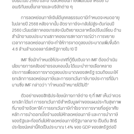
งปธน.ในปี 2560 และอาจลดหย่อนภาษีเพิ่มเติมสำหรับชาว
อเมริกันชนชั้นกลางและบริษัทต่าง ๆ
การลดหย่อนภาษีเงินได้บุคคลธรรมดามีกำหนดจะหมดอายุ
ในปลายปี 2568 หลังจากนั้น อัตราภาษีจะกลับไปสู่ระดับก่อนปี
2560 เว้นแต่สภาคองเกรสจะมีมติขยายเวลาหรือปรับเปลี่ยน ด้าน
สำนักงานงบประมาณสภาคองเกรสคาดการณ์ว่า การขยาย
เวลาการลดหย่อนภาษีจะทำให้การขาดดุลงบประมาณเพิ่มขึ้นอีก
4.6 ล้านล้านดอลลาร์สหรัฐภายใน 10 ปี
IMF ซึ่งมักกำหนดให้ประเทศที่กู้ยืมเงินจาก IMF ต้องดำเนิน
นโยบายการคลังอย่างรอบคอบนั้น ได้แนะนำทางเลือกหลาย
ประการเพื่อลดการขาดดุลงบประมาณของสหรัฐ รวมถึงแนะให้
ยกเลิกการลดหย่อนภาษีและการยกเว้นภาษีบางประการที่มีมา
นานซึ่ง IMF กล่าวว่า “กำหนดเป้าหมายได้ไม่ดี”
ตัวอย่างของสิทธิประโยชน์ทางภาษีต่าง ๆ ที่ IMF เห็นว่าควร
ยกเลิก ได้แก่ การยกเว้นภาษีสำหรับมูลค่าของแผนประกันสุขภาพ
ที่นายจ้างจัดหาให้ การยกเว้นภาษีกำไรจากการขายที่อยู่อาศัย
หลัก การนำดอกเบี้ยจำนองไปหักลดหย่อนภาษี และการนำภาษี
ของรัฐและท้องถิ่นไปหักลดหย่อนภาษีรัฐบาลกลาง เป็นต้น สิทธิ
ประโยชน์เหล่านี้คิดเป็นประมาณ 1.4% ของ GDP ของสหรัฐต่อปี