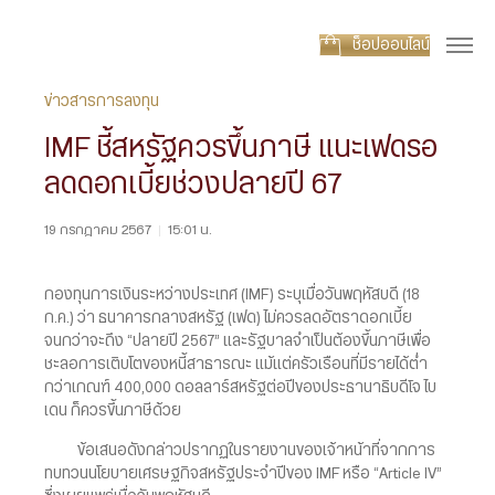
ช็อปออนไลน์
ข่าวสารการลงทุน
IMF ชี้สหรัฐควรขึ้นภาษี แนะเฟดรอ
ลดดอกเบี้ยช่วงปลายปี 67
19 กรกฎาคม 2567
|
15:01 น.
กองทุนการเงินระหว่างประเทศ (IMF) ระบุเมื่อวันพฤหัสบดี (18
ก.ค.) ว่า ธนาคารกลางสหรัฐ (เฟด) ไม่ควรลดอัตราดอกเบี้ย
จนกว่าจะถึง “ปลายปี 2567” และรัฐบาลจำเป็นต้องขึ้นภาษีเพื่อ
ชะลอการเติบโตของหนี้สาธารณะ แม้แต่ครัวเรือนที่มีรายได้ต่ำ
กว่าเกณฑ์ 400,000 ดอลลาร์สหรัฐต่อปีของประธานาธิบดีโจ ไบ
เดน ก็ควรขึ้นภาษีด้วย
ข้อเสนอดังกล่าวปรากฏในรายงานของเจ้าหน้าที่จากการ
ทบทวนนโยบายเศรษฐกิจสหรัฐประจำปีของ IMF หรือ “Article IV”