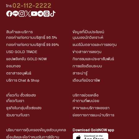
02-112-2222
โทร.
สินค้าและบริการ
ข้อมูลที่เป็นประโยชน์
ทองคำแท่งความบริสุทธิ์ 96.5%
มุมมองนักวิเคราะห์
ทองคำแท่งความบริสุทธิ์ 99.99%
แนวโน้มตลาดและการลงทุน
USD GOLD TRADE
ข่าวสารการลงทุน
แอปพลิเคชัน GOLD NOW
กิจกรรมและประชาสัมพันธ์
ออมทอง
การแจ้งเตือนระบบ
ตราสารอนุพันธ์
สาระน่ารู้
บริการ Chat & Shop
เตือนภัยมิจฉาชีพ
เกี่ยวกับ ฮั่วเซ่งเฮง
บริการช่วยเหลือ
เกี่ยวกับเรา
คำถามที่พบบ่อย
ธุรกิจในกลุ่มฮั่วเซ่งเฮง
สาขาและบริการของเรา
ร่วมงานกับเรา
ช่องทางการแนะนำบริการ
นโยบายการคุ้มครองข้อมูลส่วนบุคคล
Download GoldNOW app
เงื่อนไขและข้อกำหนดในการใช้งาน