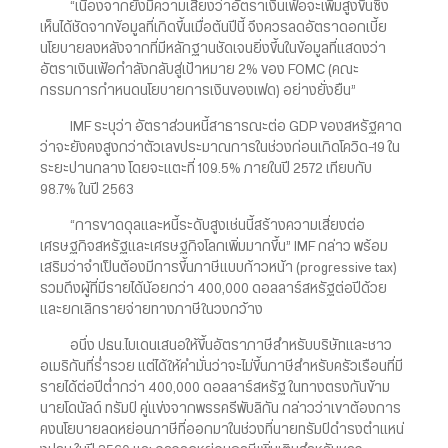
“เนื่องจากยังมีความเสี่ยงว่าอัตราเงินเฟ้อจะเพิ่มสูงขึ้นซึ่ง
เห็นได้ชัดจากข้อมูลที่เกิดขึ้นเมื่อต้นปีนี้ จึงควรลดอัตราดอกเบี้ย
นโยบายลงหลังจากที่มีหลักฐานชัดเจนยิ่งขึ้นในข้อมูลที่แสดงว่า
อัตราเงินเฟ้อกำลังกลับสู่เป้าหมาย 2% ของ FOMC (คณะ
กรรมการกำหนดนโยบายการเงินของเฟด) อย่างยั่งยืน”
IMF ระบุว่า อัตราส่วนหนี้สาธารณะต่อ GDP ของสหรัฐคาด
ว่าจะยังคงสูงกว่าตัวเลขประมาณการในช่วงก่อนเกิดโควิด-19 ใน
ระยะปานกลาง โดยจะแตะที่ 109.5% ภายในปี 2572 เทียบกับ
98.7% ในปี 2563
“การขาดดุลและหนี้ระดับสูงเช่นนี้สร้างความเสี่ยงต่อ
เศรษฐกิจสหรัฐและเศรษฐกิจโลกเพิ่มมากขึ้น” IMF กล่าว พร้อม
เสริมว่าจำเป็นต้องมีการขึ้นภาษีแบบก้าวหน้า (progressive tax)
รวมถึงผู้ที่มีรายได้น้อยกว่า 400,000 ดอลลาร์สหรัฐต่อปีด้วย
และยกเลิกรายจ่ายทางภาษีในวงกว้าง
อนึ่ง ปธน.ไบเดนเสนอให้ขึ้นอัตราภาษีสำหรับบริษัทและชาว
อเมริกันที่ร่ำรวย แต่ได้ให้คำมั่นว่าจะไม่ขึ้นภาษีสำหรับครัวเรือนที่มี
รายได้ต่อปีต่ำกว่า 400,000 ดอลลาร์สหรัฐ ในทางตรงกันข้าม
นายโดนัลด์ ทรัมป์ คู่แข่งจากพรรครีพับลิกัน กล่าวว่าเขาต้องการ
คงนโยบายลดหย่อนภาษีที่ออกมาในช่วงที่นายทรัมป์ดำรงตำแหน่