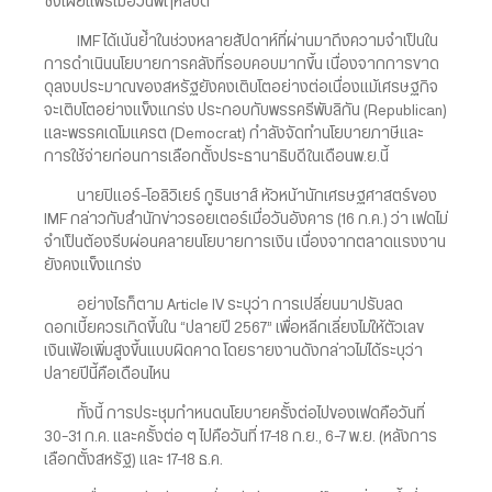
ซึ่งเผยแพร่เมื่อวันพฤหัสบดี
IMF ได้เน้นย้ำในช่วงหลายสัปดาห์ที่ผ่านมาถึงความจำเป็นใน
การดำเนินนโยบายการคลังที่รอบคอบมากขึ้น เนื่องจากการขาด
ดุลงบประมาณของสหรัฐยังคงเติบโตอย่างต่อเนื่องแม้เศรษฐกิจ
จะเติบโตอย่างแข็งแกร่ง ประกอบกับพรรครีพับลิกัน (Republican)
และพรรคเดโมแครต (Democrat) กำลังจัดทำนโยบายภาษีและ
การใช้จ่ายก่อนการเลือกตั้งประธานาธิบดีในเดือนพ.ย.นี้
นายปิแอร์-โอลิวิเยร์ กูรินชาส์ หัวหน้านักเศรษฐศาสตร์ของ
IMF กล่าวกับสำนักข่าวรอยเตอร์เมื่อวันอังคาร (16 ก.ค.) ว่า เฟดไม่
จำเป็นต้องรีบผ่อนคลายนโยบายการเงิน เนื่องจากตลาดแรงงาน
ยังคงแข็งแกร่ง
อย่างไรก็ตาม Article IV ระบุว่า การเปลี่ยนมาปรับลด
ดอกเบี้ยควรเกิดขึ้นใน “ปลายปี 2567” เพื่อหลีกเลี่ยงไม่ให้ตัวเลข
เงินเฟ้อเพิ่มสูงขึ้นแบบผิดคาด โดยรายงานดังกล่าวไม่ได้ระบุว่า
ปลายปีนี้คือเดือนไหน
ทั้งนี้ การประชุมกำหนดนโยบายครั้งต่อไปของเฟดคือวันที่
30-31 ก.ค. และครั้งต่อ ๆ ไปคือวันที่ 17-18 ก.ย., 6-7 พ.ย. (หลังการ
เลือกตั้งสหรัฐ) และ 17-18 ธ.ค.