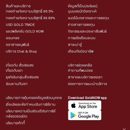
สินค้าและบริการ
ข้อมูลที่เป็นประโยชน์
ทองคำแท่งความบริสุทธิ์ 96.5%
มุมมองนักวิเคราะห์
ทองคำแท่งความบริสุทธิ์ 99.99%
แนวโน้มตลาดและการลงทุน
USD GOLD TRADE
ข่าวสารการลงทุน
แอปพลิเคชัน GOLD NOW
กิจกรรมและประชาสัมพันธ์
ออมทอง
การแจ้งเตือนระบบ
ตราสารอนุพันธ์
สาระน่ารู้
บริการ Chat & Shop
เตือนภัยมิจฉาชีพ
เกี่ยวกับ ฮั่วเซ่งเฮง
บริการช่วยเหลือ
เกี่ยวกับเรา
คำถามที่พบบ่อย
ธุรกิจในกลุ่มฮั่วเซ่งเฮง
สาขาและบริการของเรา
ร่วมงานกับเรา
ช่องทางการแนะนำบริการ
นโยบายการคุ้มครองข้อมูลส่วนบุคคล
Download GoldNOW app
เงื่อนไขและข้อกำหนดในการใช้งาน
นโยบายความเป็นส่วนตัวในการใช้
กล้องวงจรปิด
นโยบายคุ้กกี้