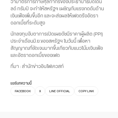
ว่ามาตรการภาษีศุลกากรของประธานาธิบดีโดนั
ลด์ ทรัมป์ จะทำให้สหรัฐฯ เผชิญกับแรงกดดันด้าน
เงินเฟ้อเพิ่มขึ้นอีก และจะส่งผลให้เฟดตรึงอัตรา
ดอกเบี้ยที่ระดับสูง
นักลงทุนจับตาการเปิดเผยดัชนีราคาผู้ผลิต (PPI)
ประจำเดือนมิ.ย.ของสหรัฐฯ ในวันนี้ เพื่อหา
สัญญาณที่ชัดเจนมากขึ้นเกียวกับแนวโน้มเงินเฟ้อ
และอัตราดอกเบี้ยของเฟด
ที่มา : สำนักข่าวอินโฟเควสท์
แชร์บทความนี้
FACEBOOK
X
LINE OFFICIAL
COPY LINK