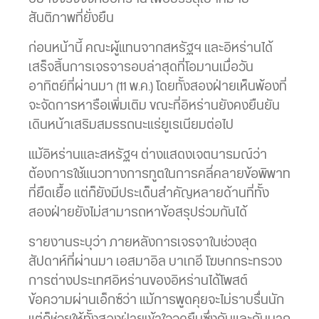
สันติภาพที่ยั่งยืน
ก่อนหน้านี้ คณะผู้แทนจากสหรัฐฯ และอิหร่านได้
เสร็จสิ้นการเจรจารอบล่าสุดที่โอมานเมื่อวัน
อาทิตย์ที่ผ่านมา (11 พ.ค.) โดยทั้งสองฝ่ายเห็นพ้องที่
จะจัดการหารือเพิ่มเติม ขณะที่อิหร่านยังคงยืนยัน
เดินหน้าเสริมสมรรถนะแร่ยูเรเนียมต่อไป
แม้อิหร่านและสหรัฐฯ ต่างแสดงเจตนารมณ์ว่า
ต้องการใช้แนวทางการทูตในการคลี่คลายข้อพิพาท
ที่ยืดเยื้อ แต่ก็ยังมีประเด็นสำคัญหลายด้านที่ทั้ง
สองฝ่ายยังไม่สามารถหาข้อสรุปร่วมกันได้
รายงานระบุว่า ภายหลังการเจรจาในช่วงสุด
สัปดาห์ที่ผ่านมา เอสมาอิล บาเกอี โฆษกกระทรวง
การต่างประเทศอิหร่านของอิหร่านได้โพสต์
ข้อความผ่านเอ็กซ์ว่า แม้การพูดคุยจะไม่ราบรื่นนัก