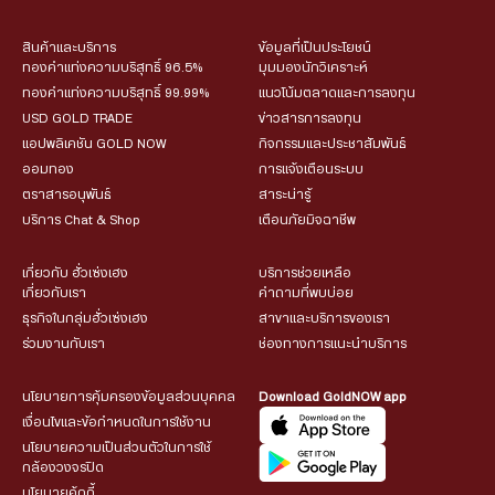
สินค้าและบริการ
ข้อมูลที่เป็นประโยชน์
ทองคำแท่งความบริสุทธิ์ 96.5%
มุมมองนักวิเคราะห์
ทองคำแท่งความบริสุทธิ์ 99.99%
แนวโน้มตลาดและการลงทุน
USD GOLD TRADE
ข่าวสารการลงทุน
แอปพลิเคชัน GOLD NOW
กิจกรรมและประชาสัมพันธ์
ออมทอง
การแจ้งเตือนระบบ
ตราสารอนุพันธ์
สาระน่ารู้
บริการ Chat & Shop
เตือนภัยมิจฉาชีพ
เกี่ยวกับ ฮั่วเซ่งเฮง
บริการช่วยเหลือ
เกี่ยวกับเรา
คำถามที่พบบ่อย
ธุรกิจในกลุ่มฮั่วเซ่งเฮง
สาขาและบริการของเรา
ร่วมงานกับเรา
ช่องทางการแนะนำบริการ
นโยบายการคุ้มครองข้อมูลส่วนบุคคล
Download GoldNOW app
เงื่อนไขและข้อกำหนดในการใช้งาน
นโยบายความเป็นส่วนตัวในการใช้
กล้องวงจรปิด
นโยบายคุ้กกี้