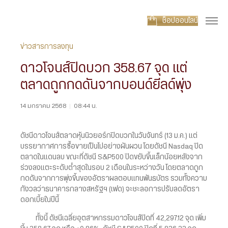
ช็อปออนไลน์
ข่าวสารการลงทุน
ดาวโจนส์ปิดบวก 358.67 จุด แต่
ตลาดถูกกดดันจากบอนด์ยีลด์พุ่ง
14 มกราคม 2568
|
08:44 น.
ดัชนีดาวโจนส์ตลาดหุ้นนิวยอร์กปิดบวกในวันจันทร์ (13 ม.ค.) แต่
บรรยากาศการซื้อขายเป็นไปอย่างผันผวน โดยดัชนี Nasdaq ปิด
ตลาดในแดนลบ ขณะที่ดัชนี S&P500 ปิดขยับขึ้นเล็กน้อยหลังจาก
ร่วงลงแตะระดับต่ำสุดในรอบ 2 เดือนในระหว่างวัน โดยตลาดถูก
กดดันจากการพุ่งขึ้นของอัตราผลตอบแทนพันธบัตร รวมทั้งความ
กังวลว่าธนาคารกลางสหรัฐฯ (เฟด) จะชะลอการปรับลดอัตรา
ดอกเบี้ยในปีนี้
ทั้งนี้ ดัชนีเฉลี่ยอุตสาหกรรมดาวโจนส์ปิดที่ 42,297.12 จุด เพิ่ม