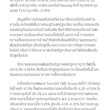
ขึ้น 358.67 จุด หรือ +0.86%, ดัชนี S&P500 ปิดที่ 5,836.22 จุด
เพิ่มขึ้น 9.18 จุด หรือ +0.16% และดัชนี Nasdaq ปิดที่ 19,088.10 จุด
ลดลง 73.53 จุด หรือ -0.38%
ข้อมูลที่มีการเปิดเผยในช่วงที่ผ่านมาซึ่งรวมถึงตัวเลขจ้าง
งานนั้น สะท้อนให้เห็นว่าเศรษฐกิจสหรัฐฯ มีความแข็งแกร่งและยัง
คงเผชิญกับแรงกดดันด้านเงินเฟ้อ ซึ่งทำให้นักลงทุนกังวลว่าเฟด
จะชะลอการปรับลดอัตราดอกเบี้ยในปีนี้ นอกจากนี้ การแสดง
ความเห็นของบรรดาเจ้าหน้าที่เฟดยังส่งผลให้อัตราผลตอบแทน
พันธบัตรสหรัฐฯ ปรับตัวสูงขึ้น และมาตรการภาษีศุลกากรของ
โดนัลด์ ทรัมป์ ว่าที่ประธานาธิบดีสหรัฐฯ ยังอาจทำให้เงินเฟ้อปรับ
ตัวสูงขึ้นด้วย
อัตราผลตอบแทนพันธบัตรรัฐบาลสหรัฐฯ อายุ 10 ปีพุ่งขึ้น
แตะระดับ 4.805% ซึ่งเป็นระดับสูงสุดในรอบ 14 เดือนเมื่อคืนนี้ และ
ส่งผลกระทบต่อบรรยากาศการซื้อขายในตลาด
เครื่องมือ FedWatch Tool ของ CME Group บ่งชี้ว่า นักลงทุน
ให้น้ำหนัก 97.3% ที่เฟดจะคงอัตราดอกเบี้ยที่ระดับ 4.25-4.50% ใน
การประชุมวันที่ 28-29 ม.ค. นอกจากนี้ นักลงทุนคาดว่าเฟดจะคง
อัตราดอกเบี้ยในการประชุมเดือนมี.ค.,พ.ค.,มิ.ย.และก.ค. ก่อนที่จะ
ปรับลดอัตราดอกเบี้ย 0.25% สู่ระดับ 4.00-4.25% ในการประชุม
เดือนก.ย. และคงอัตราดอกเบี้ยที่ระดับดังกล่าวในการประชุมที่