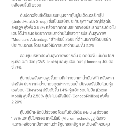
เหลือจนสิ้นปี 2568
ดัชนีดาวโจนส์ได้รับแรงหนุนจากหุ้นยูไนเต็ดเฮลธ์ กรุ๊ป
(UnitedHealth Group) ซึ่งเป็นบริษัทประกันสุขภาพที่ใหญ่ที่สุดใน
สหรัฐฯ พุ่งขึ้น 3.93% หลังจากคณะบริหารของประธานาธิบดีโจ ไบ
เดน ได้นำเสนออัตราการเบิกจ่ายในโครงการประกันสุขภาพ
“Medicare Advantage” สำหรับปี 2569 ที่ดำเนินการโดยบริษัท
ประกันเอกชน โดยเสนอให้มีการเบิกจ่ายเพิ่มขึ้น 2.2%
ส่วนหุ้นบริษัทประกันสุขภารพรายอื่น ๆ ดีดตัวขึ้นเช่นกัน โดย
หุ้นซีวีเอส เฮลธ์ (CVS Health) และหุ้นฮิวมานา (Humana) ปรับตัว
ขึ้น 7%
หุ้นกลุ่มพลังงานพุ่งขึ้นตามทิศทางราคาน้ำมัน WTI หลังจาก
สหรัฐฯ ประกาศคว่ำบาตรอุตสาหกรรมน้ำมันของรัสเซีย โดยหุ้น
เชฟรอน (Chevron) ปรับตัวขึ้น 1.4% หุ้นเอ็กซอน โมบิล (Exxon
Mobil) พุ่งขึ้น 2.58% หุ้นโคโนโคฟิลลิปส์ (ConocoPhillips) พุ่งขึ้น
2.29%
หุ้นบริษัทผลิตชิปร่วงลง โดยหุ้นอินวิเดีย (Nvidia) ร่วงลง
1.97% และหุ้นไมครอน เทคโนโลยี (Micron Technology) ดิ่งลง
4.31% หลังจากมีรายงานว่ารัฐบาลสหรัฐฯ จะเดินหน้าควบคุม