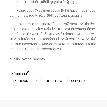
การส่งออกเทคโนโลยีและชิปปัญญาประดิษฐ์ (AI)
หุ้นโมเดอร์นา (Moderna) ร่วงลง 16.8% หลังจากบริษัทปรับ
ลดคาดการณ์ยอดขายในปี 2568 ลง 1 พันล้านดอลลาร์
นักลงทุนจับตาการเปิดเผยดัชนีราคาผู้บริโภค (CPI) ประจำ
เดือนธ.ค.ของสหรัฐฯ ในวันพรุ่งนี้ (15 ม.ค.) ขณะที่นักวิเคราะห์คาด
การณ์ว่า ดัชนี CPI จะปรับตัวขึ้น 2.9% ในเดือนธ.ค. หลังจากที่เพิ่ม
ขึ้น 2.7% ในเดือนพ.ย. และคาดว่าดัชนี CPI พื้นฐาน (Core CPI) ซึ่งไม่
นับรวมหมวดอาหารและพลังงาน จะเพิ่มขึ้น 3.3% ในเดือนธ.ค. เมื่อ
เทียบรายปี ไม่เปลี่ยนแปลงจากเดือนพ.ย.
ที่มา สำนักข่าวอินโฟเควสท์
แชร์บทความนี้
FACEBOOK
X
LINE OFFICIAL
COPY LINK