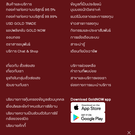
สินค้าและบริการ
ข้อมูลที่เป็นประโยชน์
ทองคำแท่งความบริสุทธิ์ 96.5%
มุมมองนักวิเคราะห์
ทองคำแท่งความบริสุทธิ์ 99.99%
แนวโน้มตลาดและการลงทุน
USD GOLD TRADE
ข่าวสารการลงทุน
แอปพลิเคชัน GOLD NOW
กิจกรรมและประชาสัมพันธ์
ออมทอง
การแจ้งเตือนระบบ
ตราสารอนุพันธ์
สาระน่ารู้
บริการ Chat & Shop
เตือนภัยมิจฉาชีพ
เกี่ยวกับ ฮั่วเซ่งเฮง
บริการช่วยเหลือ
เกี่ยวกับเรา
คำถามที่พบบ่อย
ธุรกิจในกลุ่มฮั่วเซ่งเฮง
สาขาและบริการของเรา
ร่วมงานกับเรา
ช่องทางการแนะนำบริการ
นโยบายการคุ้มครองข้อมูลส่วนบุคคล
Download GoldNOW app
เงื่อนไขและข้อกำหนดในการใช้งาน
นโยบายความเป็นส่วนตัวในการใช้
กล้องวงจรปิด
นโยบายคุ้กกี้