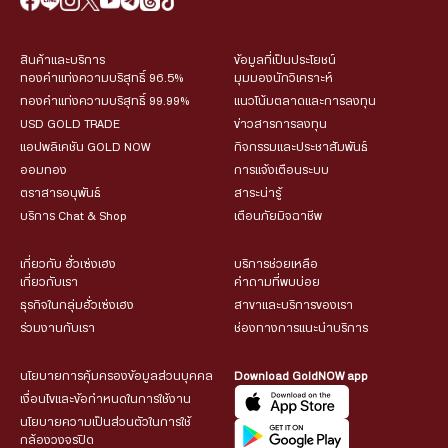
สินค้าและบริการ
ข้อมูลที่เป็นประโยชน์
ทองคำแท่งความบริสุทธิ์ 96.5%
มุมมองนักวิเคราะห์
ทองคำแท่งความบริสุทธิ์ 99.99%
แนวโน้มตลาดและการลงทุน
USD GOLD TRADE
ข่าวสารการลงทุน
แอปพลิเคชัน GOLD NOW
กิจกรรมและประชาสัมพันธ์
ออมทอง
การแจ้งเตือนระบบ
ตราสารอนุพันธ์
สาระน่ารู้
บริการ Chat & Shop
เตือนภัยมิจฉาชีพ
เกี่ยวกับ ฮั่วเซ่งเฮง
บริการช่วยเหลือ
เกี่ยวกับเรา
คำถามที่พบบ่อย
ธุรกิจในกลุ่มฮั่วเซ่งเฮง
สาขาและบริการของเรา
ร่วมงานกับเรา
ช่องทางการแนะนำบริการ
นโยบายการคุ้มครองข้อมูลส่วนบุคคล
Download GoldNOW app
เงื่อนไขและข้อกำหนดในการใช้งาน
นโยบายความเป็นส่วนตัวในการใช้
กล้องวงจรปิด