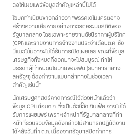
ตอให้เผยแพร่ข้อมูลสำคัญเหล่านี้ไม่ได้
โฆษกทำเนียบขาวกล่าวว่า “พรรคเดโมแครตอาจ
สร้างความเสียหายอย่างถาวรต่อระบบสถิติของ
รัฐบาลกลาง โดยเฉพาะรายงานดัชนีราคาผู้บริโภค
(CPI) และรายงานการจ้างงานประจำเดือนต.ค. ซึ่ง
มีแนวโน้มว่าจะไม่ได้รับการเปิดเผยเลย ขณะที่ข้อมูล
เศรษฐกิจทั้งหมดที่ออกมาจะไม่สมบูรณ์ ทำให้
บรรดาผู้กำหนดนโยบายของเฟด (ธนาคารกลาง
สหรัฐฯ) ต้องทำงานแบบคลำทางในช่วงเวลา
สำคัญเช่นนี้”
นักเศรษฐศาสตร์คาดการณ์ไว้ล่วงหน้าแล้วว่า
ข้อมูล CPI เดือนต.ค. ซึ่งเป็นตัวชี้วัดเงินเฟ้อ อาจไม่ได้
รับการเผยแพร่ เพราะเจ้าหน้าที่รัฐบาลกลางที่ทำ
หน้าที่รวบรวมข้อมูลดังกล่าวไม่สามารถปฏิบัติงาน
ได้หลังวันที่ 1 ต.ค. เนื่องจากรัฐบาลปิดทำการ