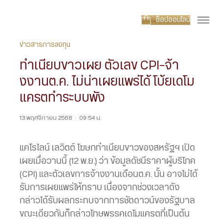
ช็อปออนไลน์
ข่าวสารการลงทุน
ทำเนียบขาวเผย ตัวเลข CPI-จ้า
งงานต.ค. ไม่น่าเผยแพร่ได้ โบ้ยเดโม
แครตทำระบบพัง
13 พฤศจิกายน 2568
|
09:54 น.
แคโรไลน์ เลวิตต์ โฆษกทำเนียบขาวของสหรัฐฯ เปิด
เผยเมื่อวานนี้ (12 พ.ย.) ว่า ข้อมูลดัชนีราคาผู้บริโภค
(CPI) และตัวเลขการจ้างงานเดือนต.ค. นั้น อาจไม่ได้
รับการเผยแพร่ให้ทราบ เนื่องจากช่วงเวลาดัง
กล่าวได้รับผลกระทบจากการชัตดาวน์ของรัฐบาล
ขณะเดียวกันก็กล่าวโทษพรรคเดโมแครตที่เป็นต้น