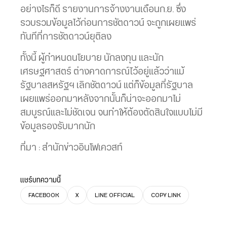
อย่างไรก็ดี รายงานการจ้างงานเดือนก.ย. ซึ่ง
รวบรวมข้อมูลไว้ก่อนการชัตดาวน์ จะถูกเผยแพร่
ทันทีที่การชัตดาวน์ยุติลง
ทั้งนี้ ผู้กำหนดนโยบาย นักลงทุน และนัก
เศรษฐศาสตร์ ต่างคาดการณ์ไว้อยู่แล้วว่าแม้
รัฐบาลสหรัฐฯ เลิกชัตดาวน์ แต่ก็ข้อมูลที่รัฐบาล
เผยแพร่ออกมาหลังจากนั้นก็น่าจะออกมาไม่
สมบูรณ์และไม่ชัดเจน จนทำให้ต้องตัดสินใจแบบไม่มี
ข้อมูลรองรับมากนัก
ที่มา : สำนักข่าวอินโฟเควสท์
แชร์บทความนี้
FACEBOOK
X
LINE OFFICIAL
COPY LINK