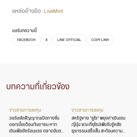
แหล่งอ้างอิง :
LiveMint
แชร์บทความนี้
FACEBOOK
X
LINE OFFICIAL
COPY LINK
บทความที่เกี่ยวข้อง
ข่าวสารการลงทุน
ข่าวสารการลงทุน
วอร์ชส่งสัญญาณเปิดทางขึ้น
สหรัฐขาย “ยูโร” พยุงค่าเงินเยน
ดอกเบี้ยเดือนกันยายน หาก
ญี่ปุ่น ขณะที่ยุโรปเพิ่งรับรู้หลัง
เงินเฟ้อยังร้อนแรง ตลาดจับตา
ธุรกรรมเสร็จสิ้น สะท้อนความ