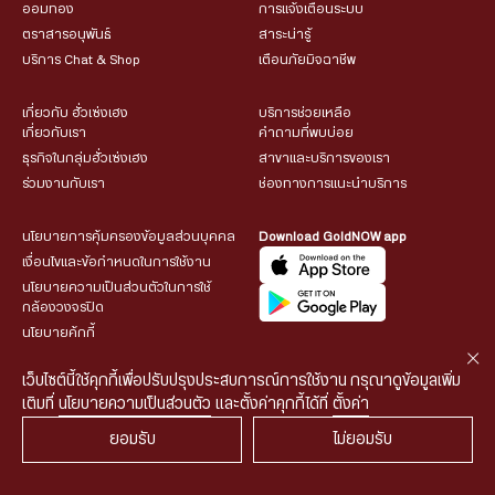
ออมทอง
การแจ้งเตือนระบบ
ตราสารอนุพันธ์
สาระน่ารู้
บริการ Chat & Shop
เตือนภัยมิจฉาชีพ
เกี่ยวกับ ฮั่วเซ่งเฮง
บริการช่วยเหลือ
เกี่ยวกับเรา
คำถามที่พบบ่อย
ธุรกิจในกลุ่มฮั่วเซ่งเฮง
สาขาและบริการของเรา
ร่วมงานกับเรา
ช่องทางการแนะนำบริการ
นโยบายการคุ้มครองข้อมูลส่วนบุคคล
Download GoldNOW app
เงื่อนไขและข้อกำหนดในการใช้งาน
นโยบายความเป็นส่วนตัวในการใช้
กล้องวงจรปิด
นโยบายคุ้กกี้
เว็บไซต์นี้ใช้คุกกี้เพื่อปรับปรุงประสบการณ์การใช้งาน กรุณาดูข้อมูลเพิ่ม
เติมที่
นโยบายความเป็นส่วนตัว
และตั้งค่าคุกกี้ได้ที่
ตั้งค่า
ยอมรับ
ไม่ยอมรับ
© 2026 HUA SENG HENG CO.,LTD. All rights reserved.
| Web
::*