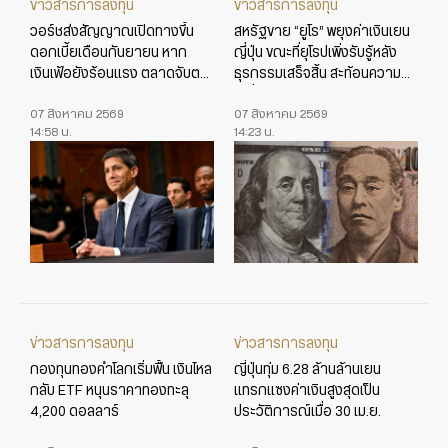
ข่าวสารการลงทุน
ข่าวสารการลงทุน
วอร์ชส่งสัญญาณเปิดทางขึ้น
สหรัฐขาย “ยูโร” พยุงค่าเงินเยน
ดอกเบี้ยเดือนกันยายน หาก
ญี่ปุ่น ขณะที่ยุโรปเพิ่งรับรู้หลัง
เงินเฟ้อยังร้อนแรง ตลาดจับตา
ธุรกรรมเสร็จสิ้น สะท้อนความ
ข้อมูลเศรษฐกิจสหรัฐใกล้ชิด
เปลี่ยนแปลงในเกมค่าเงินโลก
07 สิงหาคม 2569
07 สิงหาคม 2569
14:58 น.
14:23 น.
ข่าวสารการลงทุน
ข่าวสารการลงทุน
กองทุนทองคำโลกเริ่มฟื้น เงินไหล
ญี่ปุ่นทุ่ม 6.28 ล้านล้านเยน
กลับ ETF หนุนราคาทองทะลุ
แทรกแซงค่าเงินสูงสุดเป็น
4,200 ดอลลาร์
ประวัติการณ์เมื่อ 30 เม.ย.