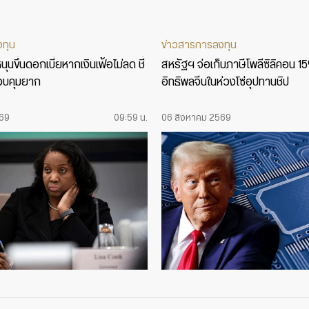
งทุน
ข่าวสารการลงทุน
ุนขึ้นดอกเบี้ยหากเงินเฟ้อไม่ลด ชี้
สหรัฐฯ จ่อเก็บภาษีโพลีซิลิคอน 1
บคุมยาก
อิทธิพลจีนในห่วงโซ่อุปทานชิป
569
09:59 น.
06 สิงหาคม 2569