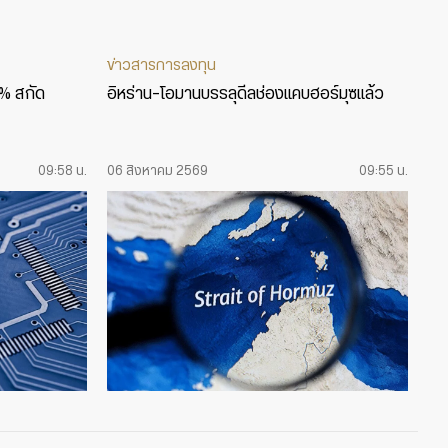
ข่าวสารการลงทุน
5% สกัด
อิหร่าน-โอมานบรรลุดีลช่องแคบฮอร์มุซแล้ว
09:58 น.
06 สิงหาคม 2569
09:55 น.