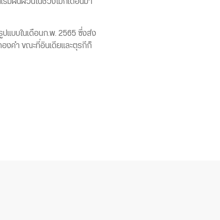
ริ่มผันผวนในช่วงไม่กี่เดือนมา
ูปแบบในเดือนก.พ. 2565 ซึ่งส่ง
องคำ ขณะที่อินเดียและตุรกีก็