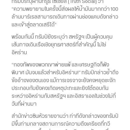
ทรัมป์ระบุผ่านทรูธ โซเชียล (Truth Social) ว่า
“ความพยายามในครั้งนี้ส่งผลให้น้ำมันมากกว่า 100
ล้านบาร์เรลสามารถเดินทางผ่านช่องแคบดังกล่าว
และเข้าสู่ตลาดเสรีได้”
พร้อมกันนี้ ทรัมป์ยังระบุว่า สหรัฐฯ เป็นผู้ควบคุม
เส้นทางเดินเรือเชิงยุทธศาสตร์ที่สำคัญนี้ ไม่ใช่
อิหร่าน
“กองทัพของพวกเขาพ่ายแพ้ และเศรษฐกิจก็พัง
พินาศ มันจบแล้วสำหรับอิหร่าน!” ทรัมป์กล่าวย้ำถึง
ข้ออ้างของตนเอง แม้การเจรจาจะยังคงหยุดชะงัก
ประกอบกับยังคงเกิดเหตุปะทะและยิงโต้ตอบกัน
ระหว่างอิหร่านกับสหรัฐฯ และอิสราเอลในช่วงไม่กี่
วันที่ผ่านมา
สำนักข่าวซินหัวรายงานว่า ท่าทีดังกล่าวของทรัมป์
มีขึ้นท่ามกลางสถานการณ์ความตึงเครียดที่ทวี