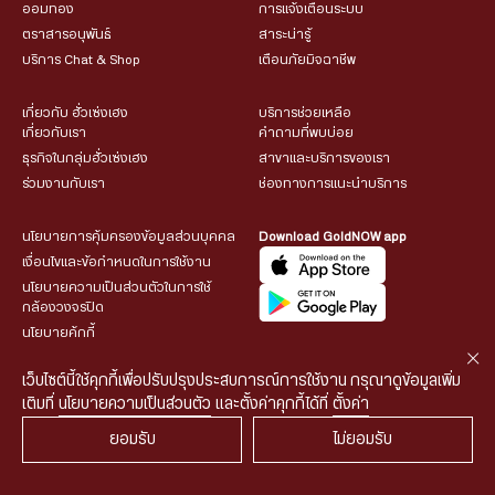
ออมทอง
การแจ้งเตือนระบบ
ตราสารอนุพันธ์
สาระน่ารู้
บริการ Chat & Shop
เตือนภัยมิจฉาชีพ
เกี่ยวกับ ฮั่วเซ่งเฮง
บริการช่วยเหลือ
เกี่ยวกับเรา
คำถามที่พบบ่อย
ธุรกิจในกลุ่มฮั่วเซ่งเฮง
สาขาและบริการของเรา
ร่วมงานกับเรา
ช่องทางการแนะนำบริการ
นโยบายการคุ้มครองข้อมูลส่วนบุคคล
Download GoldNOW app
เงื่อนไขและข้อกำหนดในการใช้งาน
นโยบายความเป็นส่วนตัวในการใช้
กล้องวงจรปิด
นโยบายคุ้กกี้
เว็บไซต์นี้ใช้คุกกี้เพื่อปรับปรุงประสบการณ์การใช้งาน กรุณาดูข้อมูลเพิ่ม
เติมที่
นโยบายความเป็นส่วนตัว
และตั้งค่าคุกกี้ได้ที่
ตั้งค่า
ยอมรับ
ไม่ยอมรับ
© 2026 HUA SENG HENG CO.,LTD. All rights reserved.
| Web
::*