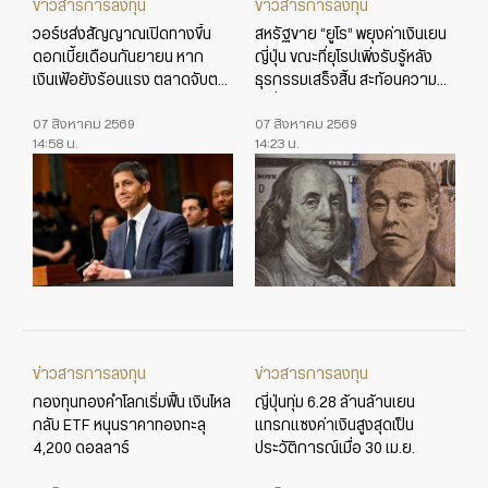
ข่าวสารการลงทุน
ข่าวสารการลงทุน
วอร์ชส่งสัญญาณเปิดทางขึ้น
สหรัฐขาย “ยูโร” พยุงค่าเงินเยน
ดอกเบี้ยเดือนกันยายน หาก
ญี่ปุ่น ขณะที่ยุโรปเพิ่งรับรู้หลัง
เงินเฟ้อยังร้อนแรง ตลาดจับตา
ธุรกรรมเสร็จสิ้น สะท้อนความ
ข้อมูลเศรษฐกิจสหรัฐใกล้ชิด
เปลี่ยนแปลงในเกมค่าเงินโลก
07 สิงหาคม 2569
07 สิงหาคม 2569
14:58 น.
14:23 น.
ข่าวสารการลงทุน
ข่าวสารการลงทุน
กองทุนทองคำโลกเริ่มฟื้น เงินไหล
ญี่ปุ่นทุ่ม 6.28 ล้านล้านเยน
กลับ ETF หนุนราคาทองทะลุ
แทรกแซงค่าเงินสูงสุดเป็น
4,200 ดอลลาร์
ประวัติการณ์เมื่อ 30 เม.ย.