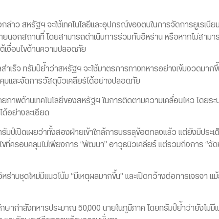
ังกล่าว สหรัฐฯ จะใช้เทคโนโลยีและอุปกรณ์ของตนในการจัดการยูเรเนียม ไ
ายนอกสถานที่ โดยสามารถดำเนินการร่วมกับอิหร่าน หรือหากไม่สามาร
ต้เงื่อนไขด้านความปลอดภัย
สำเร็จ ทรัมป์ย้ำว่าสหรัฐฯ จะใช้มาตรการทางทหารอย่างเข้มงวดมากขึ
ุมและจัดการวัสดุนิวเคลียร์ได้อย่างปลอดภัย
งศักยภาพด้านเทคโนโลยีของสหรัฐฯ ในการติดตามความเคลื่อนไหว โดยร
ยได้อย่างละเอียด
ัมป์เปิดเผยว่าทั้งสองฝ่ายเข้าใกล้การบรรลุข้อตกลงแล้ว แต่ยังมีประเด
ขที่ครอบคลุมไม่เพียงการ “พัฒนา” อาวุธนิวเคลียร์ แต่รวมถึงการ “จัดห
นำอิหร่านชุดใหม่มีแนวโน้ม “มีเหตุผลมากขึ้น” และเปิดกว้างต่อการเจรจา
กษากำลังทหารประมาณ 50,000 นายในภูมิภาค โดยทรัมป์ย้ำว่ายังไม่มีแผ