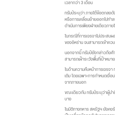
เวลากว่า 3 เดือน
ทรัมป์ระบุว่า ภายใต้ข้อตกลงด
หรือการเคลื่อนย้ายออกไปทำล
ดำเนินการเพียงฝ่ายเดียวภายใ
ในกรณีที่การเจรจาไม่ประสบผล
ของอิหร่าน จนสามารถเข้าควบค
นอกจากนี้ ทรัมป์ยังกล่าวถึ
สามารถเฝ้าระวังพื้นที่เป้าหมา
ในด้านความคืบหน้าการเจรจา ทร
เติม โดยเฉพาะการกำหนดเงื่อนไ
จากภายนอก
ขณะเดียวกัน ทรัมป์ระบุว่าผู้
บาง
ในมิติทางทหาร สหรัฐฯ ยังคงรั