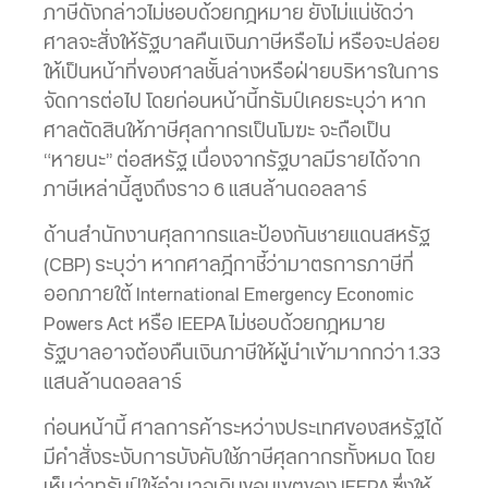
ภาษีดังกล่าวไม่ชอบด้วยกฎหมาย ยังไม่แน่ชัดว่า
ศาลจะสั่งให้รัฐบาลคืนเงินภาษีหรือไม่ หรือจะปล่อย
ให้เป็นหน้าที่ของศาลชั้นล่างหรือฝ่ายบริหารในการ
จัดการต่อไป โดยก่อนหน้านี้ทรัมป์เคยระบุว่า หาก
ศาลตัดสินให้ภาษีศุลกากรเป็นโมฆะ จะถือเป็น
“หายนะ” ต่อสหรัฐ เนื่องจากรัฐบาลมีรายได้จาก
ภาษีเหล่านี้สูงถึงราว 6 แสนล้านดอลลาร์
ด้านสำนักงานศุลกากรและป้องกันชายแดนสหรัฐ
(CBP) ระบุว่า หากศาลฎีกาชี้ว่ามาตรการภาษีที่
ออกภายใต้ International Emergency Economic
Powers Act หรือ IEEPA ไม่ชอบด้วยกฎหมาย
รัฐบาลอาจต้องคืนเงินภาษีให้ผู้นำเข้ามากกว่า 1.33
แสนล้านดอลลาร์
ก่อนหน้านี้ ศาลการค้าระหว่างประเทศของสหรัฐได้
มีคำสั่งระงับการบังคับใช้ภาษีศุลกากรทั้งหมด โดย