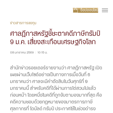
ช็อปออนไลน์
ข่าวสารการลงทุน
ศาลฎีกาสหรัฐชี้ชะตาคดีภาษีทรัมป์
9 ม.ค. เสี่ยงสะเทือนเศรษฐกิจโลก
08 มกราคม 2569
|
10:15 น.
สำนักข่าวรอยเตอร์รายงานว่า ศาลฎีกาสหรัฐ เปิด
เผยผ่านเว็บไซต์อย่างเป็นทางการเมื่อวันที่ 6
มกราคมว่า ศาลจะมีคำตัดสินในวันศุกร์ที่ 9
มกราคมนี้ สำหรับคดีที่ได้ผ่านการไต่สวนไปแล้ว
ก่อนหน้า โดยหนึ่งในคดีที่ถูกจับตามองมากที่สุด คือ
คดีความชอบด้วยกฎหมายของมาตรการภาษี
ศุลกากรที่ โดนัลด์ ทรัมป์ ประกาศใช้ในช่วงดำรง