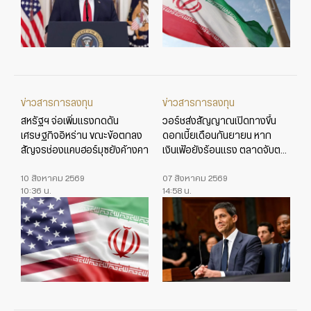
ข่าวสารการลงทุน
ข่าวสารการลงทุน
สหรัฐฯ จ่อเพิ่มแรงกดดัน
วอร์ชส่งสัญญาณเปิดทางขึ้น
เศรษฐกิจอิหร่าน ขณะข้อตกลง
ดอกเบี้ยเดือนกันยายน หาก
สัญจรช่องแคบฮอร์มุซยังค้างคา
เงินเฟ้อยังร้อนแรง ตลาดจับตา
ข้อมูลเศรษฐกิจสหรัฐใกล้ชิด
10 สิงหาคม 2569
07 สิงหาคม 2569
10:36 น.
14:58 น.