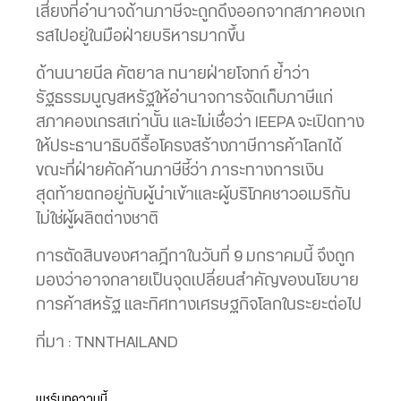
เสี่ยงที่อำนาจด้านภาษีจะถูกดึงออกจากสภาคองเก
รสไปอยู่ในมือฝ่ายบริหารมากขึ้น
ด้านนายนีล คัตยาล ทนายฝ่ายโจทก์ ย้ำว่า
รัฐธรรมนูญสหรัฐให้อำนาจการจัดเก็บภาษีแก่
สภาคองเกรสเท่านั้น และไม่เชื่อว่า IEEPA จะเปิดทาง
ให้ประธานาธิบดีรื้อโครงสร้างภาษีการค้าโลกได้
ขณะที่ฝ่ายคัดค้านภาษีชี้ว่า ภาระทางการเงิน
สุดท้ายตกอยู่กับผู้นำเข้าและผู้บริโภคชาวอเมริกัน
ไม่ใช่ผู้ผลิตต่างชาติ
การตัดสินของศาลฎีกาในวันที่ 9 มกราคมนี้ จึงถูก
มองว่าอาจกลายเป็นจุดเปลี่ยนสำคัญของนโยบาย
การค้าสหรัฐ และทิศทางเศรษฐกิจโลกในระยะต่อไป
ที่มา : TNNTHAILAND
แชร์บทความนี้