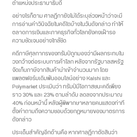
ตำแหน่งประธานาธิบดี
อย่างไรก็ตาม ศาลฎีกายังไม่ได้ระบุล่วงหน้าว่าจะมี
การอ่านคำวินิจฉัยในคดีใดบ้างในวันดังกล่าว ทำให้
ตลาดการเงินและภาคธุรกิจทั่วโลกยังคงเฝ้ารอ
ความชัดเจนอย่างใกล้ชิด
คดีภาษีศุลกากรของทรัมป์ถูกมองว่ามีผลกระทบใน
วงกว้างต่อระบบการค้าโลก หลังจากรัฐบาลสหรัฐ
จัดเก็บภาษีจากสินค้านำเข้าจำนวนมาก โดย
แพลตฟอร์มเดิมพันออนไลน์อย่าง Kalshi และ
Polymarket ประเมินว่า ทรัมป์มีโอกาสชนะคดีเพียง
ราว 30% และ 23% ตามลำดับ ลดลงจากประมาณ
40% ก่อนหน้านี้ หลังผู้พิพากษาหลายคนแสดงท่าที
ตั้งคำถามถึงความชอบด้วยกฎหมายของมาตรการ
ดังกล่าว
ประเด็นสำคัญอีกด้านคือ หากศาลฎีกาตัดสินว่า