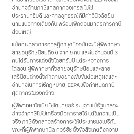
เห็นว่าทรัมป์ใช้อำนาจเกินขอบเขตของ IEEPA ซึ่งให้
อำนาจด้านภาษีแก่สภาคองเกรส ไม่ใช่
ประธานาธิบดี และศาลอุทธรณ์ก็มีคำวินิจฉัยยืน
ตามแนวทางเดียวกัน พร้อมเพิกถอนมาตรการภาษี
ส่วนใหญ่
แม้คณะตุลาการศาลฎีกาชุดปัจจุบันจะมีผู้พิพากษา
สายอนุรักษนิยมถึง 6 จาก 9 คน และในจำนวนนี้ 3
คนได้รับการแต่งตั้งโดยทรัมป์ แต่ระหว่างการ
ไต่สวน ผู้พิพากษาทั้งสายอนุรักษนิยมและสาย
เสรีนิยมต่างตั้งคำถามอย่างเข้มข้นต่อเหตุผลและ
อำนาจในการใช้กฎหมาย IEEPA เพื่อกำหนดภาษี
ศุลกากรในวงกว้าง
ผู้พิพากษาโซเนีย โซโตมายอร์ ระบุว่า แม้รัฐบาลจะ
อ้างว่าภาษีไม่ใช่เครื่องมือหารายได้ แต่ในความเป็น
จริง ภาษีดังกล่าวสร้างภาระให้ประชาชนอเมริกัน
ขณะที่ผู้พิพากษานีล กอร์ซัช ตั้งข้อสังเกตถึงความ