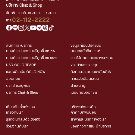
บริการ Chat & Shop
จันทร์ - เสาร์ 09.30 น. - 17.30 น.
02-112-2222
โทร.
สินค้าและบริการ
ข้อมูลที่เป็นประโยชน์
ทองคำแท่งความบริสุทธิ์ 96.5%
มุมมองนักวิเคราะห์
ทองคำแท่งความบริสุทธิ์ 99.99%
แนวโน้มตลาดและการลงทุน
USD GOLD TRADE
ข่าวสารการลงทุน
แอปพลิเคชัน GOLD NOW
กิจกรรมและประชาสัมพันธ์
ออมทอง
การแจ้งเตือนระบบ
ตราสารอนุพันธ์
สาระน่ารู้
บริการ Chat & Shop
เตือนภัยมิจฉาชีพ
เกี่ยวกับ ฮั่วเซ่งเฮง
บริการช่วยเหลือ
เกี่ยวกับเรา
คำถามที่พบบ่อย
ธุรกิจในกลุ่มฮั่วเซ่งเฮง
สาขาและบริการของเรา
ร่วมงานกับเรา
ช่องทางการแนะนำบริการ