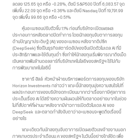
ลดลง 125.65 จุด หรือ -0.28%, ดัชนี S&P500 ปิดที่ 6,083.57 จุด
เพิ่มขึ้น 22.09 จุด หรือ +0.36% และดัชนี Nasdaq ปิดที่ 19,791.99
จุด เพิ่มขึ้น 99.66 จุด หรือ +0.51%
หุ้นอะเมซอนปรับตัวขึ้น 1.1% ก่อนที่บริษัทจะเปิดเผยผล
ประกอบการหลังตลาดปิดทำการ โดยนักลงทุนจับตาการลงทุน
ด้านปัญญาประดิษฐ์ (AI) ของอะเมซอน หลังจากดีปซีค
(DeepSeek) ซึ่งเป็นธุรกิจสตาร์ตอัปของจีนเปิดตัวโมเดล AI ที่มี
ประสิทธิภาพและใช้ต้นทุนต่ำ ซึ่งทำให้นักลงทุนเริ่มพิจารณาถึงเม็ด
เงินหลายพันล้านดอลลาร์ที่บริษัทเทคโนโลยีของสหรัฐฯ ใช้ไปกับ
การพัฒนาเทคโนโลยีนี้
ซาคารี ฮิลล์ หัวหน้าฝ่ายบริหารพอร์ตการลงทุนของบริษัท
Horizon Investments กล่าวว่า ขณะนี้นักลงทุนมุ่งความสนใจไปที่
ผลประกอบการของบริษัทจดทะเบียนมากกว่าเรื่องภาษีศุลกากร
ประเด็นเรื่อง AI ได้สร้างความผันผวนให้กับตลาดอย่างมากในช่วง
ไม่กี่สัปดาห์ที่ผ่านมาหลังจากมีข่าวการเปิดตัวโมเดล AI ของ
DeepSeek และตลาดกำลังจับตาว่าอะเมซอนจะพูดถึงเรื่องนี้
อย่างไร
ขณะเดียวกันนักลงทุนจับตาการเปิดเผยตัวเลขจ้างงานนอก
ภาคเกษตรประจำเดือนม.ค.ของสหรัฐฯ ในวันนี้อย่างใกล้ชิด เพื่อ