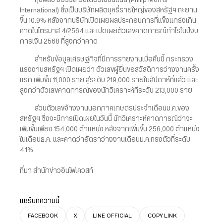
หุ้นฟิลิป มอร์ริส อินเตอร์เนชันแนล (Philip Morris
International) ซึ่งเป็นบริษัทผลิตบุหรี่รายใหญ่ของสหรัฐฯ ทะยาน
ขึ้น 10.9% หลังจากบริษัทเปิดเผยผลประกอบการที่แข็งแกร่งเกิน
คาดในไตรมาส 4/2564 และเปิดเผยตัวเลขคาดการณ์กำไรในปีงบ
การเงิน 2568 ที่สูงกว่าคาด
สำหรับข้อมูลเศรษฐกิจที่มีการรายงานเมื่อคืนนี้ กระทรวง
แรงงานสหรัฐฯ เปิดเผยว่า ตัวเลขผู้ยื่นขอสวัสดิการว่างงานครั้ง
แรก เพิ่มขึ้น 11,000 ราย สู่ระดับ 219,000 รายในสัปดาห์ที่แล้ว และ
สูงกว่าตัวเลขคาดการณ์ของนักวิเคราะห์ที่ระดับ 213,000 ราย
ส่วนตัวเลขจ้างงานนอกภาคเกษตรประจำเดือนม.ค.ของ
สหรัฐฯ ซึ่งจะมีการเปิดเผยในวันนี้ นักวิเคราะห์คาดการณ์ว่าจะ
เพิ่มขึ้นเพียง 154,000 ตำแหน่ง หลังจากเพิ่มขึ้น 256,000 ตำแหน่ง
ในเดือนธ.ค. และคาดว่าอัตราว่างงานเดือนม.ค.ทรงตัวที่ระดับ
4.1%
ที่มา สำนักข่าวอินโฟเควสท์
แชร์บทความนี้
FACEBOOK
X
LINE OFFICIAL
COPY LINK