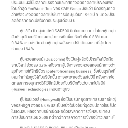
ประเมินแนวโน้มตลาดแรงงานและทิศทางอัตราดอกเบี้ยของเฟด
โดยล่าสุด FedWatch Tool ของ CME Group บ่งชี้ว่า นักลงทุนคาด
ว่าเฟดจะคงอัตราดอกเบี้ยในการประชุมวันที่ 18-19 มี.ค. แต่จะปรับ
ลดอัตราดอกเบี้ยในการประชุมเดือนมิ.ย.
หุ้น 8 ใน 11 กลุ่มในดัชนี S&P500 ปิดในแดนบวก นำโดยหุ้นกลุ่ม
สินค้าอุปโภคบริโภคและกลุ่มการเงินซึ่งปรับตัวขึ้น 0.88% และ
0.84% ตามลำดับ ส่วนหุ้นกลุ่มพลังงานปรับตัวลงมากที่สุด โดย
ร่วงลง 1.64%
หุ้นควอลคอมม์ (Qualcomm) ซึ่งเป็นผู้ผลิตชิปโทรศัพท์มือถือ
รายใหญ่ ร่วงลง 3.7% หลังจากผู้บริหารของควอลคอมม์กล่าวว่า
ธุรกิจการให้สิทธิบัตร (patent-licensing business) ซึ่งเป็นธุรกิจที่
เคยทำกำไรสูงให้กับบริษัทนั้น อาจจะชะลอตัวลงในปีนี้ หลังจากข้อ
ตกลงการอนุญาตให้ใช้สิทธิบัตรกับบริษัทหัวเว่ย เทคโนโลยีส์
(Huawei Technologies) หมดอายุลง
หุ้นฮันนีเวลล์ (Honeywell) ซึ่งเป็นบริษัทอุตสาหกรรมรายใหญ่
ของสหรัฐฯ ดิ่งลง 5.6% และเป็นหนึ่งในปัจจัยที่ฉุดดัชนีดาวโจนส์ปิด
ในแดนลบ หลังจากบริษัทเปิดเผยตัวเลขคาดการณ์ผลประกอบ
การปีงบการเงิน 2568 ที่ต่ำกว่าการคาดการณ์ของนักวิเคราะห์