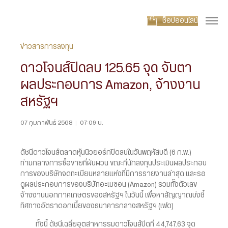
ช็อปออนไลน์
ข่าวสารการลงทุน
ดาวโจนส์ปิดลบ 125.65 จุด จับตา
ผลประกอบการ Amazon, จ้างงาน
สหรัฐฯ
07 กุมภาพันธ์ 2568
|
07:09 น.
ดัชนีดาวโจนส์ตลาดหุ้นนิวยอร์กปิดลบในวันพฤหัสบดี (6 ก.พ.)
ท่ามกลางการซื้อขายที่ผันผวน ขณะที่นักลงทุนประเมินผลประกอบ
การของบริษัทจดทะเบียนหลายแห่งที่มีการรายงานล่าสุด และรอ
ดูผลประกอบการของบริษัทอะเมซอน (Amazon) รวมทั้งตัวเลข
จ้างงานนอกภาคเกษตรของสหรัฐฯ ในวันนี้ เพื่อหาสัญญาณบ่งชี้
ทิศทางอัตราดอกเบี้ยของธนาคารกลางสหรัฐฯ (เฟด)
ทั้งนี้ ดัชนีเฉลี่ยอุตสาหกรรมดาวโจนส์ปิดที่ 44,747.63 จุด