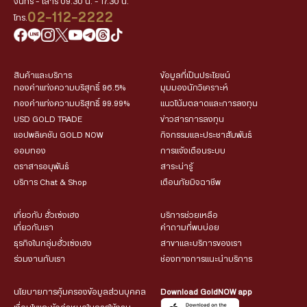
จันทร์ - เสาร์ 09.30 น. - 17.30 น.
02-112-2222
โทร.
สินค้าและบริการ
ข้อมูลที่เป็นประโยชน์
ทองคำแท่งความบริสุทธิ์ 96.5%
มุมมองนักวิเคราะห์
ทองคำแท่งความบริสุทธิ์ 99.99%
แนวโน้มตลาดและการลงทุน
USD GOLD TRADE
ข่าวสารการลงทุน
แอปพลิเคชัน GOLD NOW
กิจกรรมและประชาสัมพันธ์
ออมทอง
การแจ้งเตือนระบบ
ตราสารอนุพันธ์
สาระน่ารู้
บริการ Chat & Shop
เตือนภัยมิจฉาชีพ
เกี่ยวกับ ฮั่วเซ่งเฮง
บริการช่วยเหลือ
เกี่ยวกับเรา
คำถามที่พบบ่อย
ธุรกิจในกลุ่มฮั่วเซ่งเฮง
สาขาและบริการของเรา
ร่วมงานกับเรา
ช่องทางการแนะนำบริการ
นโยบายการคุ้มครองข้อมูลส่วนบุคคล
Download GoldNOW app