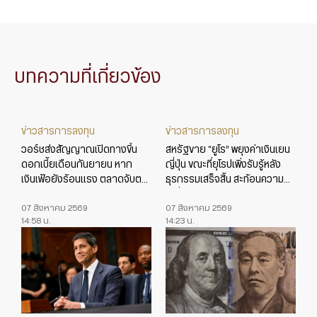
บทความที่เกี่ยวข้อง
ข่าวสารการลงทุน
ข่าวสารการลงทุน
วอร์ชส่งสัญญาณเปิดทางขึ้น
สหรัฐขาย “ยูโร” พยุงค่าเงินเยน
ดอกเบี้ยเดือนกันยายน หาก
ญี่ปุ่น ขณะที่ยุโรปเพิ่งรับรู้หลัง
เงินเฟ้อยังร้อนแรง ตลาดจับตา
ธุรกรรมเสร็จสิ้น สะท้อนความ
ข้อมูลเศรษฐกิจสหรัฐใกล้ชิด
เปลี่ยนแปลงในเกมค่าเงินโลก
07 สิงหาคม 2569
07 สิงหาคม 2569
14:58 น.
14:23 น.