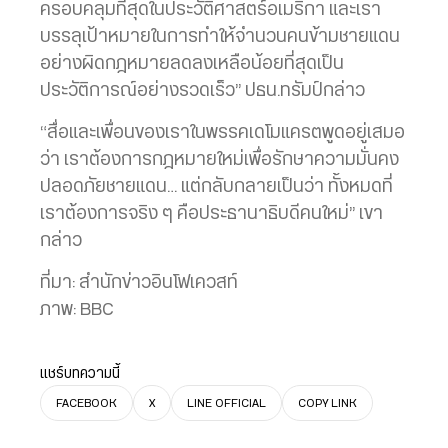
ครอบคลุมที่สุดในประวัติศาสตร์อเมริกา และเรา
บรรลุเป้าหมายในการทำให้จำนวนคนข้ามชายแดน
อย่างผิดกฎหมายลดลงเหลือน้อยที่สุดเป็น
ประวัติการณ์อย่างรวดเร็ว” ปธน.ทรัมป์กล่าว
“สื่อและเพื่อนของเราในพรรคเดโมแครตพูดอยู่เสมอ
ว่า เราต้องการกฎหมายใหม่เพื่อรักษาความมั่นคง
ปลอดภัยชายแดน… แต่กลับกลายเป็นว่า ทั้งหมดที่
เราต้องการจริง ๆ คือประธานาธิบดีคนใหม่” เขา
กล่าว
ที่มา: สำนักข่าวอินโฟเควสท์
ภาพ: BBC
แชร์บทความนี้
FACEBOOK
X
LINE OFFICIAL
COPY LINK