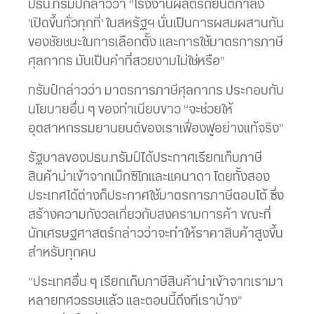
ปธน.ทรัมป์กล่าวว่า “โรงงานผลิตรถยนต์กำลัง
‘เปิดขึ้นทั่วทุกที่’ ในสหรัฐฯ นั่นเป็นการผสมผสานกัน
ของชัยชนะในการเลือกตั้ง และการใช้มาตรการภาษี
ศุลกากร มันเป็นคำที่สวยงามไม่ใช่หรือ”
ทรัมป์กล่าวว่า มาตรการภาษีศุลกากร ประกอบกับ
นโยบายอื่น ๆ ของทำเนียบขาว “จะช่วยให้
อุตสาหกรรมยานยนต์ของเราเฟื่องฟูอย่างแท้จริง”
รัฐบาลของปธน.ทรัมป์ได้ประกาศเรียกเก็บภาษี
สินค้านำเข้าจากเม็กซิโกและแคนาดา โดยทั้งสอง
ประเทศได้ต่างก็ประกาศใช้มาตรการภาษีตอบโต้ ซึ่ง
สร้างความกังวลเกี่ยวกับสงครามการค้า ขณะที่
นักเศรษฐศาสตร์กล่าวว่าจะทำให้ราคาสินค้าสูงขึ้น
สำหรับทุกคน
“ประเทศอื่น ๆ เรียกเก็บภาษีสินค้านำเข้าจากเรามา
หลายทศวรรษแล้ว และตอนนี้ถึงทีเราบ้าง”