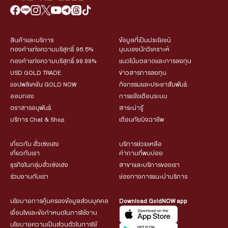
สินค้าและบริการ
ข้อมูลที่เป็นประโยชน์
ทองคำแท่งความบริสุทธิ์ 96.5%
มุมมองนักวิเคราะห์
ทองคำแท่งความบริสุทธิ์ 99.99%
แนวโน้มตลาดและการลงทุน
USD GOLD TRADE
ข่าวสารการลงทุน
แอปพลิเคชัน GOLD NOW
กิจกรรมและประชาสัมพันธ์
ออมทอง
การแจ้งเตือนระบบ
ตราสารอนุพันธ์
สาระน่ารู้
บริการ Chat & Shop
เตือนภัยมิจฉาชีพ
เกี่ยวกับ ฮั่วเซ่งเฮง
บริการช่วยเหลือ
เกี่ยวกับเรา
คำถามที่พบบ่อย
ธุรกิจในกลุ่มฮั่วเซ่งเฮง
สาขาและบริการของเรา
ร่วมงานกับเรา
ช่องทางการแนะนำบริการ
นโยบายการคุ้มครองข้อมูลส่วนบุคคล
Download GoldNOW app
เงื่อนไขและข้อกำหนดในการใช้งาน
นโยบายความเป็นส่วนตัวในการใช้