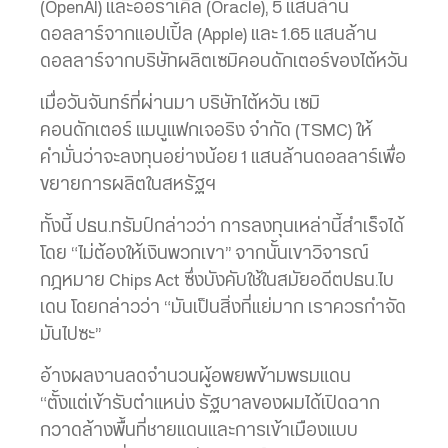
(OpenAI) และออราเคิล (Oracle), 5 แสนล้าน
ดอลลาร์จากแอปเปิ้ล (Apple) และ 1.65 แสนล้าน
ดอลลาร์จากบริษัทผลิตเซมิคอนดักเตอร์ของไต้หวัน
เมื่อวันจันทร์ที่ผ่านมา บริษัทไต้หวัน เซมิ
คอนดักเตอร์ แมนูแฟกเจอริง จำกัด (TSMC) ให้
คำมั่นว่าจะลงทุนอย่างน้อย 1 แสนล้านดอลลาร์เพื่อ
ขยายการผลิตในสหรัฐฯ
ทั้งนี้ ปธน.ทรัมป์กล่าวว่า การลงทุนเหล่านี้สำเร็จได้
โดย “ไม่ต้องให้เงินพวกเขา” จากนั้นเขาวิจารณ์
กฎหมาย Chips Act ซึ่งบังคับใช้ในสมัยอดีตปธน.ไบ
เดน โดยกล่าวว่า “มันเป็นสิ่งที่แย่มาก เราควรกำจัด
มันไปซะ”
อ้างผลงานลดจำนวนผู้อพยพข้ามพรมแดน
“ตั้งแต่เข้ารับตำแหน่ง รัฐบาลของผมได้เปิดฉาก
กวาดล้างพื้นที่ชายแดนและการเข้าเมืองแบบ