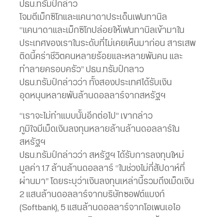
ปธน.ทรัมป์กล่าว
โจมตีเม็กซิโกและแคนาดาประเด็นเฟนทานิล
“แคนาดาและเม็กซิโกปล่อยให้เฟนทานิลเข้ามาใน
ประเทศของเราในระดับที่ไม่เคยเห็นมาก่อน สารเสพ
ติดนี้คร่าชีวิตคนหลายร้อยและหลายพันคน และ
ทำลายครอบครัว” ปธน.ทรัมป์กลาว
ปธน.ทรัมป์กล่าวว่า ทั้งสองประเทศได้รับเงิน
อุดหนุนหลายพันล้านดอลลาร์จากสหรัฐฯ
“เราจะไม่ทำแบบนั้นอีกต่อไป” เขากล่าว
ภูมิใจมีเม็ดเงินลงทุนหลายล้านล้านดอลลาร์ใน
สหรัฐฯ
ปธน.ทรัมป์กล่าวว่า สหรัฐฯ ได้รับการลงทุนใหม่
มูลค่า 1.7 ล้านล้านดอลลาร์ “ในช่วงไม่กี่สัปดาห์ที่
ผ่านมา” โดยระบุว่าเงินลงทุนเหล่านี้รวมถึงเม็ดเงิน
2 แสนล้านดอลลาร์จากบริษัทซอฟต์แบงก์
(Softbank), 5 แสนล้านดอลลาร์จากโอเพนเอไอ