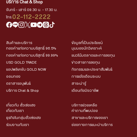
บริการ Chat & Shop
จันทร์ - เสาร์ 09.30 น. - 17.30 น.
02-112-2222
โทร.
สินค้าและบริการ
ข้อมูลที่เป็นประโยชน์
ทองคำแท่งความบริสุทธิ์ 96.5%
มุมมองนักวิเคราะห์
ทองคำแท่งความบริสุทธิ์ 99.99%
แนวโน้มตลาดและการลงทุน
USD GOLD TRADE
ข่าวสารการลงทุน
แอปพลิเคชัน GOLD NOW
กิจกรรมและประชาสัมพันธ์
ออมทอง
การแจ้งเตือนระบบ
ตราสารอนุพันธ์
สาระน่ารู้
บริการ Chat & Shop
เตือนภัยมิจฉาชีพ
เกี่ยวกับ ฮั่วเซ่งเฮง
บริการช่วยเหลือ
เกี่ยวกับเรา
คำถามที่พบบ่อย
ธุรกิจในกลุ่มฮั่วเซ่งเฮง
สาขาและบริการของเรา
ร่วมงานกับเรา
ช่องทางการแนะนำบริการ