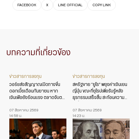
FACEBOOK
X
LINE OFFICIAL
COPY LINK
บทความที่เกี่ยวข้อง
ข่าวสารการลงทุน
ข่าวสารการลงทุน
วอร์ชส่งสัญญาณเปิดทางขึ้น
สหรัฐขาย “ยูโร” พยุงค่าเงินเยน
ดอกเบี้ยเดือนกันยายน หาก
ญี่ปุ่น ขณะที่ยุโรปเพิ่งรับรู้หลัง
เงินเฟ้อยังร้อนแรง ตลาดจับตา
ธุรกรรมเสร็จสิ้น สะท้อนความ
ข้อมูลเศรษฐกิจสหรัฐใกล้ชิด
เปลี่ยนแปลงในเกมค่าเงินโลก
07 สิงหาคม 2569
07 สิงหาคม 2569
14:58 น.
14:23 น.