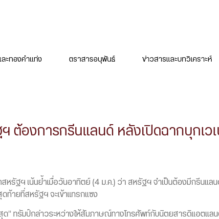
ละทองคำแท่ง
ตราสารอนุพันธ์
ข่าวสารและบทวิเคราะห์
ัฐฯ ต้องการกรีนแลนด์ หลังเปิดฉากบุกเว
นำสหรัฐฯ เน้นย้ำเมื่อวันอาทิตย์ (4 ม.ค.) ว่า สหรัฐฯ จำเป็นต้องมีกรีนแล
สุดท้ายที่สหรัฐฯ จะเข้าแทรกแซง
ุด” ทรัมป์กล่าวระหว่างให้สัมภาษณ์ทางโทรศัพท์กับนิตยสารดิแอตแลนติก 