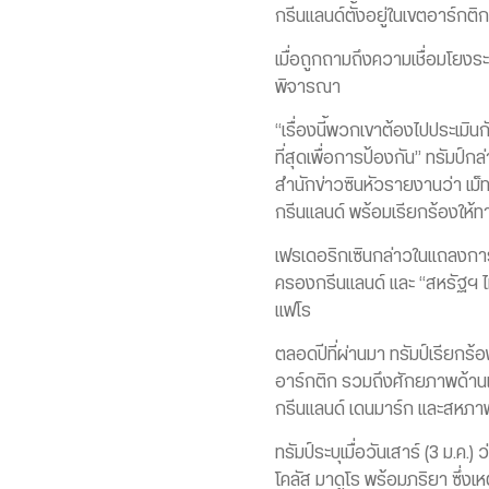
กรีนแลนด์ตั้งอยู่ในเขตอาร์กต
เมื่อถูกถามถึงความเชื่อมโยงร
พิจารณา
“เรื่องนี้พวกเขาต้องไปประเมิ
ที่สุดเพื่อการป้องกัน” ทรัมป์กล
สำนักข่าวซินหัวรายงานว่า เม็
กรีนแลนด์ พร้อมเรียกร้องให้ท
เฟรเดอริกเซินกล่าวในแถลงการณ์
ครองกรีนแลนด์ และ “สหรัฐฯ ไม
แฟโร
ตลอดปีที่ผ่านมา ทรัมป์เรียกร้
อาร์กติก รวมถึงศักยภาพด้านแร
กรีนแลนด์ เดนมาร์ก และสหภาพ
ทรัมป์ระบุเมื่อวันเสาร์ (3 ม.
โคลัส มาดูโร พร้อมภริยา ซึ