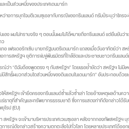
ิกและเป็นส่วนหนึ่งของประเทศเดนมาร์ก
ะหว่างการบุกโจมตีเวเนซุเอลากับกรณีของกรีนแลนด์ ทรัมป์ระบุว่าใครจะ
นกันเอง ผมไม่ทราบจริง ๆ ตอนนั้นผมไม่ได้หมายถึงกรีนแลนด์ แต่ยืนยันว
่าว
ทเทอ เฟรเดอริกเซิน นายกรัฐมนตรีเดนมาร์ก แถลงเมื่อวันอาทิตย์ว่า สหร
างการสหรัฐฯ ยุติการข่มขู่พันธมิตรที่ใกล้ชิดและประชาชนชาวกรีนแลนด์เ
ว่า “ดิฉันต้องพูดตรง ๆ กับสหรัฐฯ” โดยเธอย้ำชัดว่า สหรัฐฯ ไม่มีเหตุจ
่มีสิทธิ์ผนวกส่วนใดส่วนหนึ่งของดินแดนในเดนมาร์ก” อันประกอบด้วยเด
องให้สหรัฐฯ เข้ายึดครองกรีนแลนด์ซ้ำแล้วซ้ำเล่า โดยอ้างเหตุผลด้านคว
่ธาตุที่สำคัญและทรัพยากรธรรมชาติ ซึ่งการแสดงท่าทีดังกล่าวได้รับเ
ยุโรป (EU)
ค.) ว่า สหรัฐฯ จะเข้ามาบริหารประเทศเวเนซุเอลา หลังจากกองทัพสหรัฐฯ บุก
่งเหตุการณ์ดังกล่าวสร้างความตกตะลึงไปทั่วโลก โดยหลายประเทศได้