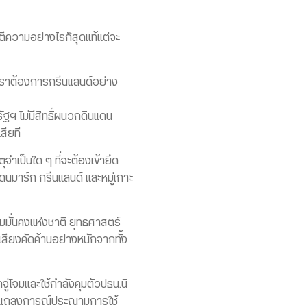
ตีความอย่างไรก็สุดแท้แต่จะ
่าเราต้องการกรีนแลนด์อย่าง
ัฐฯ ไม่มีสิทธิ์ผนวกดินแดน
สียที
ำเป็นใด ๆ ที่จะต้องเข้ายึด
นมาร์ก กรีนแลนด์ และหมู่เกาะ
ามมั่นคงแห่งชาติ ยุทธศาสตร์
สียงคัดค้านอย่างหนักจากทั้ง
จู่โจมและใช้กำลังคุมตัวปธน.นิ
ออกแถลงการณ์ประณามการใช้