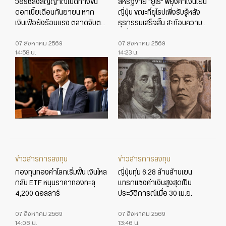
วอร์ชส่งสัญญาณเปิดทางขึ้น
สหรัฐขาย “ยูโร” พยุงค่าเงินเยน
ดอกเบี้ยเดือนกันยายน หาก
ญี่ปุ่น ขณะที่ยุโรปเพิ่งรับรู้หลัง
เงินเฟ้อยังร้อนแรง ตลาดจับตา
ธุรกรรมเสร็จสิ้น สะท้อนความ
ข้อมูลเศรษฐกิจสหรัฐใกล้ชิด
เปลี่ยนแปลงในเกมค่าเงินโลก
07 สิงหาคม 2569
07 สิงหาคม 2569
14:58 น.
14:23 น.
ข่าวสารการลงทุน
ข่าวสารการลงทุน
กองทุนทองคำโลกเริ่มฟื้น เงินไหล
ญี่ปุ่นทุ่ม 6.28 ล้านล้านเยน
กลับ ETF หนุนราคาทองทะลุ
แทรกแซงค่าเงินสูงสุดเป็น
4,200 ดอลลาร์
ประวัติการณ์เมื่อ 30 เม.ย.
07 สิงหาคม 2569
07 สิงหาคม 2569
14:06 น.
13:46 น.