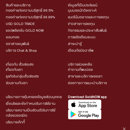
สินค้าและบริการ
ข้อมูลที่เป็นประโยชน์
ทองคำแท่งความบริสุทธิ์ 96.5%
มุมมองนักวิเคราะห์
ทองคำแท่งความบริสุทธิ์ 99.99%
แนวโน้มตลาดและการลงทุน
USD GOLD TRADE
ข่าวสารการลงทุน
แอปพลิเคชัน GOLD NOW
กิจกรรมและประชาสัมพันธ์
ออมทอง
การแจ้งเตือนระบบ
ตราสารอนุพันธ์
สาระน่ารู้
บริการ Chat & Shop
เตือนภัยมิจฉาชีพ
เกี่ยวกับ ฮั่วเซ่งเฮง
บริการช่วยเหลือ
เกี่ยวกับเรา
คำถามที่พบบ่อย
ธุรกิจในกลุ่มฮั่วเซ่งเฮง
สาขาและบริการของเรา
ร่วมงานกับเรา
ช่องทางการแนะนำบริการ
นโยบายการคุ้มครองข้อมูลส่วนบุคคล
Download GoldNOW app
เงื่อนไขและข้อกำหนดในการใช้งาน
นโยบายความเป็นส่วนตัวในการใช้
กล้องวงจรปิด
นโยบายคุ้กกี้