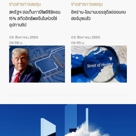
ข่าวสารการลงทุน
ข่าวสารการลงทุน
สหรัฐฯ จ่อเก็บภาษีโพลีซิลิคอน
อิหร่าน-โอมานบรรลุดีลช่องแคบ
15% สกัดอิทธิพลจีนในห่วงโซ่
ฮอร์มุซแล้ว
อุปทานชิป
06 สิงหาคม 2569
06 สิงหาคม 2569
09:58 น.
09:55 น.