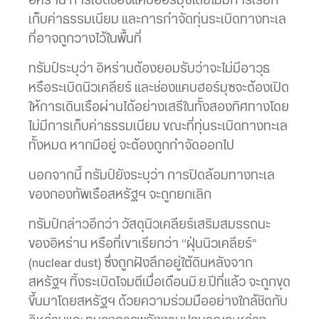
อิหร่าน การเปิดช่องแคบฮอร์มุซโดยไม่มีการเรียก
เก็บค่าธรรมเนียม และการกำจัดทุ่นระเบิดทางทะเล
ที่อาจถูกวางไว้ในพื้นที่
ทรัมป์ระบุว่า อิหร่านต้องยอมรับว่าจะไม่มีอาวุธ
หรือระเบิดนิวเคลียร์ และช่องแคบฮอร์มุซจะต้องเปิด
ให้การเดินเรือผ่านได้อย่างเสรีในทั้งสองทิศทางโดย
ไม่มีการเก็บค่าธรรมเนียม ขณะที่ทุ่นระเบิดทางทะเล
ทั้งหมด หากมีอยู่ จะต้องถูกกำจัดออกไป
นอกจากนี้ ทรัมป์ยังระบุว่า การปิดล้อมทางทะเล
ของกองทัพเรือสหรัฐฯ จะถูกยกเลิก
ทรัมป์กล่าวอีกว่า วัสดุนิวเคลียร์เสริมสมรรถนะ
ของอิหร่าน หรือที่เขาเรียกว่า “ฝุ่นนิวเคลียร์”
(nuclear dust) ซึ่งถูกฝังลึกอยู่ใต้ดินหลังจาก
สหรัฐฯ ทิ้งระเบิดโจมตีเมื่อเดือนมิ.ย.ปีที่แล้ว จะถูกขุด
ขึ้นมาโดยสหรัฐฯ ด้วยความร่วมมืออย่างใกล้ชิดกับ