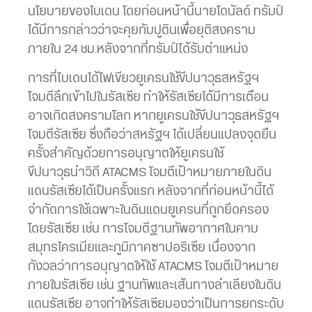
นโยบายของไบเดน โดยก่อนหน้านี้นายโดนัลด์ ทรัมป์
ได้มีการกล่าวว่าจะคุยกับปูตินเพื่อยุติสงคราม
ภายใน 24 ชม.หลังจากที่ทรัมป์ได้รับตำแหน่ง
การที่ไบเดนได้ไฟเขียวยูเครนใช้ขีปนาวุธสหรัฐฯ
โจมตีลึกเข้าไปในรัสเซีย ทำให้รัสเซียได้มีการเตือน
อาจเกิดสงครามโลก หากยูเครนใช้ขีปนาวุธสหรัฐฯ
โจมตีรัสเซีย ซึ่งถือว่าสหรัฐฯ ได้เปลี่ยนแปลงจุดยืน
ครั้งสำคัญด้วยการอนุญาตให้ยูเครนใช้
ขีปนาวุธนำวิถี ATACMS โจมตีเป้าหมายภายในดิน
แดนรัสเซียได้เป็นครั้งแรก หลังจากที่ก่อนหน้านี้ได้
จำกัดการใช้เฉพาะในดินแดนยูเครนที่ถูกยึดครอง
โดยรัสเซีย เช่น การโจมตีฐานทัพอากาศในคาบ
สมุทรไครเมียและภูมิภาคซาปอริเซีย เนื่องจาก
กังวลว่าการอนุญาตให้ใช้ ATACMS โจมตีเป้าหมาย
ภายในรัสเซีย เช่น ฐานทัพและเส้นทางลำเลียงในดิน
แดนรัสเซีย อาจทำให้รัสเซียมองว่าเป็นการยกระดับ