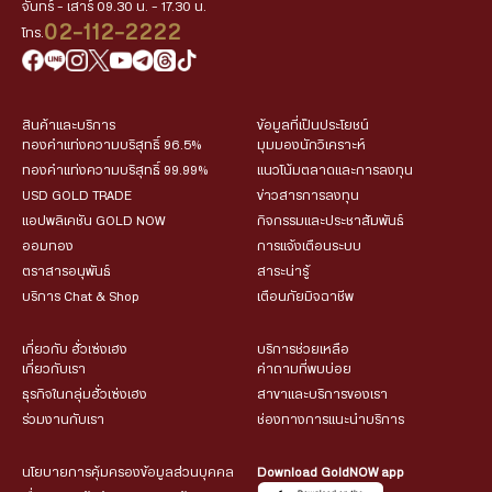
จันทร์ - เสาร์ 09.30 น. - 17.30 น.
02-112-2222
โทร.
สินค้าและบริการ
ข้อมูลที่เป็นประโยชน์
ทองคำแท่งความบริสุทธิ์ 96.5%
มุมมองนักวิเคราะห์
ทองคำแท่งความบริสุทธิ์ 99.99%
แนวโน้มตลาดและการลงทุน
USD GOLD TRADE
ข่าวสารการลงทุน
แอปพลิเคชัน GOLD NOW
กิจกรรมและประชาสัมพันธ์
ออมทอง
การแจ้งเตือนระบบ
ตราสารอนุพันธ์
สาระน่ารู้
บริการ Chat & Shop
เตือนภัยมิจฉาชีพ
เกี่ยวกับ ฮั่วเซ่งเฮง
บริการช่วยเหลือ
เกี่ยวกับเรา
คำถามที่พบบ่อย
ธุรกิจในกลุ่มฮั่วเซ่งเฮง
สาขาและบริการของเรา
ร่วมงานกับเรา
ช่องทางการแนะนำบริการ
นโยบายการคุ้มครองข้อมูลส่วนบุคคล
Download GoldNOW app