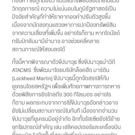
ทองคำ ซึ่งถูกมองว่าเป็นสินทรัพย์ปลอดภัยในช่วง
วิกฤตการณ์ ความไม่แน่นอนในภูมิรัฐศาสตร์เป็น
ปัจจัยสำคัญที่ทำให้ราคาทองคำปรับตัวสูงขึ้น
เนื่องจากนักลงทุนแสวงหาการปกป้องทรัพย์สิน
จากความเสี่ยงที่เพิ่มขึ้น อย่างไรก็ตาม หากโดนัลด์
ทรัมป์กลับมามีอำนาจ อาจช่วยคลี่คลาย
สถานการณ์ให้สงบลงได้
ทั้งนี้หากพิจารณาตัวขีปนาวุธ ซึ่งขีปนาวุธนำวิถี
ATACMS ซึ่งพัฒนาโดยบริษัทล็อคฮีด มาร์ติน
(Lockheed Martin) ขีปนาวุธนี้ถูกจัดสรรให้กับ
ยูเครนโดยสหรัฐฯ เพื่อเพิ่มศักยภาพทางการทหาร
ด้วยพิสัยการยิงไกลถึง 300 กิโลเมตร อย่างไร
ก็ตาม ผลกระทบจากการใช้ขีปนาวุธดังกล่าวอาจ
ยังไม่เปลี่ยนสถานการณ์ในทันที เนื่องจากจำนวน
ขีปนาวุธที่ยูเครนมีอยู่จำกัด อีกทั้งรัสเซียยังได้ย้าย
ยุทโธปกรณ์สำคัญ เช่น เฮลิคอปเตอร์และเครื่องบิน