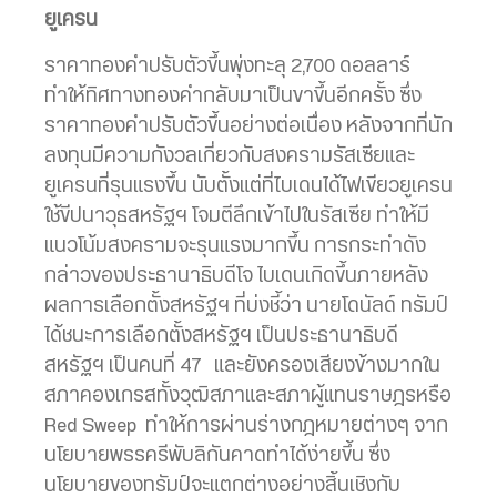
ยูเครน
ราคาทองคำปรับตัวขึ้นพุ่งทะลุ 2,700 ดอลลาร์
ทำให้ทิศทางทองคำกลับมาเป็นขาขึ้นอีกครั้ง ซึ่ง
ราคาทองคำปรับตัวขึ้นอย่างต่อเนื่อง หลังจากที่นัก
ลงทุนมีความกังวลเกี่ยวกับสงครามรัสเซียและ
ยูเครนที่รุนแรงขึ้น นับตั้งแต่ที่ไบเดนได้ไฟเขียวยูเครน
ใช้ขีปนาวุธสหรัฐฯ โจมตีลึกเข้าไปในรัสเซีย ทำให้มี
แนวโน้มสงครามจะรุนแรงมากขึ้น การกระทำดัง
กล่าวของประธานาธิบดีโจ ไบเดนเกิดขึ้นภายหลัง
ผลการเลือกตั้งสหรัฐฯ ที่บ่งชี้ว่า นายโดนัลด์ ทรัมป์
ได้ชนะการเลือกตั้งสหรัฐฯ เป็นประธานาธิบดี
สหรัฐฯ เป็นคนที่ 47 และยังครองเสียงข้างมากใน
สภาคองเกรสทั้งวุฒิสภาและสภาผู้แทนราษฎรหรือ
Red Sweep ทำให้การผ่านร่างกฎหมายต่างๆ จาก
นโยบายพรรครีพับลิกันคาดทำได้ง่ายขึ้น ซึ่ง
นโยบายของทรัมป์จะแตกต่างอย่างสิ้นเชิงกับ